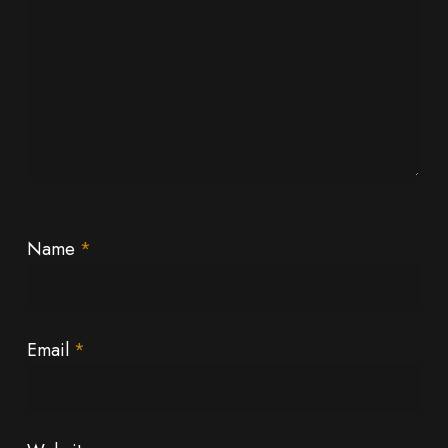
Name
*
Email
*