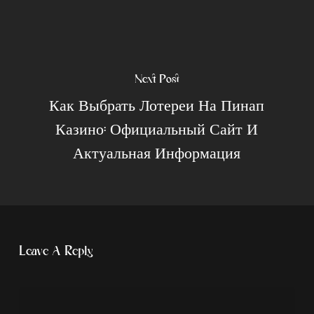
Next Post
Как Выбрать Лотереи На Пинап
Казино: Официальный Сайт И
Актуальная Информация
Leave A Reply