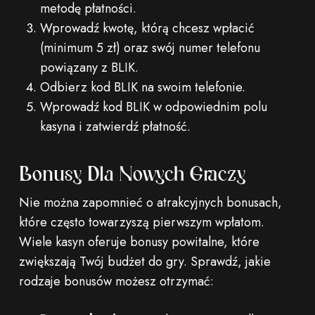
metodę płatności.
Wprowadź kwotę, którą chcesz wpłacić
(minimum 5 zł) oraz swój numer telefonu
powiązany z BLIK.
Odbierz kod BLIK na swoim telefonie.
Wprowadź kod BLIK w odpowiednim polu
kasyna i zatwierdź płatność.
Bonusy Dla Nowych Graczy
Nie można zapomnieć o atrakcyjnych bonusach,
które często towarzyszą pierwszym wpłatom.
Wiele kasyn oferuje bonusy powitalne, które
zwiększają Twój budżet do gry. Sprawdź, jakie
rodzaje bonusów możesz otrzymać: