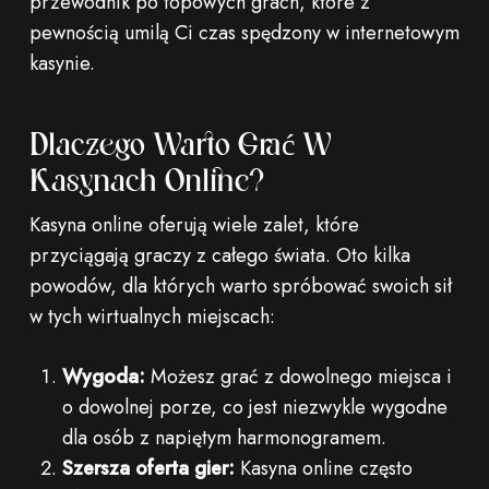
przewodnik po topowych grach, które z
pewnością umilą Ci czas spędzony w internetowym
kasynie.
Dlaczego Warto Grać W
Kasynach Online?
Kasyna online oferują wiele zalet, które
przyciągają graczy z całego świata. Oto kilka
powodów, dla których warto spróbować swoich sił
w tych wirtualnych miejscach:
Wygoda:
Możesz grać z dowolnego miejsca i
o dowolnej porze, co jest niezwykle wygodne
dla osób z napiętym harmonogramem.
Szersza oferta gier:
Kasyna online często