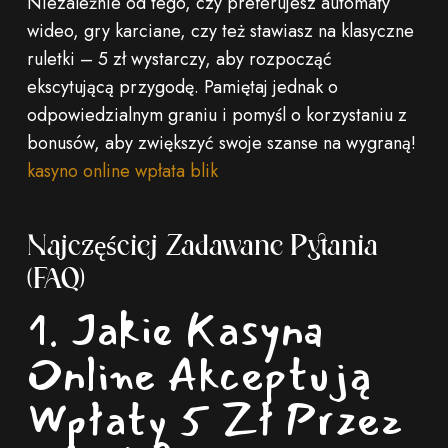
Niezależnie od tego, czy preferujesz automaty
wideo, gry karciane, czy też stawiasz na klasyczne
ruletki – 5 zł wystarczy, aby rozpocząć
ekscytującą przygodę. Pamiętaj jednak o
odpowiedzialnym graniu i pomyśl o korzystaniu z
bonusów, aby zwiększyć swoje szanse na wygraną!
kasyno online wpłata blik
Najczęściej Zadawane Pytania
(FAQ)
1. Jakie Kasyna
Online Akceptują
Wpłaty 5 Zł Przez