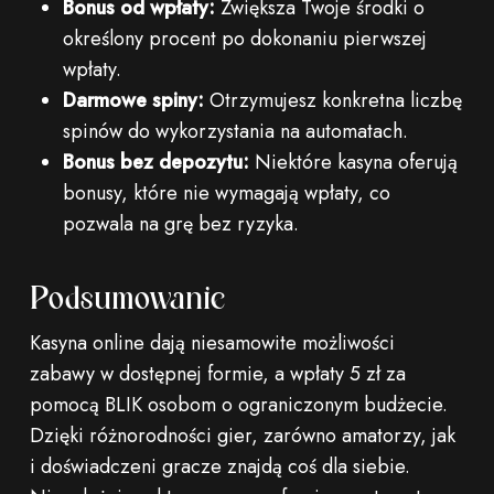
Bonus od wpłaty:
Zwiększa Twoje środki o
określony procent po dokonaniu pierwszej
wpłaty.
Darmowe spiny:
Otrzymujesz konkretna liczbę
spinów do wykorzystania na automatach.
Bonus bez depozytu:
Niektóre kasyna oferują
bonusy, które nie wymagają wpłaty, co
pozwala na grę bez ryzyka.
Podsumowanie
Kasyna online dają niesamowite możliwości
zabawy w dostępnej formie, a wpłaty 5 zł za
pomocą BLIK osobom o ograniczonym budżecie.
Dzięki różnorodności gier, zarówno amatorzy, jak
i doświadczeni gracze znajdą coś dla siebie.