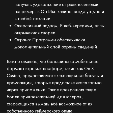
получать удовольствие от развлечениями,
например, в Он Икс казино, когда угодно и
в любой локации.
Оперативный подход: В веб-версиями, аппы
открываются скорее.
Охрана: Программы обеспечивают
дополнительный слой охраны сведений.
Важно отметить, что большинство мобильные
форматы игровых платформ, такие как On X
Casino, предоставляют эксклюзивные бонусы и
промоакции, которые предоставляются только
через приложение. Такое превращает такие
более привлекательней для юзеров,
старающихся выжать всё возможное от их
собственного геймерского опыта.