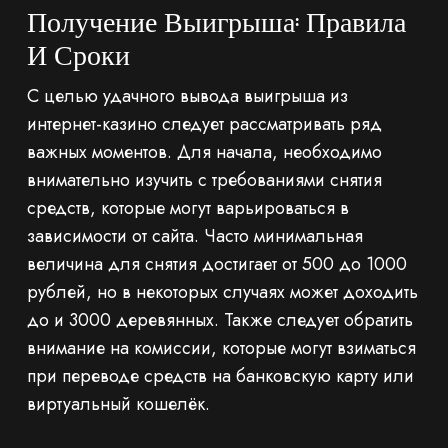
Получение Выигрыша: Правила
И Сроки
С целью удачного вывода выигрыша из
интернет-казино следует рассматривать ряд
важных моментов. Для начала, необходимо
внимательно изучить с требованиями снятия
средств, которые могут варьироваться в
зависимости от сайта. Часто минимальная
величина для снятия достигает от 500 до 1000
рублей, но в некоторых случаях может доходить
до и 3000 деревянных. Также следует обратить
внимание на комиссии, которые могут взиматься
при переводе средств на банковскую карту или
виртуальный кошелёк.