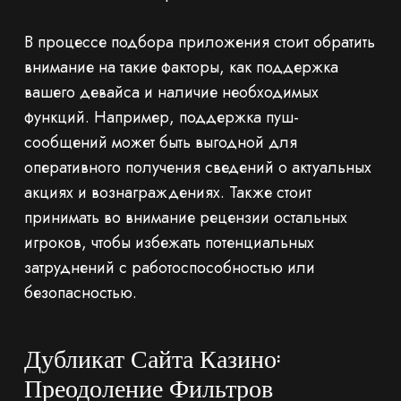
В процессе подбора приложения стоит обратить
внимание на такие факторы, как поддержка
вашего девайса и наличие необходимых
функций. Например, поддержка пуш-
сообщений может быть выгодной для
оперативного получения сведений о актуальных
акциях и вознаграждениях. Также стоит
принимать во внимание рецензии остальных
игроков, чтобы избежать потенциальных
затруднений с работоспособностью или
безопасностью.
Дубликат Сайта Казино:
Преодоление Фильтров