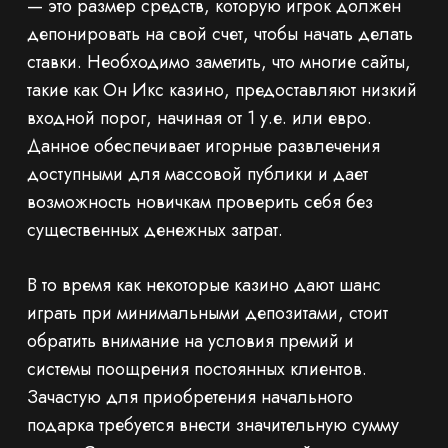
— это размер средств, которую игрок должен
депонировать на свой счет, чтобы начать делать
ставки. Необходимо заметить, что многие сайты,
такие как Он Икс казино, предоставляют низкий
входной порог, начиная от 1 у.е. или евро.
Данное обеспечивает игорные развлечения
доступными для массовой публики и дает
возможность новичкам проверить себя без
существенных денежных затрат.
В то время как некоторые казино дают шанс
играть при минимальными депозитами, стоит
обратить внимание на условия премий и
системы поощрения постоянных клиентов.
Зачастую для приобретения начального
подарка требуется внести значительную сумму