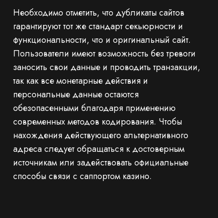
Необходимо отметить, что дубликаты сайтов
гарантируют тот же стандарт секьюрности и
функциональности, что и оригинальный сайт.
Пользователи имеют возможность без тревоги
заносить свои данные и проводить транзакции,
так как все монетарные действия и
персональные данные остаются
обезопасенными благодаря применению
современных методов кодирования. Чтобы
нахождения действующего альтернативного
адреса следует обращаться к достоверным
источникам или задействовать официальные
способы связи с саппортом казино.