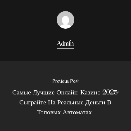
Admin
Previous Post
Самые Лучшие Онлайн-Казино 2025:
Сыграйте На Реальные Деньги В
Топовых Автоматах.