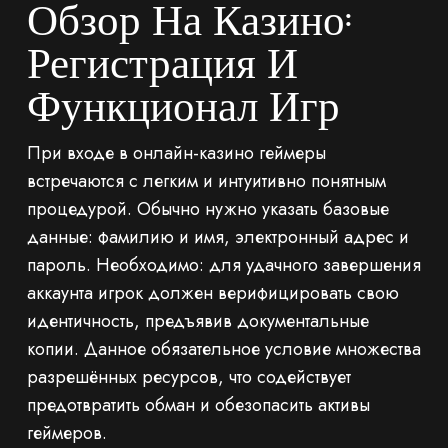
Обзор На Казино:
Регистрация И
Функционал Игр
При входе в онлайн-казино геймеры
встречаются с легким и интуитивно понятным
процедурой. Обычно нужно указать базовые
данные: фамилию и имя, электронный адрес и
пароль. Необходимо: для удачного завершения
аккаунта игрок должен верифицировать свою
идентичность, предъявив документальные
копии. Данное обязательное условие множества
разрешённых ресурсов, что содействует
предотвратить обман и обезопасить активы
геймеров.