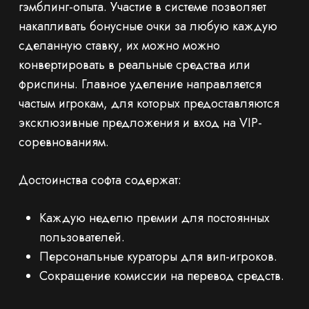
гэмблинг-опыта. Участие в системе позволяет
накапливать бонусные очки за любую каждую
сделанную ставку, их можно можно
конвертировать в реальные средства или
фриспины. Главное уделение направляется
частым игрокам, для которых предоставляются
эксклюзивные предложения и вход на VIP-
соревнованиям.
Достоинства софта содержат:
Каждую неделю премии для постоянных
пользователей.
Персональные кураторы для вип-игроков.
Сокращение комиссии на перевод средств.