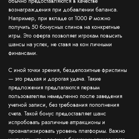
обычно предоставляются в качестве
вознаграждения при добавлении баланса.
Например, при вкладе от 1000 ₽ можно
получить 50 бонусных спинов на конкретные
игры. Это оферта позволяет игрокам повысить
шансы на успех, не ставя на кон личными
финансами.
С иной точки зрения, бездепозитные фриспины
— это редкая и дорогая удача. Такие
предложения предлагаются первым
пользователям немедленно после заведения
учетной записи, без требования пополнения
счета. Такой бонус предоставляет шанс
испробовать различные аттракционы и
проанализировать уровень платформы. Важно