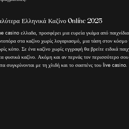
αλύτερα Ελληνικά Καζίνο Online 2025
ne casino ελλαδα, προσφέρει μια ευρεία γκάμα από παιχνίδι
τοπόρα στα καζίνο χωρίς λογαριασμό, μια τάση στον κόσμο 
ρίς κόπο. Σε ένα καζίνο χωρίς εγγραφή θα βρείτε ειδικά παιχ
τα φυσικά καζίνο. Ακόμη και αν περνάς τον περισσότερο σου 
α συγκρίνονται με τη χλιδή και το σασπένς του live casino.