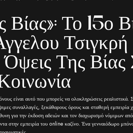
ς Βίας»: Το 15ο Β
γγελου Τσιγκρή 
 Όψεις Της Βίας
Κοινωνία
όνους είναι αυτό που μπορείς να ολοκληρώσεις ρεαλιστικά. 
μες συναλλαγές, ξεκάθαρους όρους και σταθερή εμπειρία χ
θυνη για την έκδοση αδειών και τον διαχωρισμό νόμιμων από
τα στην εμπειρία του online καζίνο. Ένα γενναιόδωρο μπόνο
πραγματικές.