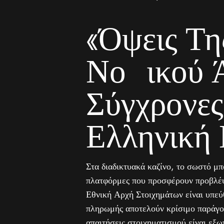
«Όψεις Τη
Νομικού Ά
Σύγχρονες
Ελληνική 
Στα διαδικτυακά καζίνο, το σωστό μπ
πλατφόρμες που προσφέρουν προβλέψι
Εθνική Αρχή Στοιχημάτων είναι υπεύ
πληρωμής αποτελούν κρίσιμο παράγον
απαιτήσεις στοιχηματισμού είναι εξω