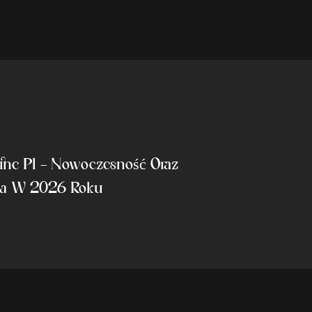
ine Pl – Nowoczesność Oraz
ia W 2026 Roku