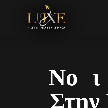
Skip
to
main
content
Νομιμ
Στην