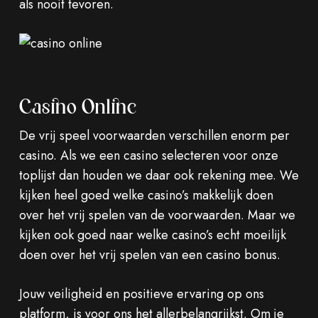
als nooit tevoren.
Casino Online
De vrij speel voorwaarden verschillen enorm per
casino. Als we een casino selecteren voor onze
toplijst dan houden we daar ook rekening mee. We
kijken heel goed welke casino’s makkelijk doen
over het vrij spelen van de voorwaarden. Maar we
kijken ook goed naar welke casino’s echt moeilijk
doen over het vrij spelen van een casino bonus.
Jouw veiligheid en positieve ervaring op ons
platform, is voor ons het allerbelangrijkst. Om je