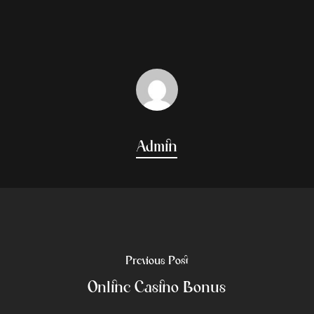
Admin
Previous Post
Online Casino Bonus