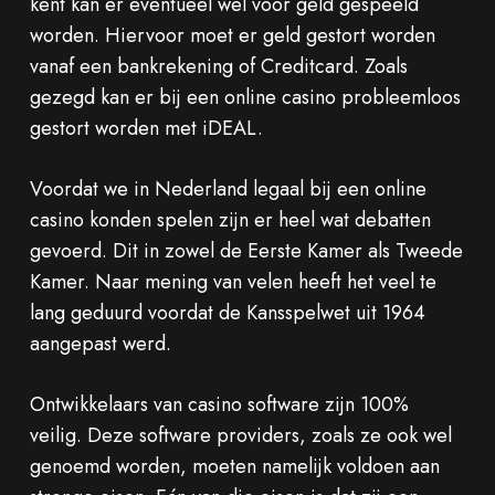
kent kan er eventueel wel voor geld gespeeld
worden. Hiervoor moet er geld gestort worden
vanaf een bankrekening of Creditcard. Zoals
gezegd kan er bij een online casino probleemloos
gestort worden met iDEAL.
Voordat we in Nederland legaal bij een online
casino konden spelen zijn er heel wat debatten
gevoerd. Dit in zowel de Eerste Kamer als Tweede
Kamer. Naar mening van velen heeft het veel te
lang geduurd voordat de Kansspelwet uit 1964
aangepast werd.
Ontwikkelaars van casino software zijn 100%
veilig. Deze software providers, zoals ze ook wel
genoemd worden, moeten namelijk voldoen aan