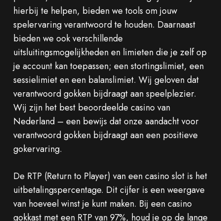
hierbij te helpen, bieden we tools om jouw
spelervaring verantwoord te houden. Daarnaast
bieden we ook verschillende
uitsluitingsmogelijkheden en limieten die je zelf op
je account kan toepassen; een stortingslimiet, een
sessielimiet en een balanslimiet. Wij geloven dat
verantwoord gokken bijdraagt aan speelplezier.
Wij zijn het best beoordeelde casino van
Nederland – een bewijs dat onze aandacht voor
verantwoord gokken bijdraagt aan een positieve
gokervaring.
De RTP (Return to Player) van een casino slot is het
uitbetalingspercentage. Dit cijfer is een weergave
van hoeveel winst je kunt maken. Bij een casino
gokkast met een RTP van 97%, houd je op de lange