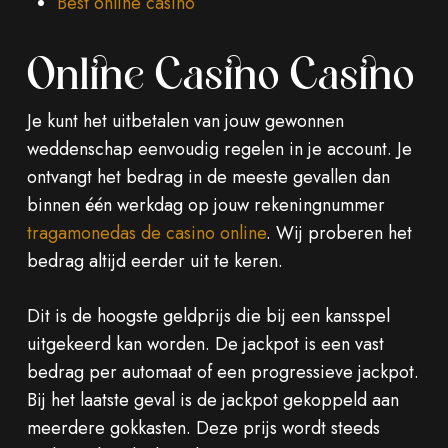
Best online casino
Online Casino Casino
Je kunt het uitbetalen van jouw gewonnen
weddenschap eenvoudig regelen in je account. Je
ontvangt het bedrag in de meeste gevallen dan
binnen één werkdag op jouw rekeningnummer
tragamonedas de casino online
. Wij proberen het
bedrag altijd eerder uit te keren.
Dit is de hoogste geldprijs die bij een kansspel
uitgekeerd kan worden. De jackpot is een vast
bedrag per automaat of een progressieve jackpot.
Bij het laatste geval is de jackpot gekoppeld aan
meerdere gokkasten. Deze prijs wordt steeds