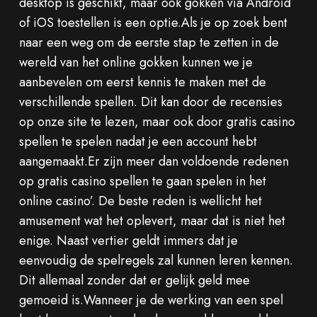
desktop is geschikt, maar ook gokken via Android
of iOS toestellen is een optie.Als je op zoek bent
naar een weg om de eerste stap te zetten in de
wereld van het online gokken kunnen we je
aanbevelen om eerst kennis te maken met de
verschillende spellen. Dit kan door de recensies
op onze site te lezen, maar ook door gratis casino
spellen te spelen nadat je een account hebt
aangemaakt.Er zijn meer dan voldoende redenen
op gratis casino spellen te gaan spelen in het
online casino’. De beste reden is wellicht het
amusement wat het oplevert, maar dat is niet het
enige. Naast vertier geldt immers dat je
eenvoudig de spelregels zal kunnen leren kennen.
Dit allemaal zonder dat er gelijk geld mee
gemoeid is.Wanneer je de werking van een spel