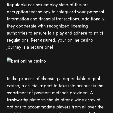
Reputable casinos employ state-of-the-art
encryption technology to safeguard your personal
information and financial transactions. Additionally,
they cooperate with recognized licensing
authorities to ensure fair play and adhere to strict
regulations. Rest assured, your online casino
journey is a secure one!
In the process of choosing a dependable digital
casino, a crucial aspect to take into account is the
assortment of payment methods provided. A
trustworthy platform should offer a wide array of
options to accommodate players from all over the