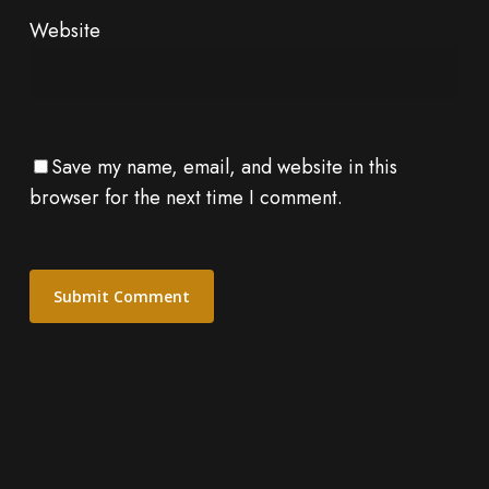
Website
Save my name, email, and website in this
browser for the next time I comment.