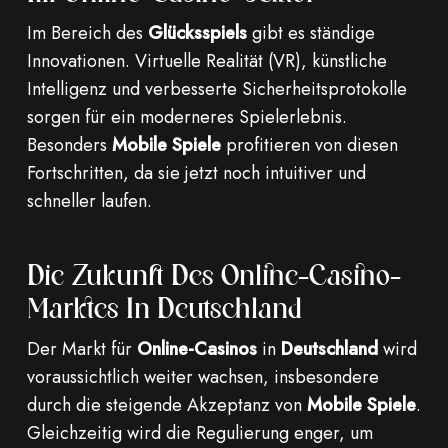
Im Bereich des
Glücksspiels
gibt es ständige
Innovationen. Virtuelle Realität (VR), künstliche
Intelligenz und verbesserte Sicherheitsprotokolle
sorgen für ein moderneres Spielerlebnis.
Besonders
Mobile Spiele
profitieren von diesen
Fortschritten, da sie jetzt noch intuitiver und
schneller laufen.
Die Zukunft Des Online-Casino-
Marktes In Deutschland
Der Markt für
Online-Casinos
in
Deutschland
wird
voraussichtlich weiter wachsen, insbesondere
durch die steigende Akzeptanz von
Mobile Spiele
.
Gleichzeitig wird die Regulierung enger, um