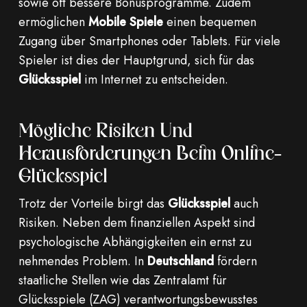
sowie oft bessere Bonusprogramme. Zudem
ermöglichen
Mobile Spiele
einen bequemen
Zugang über Smartphones oder Tablets. Für viele
Spieler ist dies der Hauptgrund, sich für das
Glücksspiel
im Internet zu entscheiden.
Mögliche Risiken Und
Herausforderungen Beim Online-
Glücksspiel
Trotz der Vorteile birgt das
Glücksspiel
auch
Risiken. Neben dem finanziellen Aspekt sind
psychologische Abhängigkeiten ein ernst zu
nehmendes Problem. In
Deutschland
fördern
staatliche Stellen wie das Zentralamt für
Glücksspiele (ZAG) verantwortungsbewusstes