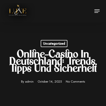
Skip
Menu
to
Close
main
Menu
content
Uncategorized
Online-Casino In
Deutschland: Trends,
Tipps Und Sicherheit
By
admin
October 14, 2025
No Comments