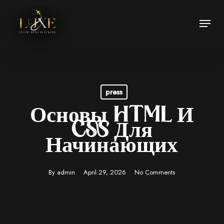
Skip
Menu
to
Close
main
Menu
content
press
Основы HTML И
CSS Для
Начинающих
By
admin
April 29, 2026
No Comments