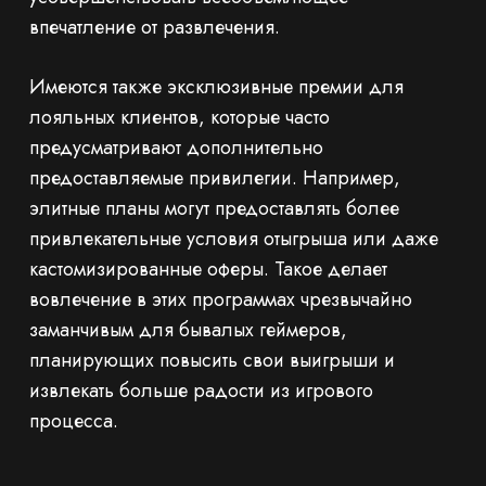
впечатление от развлечения.
Имеются также эксклюзивные премии для
лояльных клиентов, которые часто
предусматривают дополнительно
предоставляемые привилегии. Например,
элитные планы могут предоставлять более
привлекательные условия отыгрыша или даже
кастомизированные оферы. Такое делает
вовлечение в этих программах чрезвычайно
заманчивым для бывалых геймеров,
планирующих повысить свои выигрыши и
извлекать больше радости из игрового
процесса.