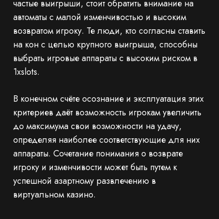
частые выигрыши, стоит обратить внимание на
автоматы с малой изменчивостью и высоким
возвратом игроку. Те люди, кто согласны ставить
на кон с целью крупного выигрыша, способны
выбрать игровые аппараты с высоким риском в
1xslots.
В конечном счёте осознание и эксплуатация этих
критериев даёт возможность игрокам увеличить
до максимума свои возможности на удачу,
определяя наиболее соответствующие для них
аппараты. Сочетание понимания о возврате
игроку и изменчивости может быть путем к
успешной азартному развлечению в
виртуальном казино.