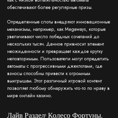
как с низкой волатильностью автоматы
обеспечивают более регулярные призы.
Определенные слоты внедряют инновационные
механизмы, например, как Megaways, которые
увеличивают число победных сочетаний до
нескольких тысяч. Данное привносит элемент
неожиданности и превращает каждое крутку
неповторимым. Пользователи могут определить
автоматы с прогрессивными джекпотами, где
взносы способны привести к огромным
выигрышам. Этот различный игровой контент
позволяет любому обнаружить что-то по нраву в
мире онлайн казино.
Лайв Раздел: Колесо Фортуны,