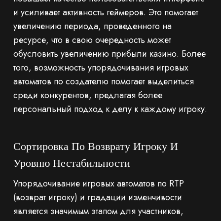
и усиливает активность геймеров. Это помогает
увеличению периода, проведенного на
ресурсе, что в свою очередность может
обусловить увеличению прибыли казино. Более
того, возможность упорядочивания игровых
автоматов по создателю помогает выделиться
среди конкурентов, предлагая более
персональный подход к делу к каждому игроку.
Сортировка По Возврату Игроку И
Уровню Нестабильности
Упорядочивание игровых автоматов по RTP
(возврат игроку) и градации изменчивости
является значимым этапом для участников,