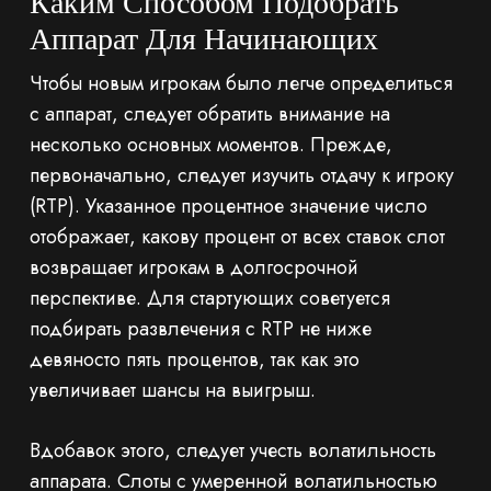
Каким Способом Подобрать
Аппарат Для Начинающих
Чтобы новым игрокам было легче определиться
с аппарат, следует обратить внимание на
несколько основных моментов. Прежде,
первоначально, следует изучить отдачу к игроку
(RTP). Указанное процентное значение число
отображает, какову процент от всех ставок слот
возвращает игрокам в долгосрочной
перспективе. Для стартующих советуется
подбирать развлечения с RTP не ниже
девяносто пять процентов, так как это
увеличивает шансы на выигрыш.
Вдобавок этого, следует учесть волатильность
аппарата. Слоты с умеренной волатильностью