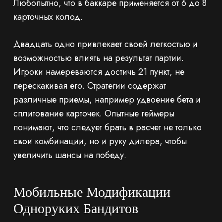
Любопытно, что в баккаре применяется от 6 до 8
карточных колод.
Двадцать одно привлекает своей легкостью и
возможностью влиять на результат партии.
Игроки намереваются достичь 21 пункт, не
перескакивая его. Стратегии содержат
различные приемы, например удвоение бета и
сплитование карточек. Опытные геймеры
понимают, что следует брать в расчет не только
свои комбинации, но и руку дилера, чтобы
увеличить шансы на победу.
Мобильные Модификации
Одноруких Бандитов