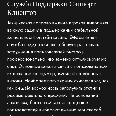
Служба Поддержки Саппорт
Клиентов
Техническая сопровождение игроков выполняет
важную задачу в поддержании стабильной
деятельности онлайн казино. Эффективная
служба поддержки способствует разрешать
затруднения пользователей быстро и
профессионально, что заметно оптимизирует их
опыт. Основные каналы связи с пользователями
включают мессенджер, имейл и телефонные
вызовы. Наиболее популярным считается чат, так
как он даёт возможность заполучить отклик в
режиме реального времени. На основании
анализам, более семьдесят процентов
пользователей выбирают именно этот способ