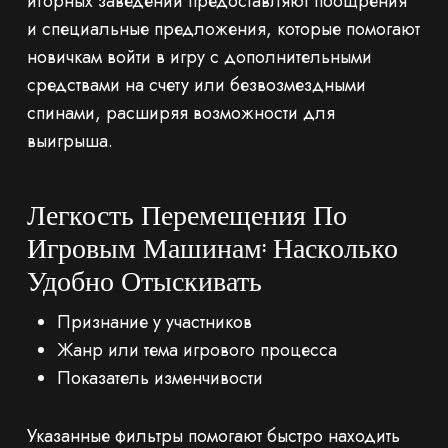
игорных заведений предоставляют поощрения
и специальные предложения, которые помогают
новичкам войти в игру с дополнительными
средствами на счету или безвозмездными
спинами, расширяя возможности для
выигрыша.
Легкость Перемещения По
Игровым Машинам: Насколько
Удобно Отыскивать
Признание у участников
Жанр или тема игрового процесса
Показатель изменчивости
Указанные фильтры помогают быстро находить