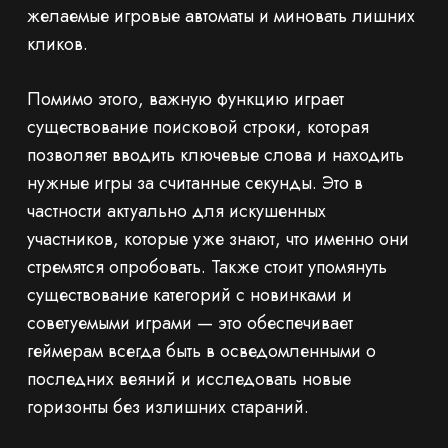
желаемые игровые автоматы и миновать лишних
кликов.
Помимо этого, важную функцию играет
существование поисковой строки, которая
позволяет вводить ключевые слова и находить
нужные игры за считанные секунды. Это в
частности актуально для искушенных
участников, которые уже знают, что именно они
стремятся опробовать. Также стоит упомянуть
существование категорий с новинками и
советуемыми играми — это обеспечивает
геймерам всегда быть в осведомленными о
последних веяний и исследовать новые
горизонты без излишних стараний.