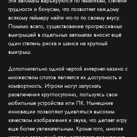
Эти автоматы варьируются по тематикам, степени
трудности и бонусам, что позволяет каждому
всякому геймеру найти что-то по своему вкусу.
Помимо всего, существование прогрессивных
выигрышей в отдельных автоматах вносит ещё
один степень риска и шанса на крупный
выигрыш.
Дополнительно одной чертой интернет-казино с
множеством слотов является их доступность и
комфортность. Игроки могут запускать
развлечения круглосуточно, пользуясь свои
мобильные устройства или ПК. Нынешние
инновации позволяют удивляться высоким
качеством изображения и звука, что делает игру
еще более увлекательным. Кроме того, многие