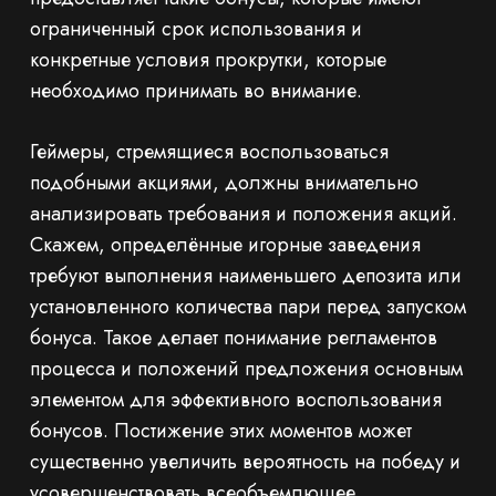
ограниченный срок использования и
конкретные условия прокрутки, которые
необходимо принимать во внимание.
Геймеры, стремящиеся воспользоваться
подобными акциями, должны внимательно
анализировать требования и положения акций.
Скажем, определённые игорные заведения
требуют выполнения наименьшего депозита или
установленного количества пари перед запуском
бонуса. Такое делает понимание регламентов
процесса и положений предложения основным
элементом для эффективного воспользования
бонусов. Постижение этих моментов может
существенно увеличить вероятность на победу и
усовершенствовать всеобъемлющее