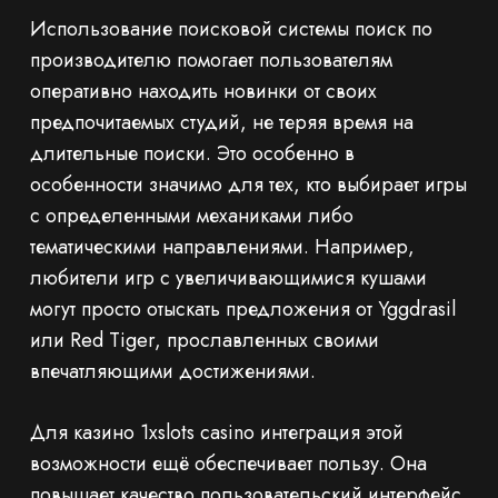
Использование поисковой системы поиск по
производителю помогает пользователям
оперативно находить новинки от своих
предпочитаемых студий, не теряя время на
длительные поиски. Это особенно в
особенности значимо для тех, кто выбирает игры
с определенными механиками либо
тематическими направлениями. Например,
любители игр с увеличивающимися кушами
могут просто отыскать предложения от Yggdrasil
или Red Tiger, прославленных своими
впечатляющими достижениями.
Для казино 1xslots casino интеграция этой
возможности ещё обеспечивает пользу. Она
повышает качество пользовательский интерфейс