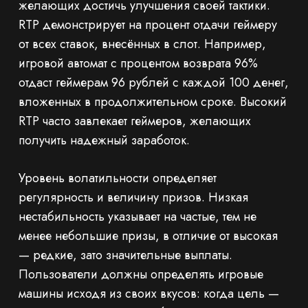
желающих достичь улучшения своей тактики.
RTP демонстрирует на процент отдачи геймеру
от всех ставок, внесённых в слот. Например,
игровой автомат с процентом возврата 96%
отдаст геймерам 96 рублей с каждой 100 денег,
вложенных в продолжительном сроке. Высокий
RTP часто завлекает геймеров, желающих
получить надежный заработок.
Уровень волатильности определяет
регулярность и величину призов. Низкая
нестабильность указывает на частые, тем не
менее небольшие призы, в отличие от высокая
— редкие, зато значительные выплаты.
Пользователи должны определять игровые
машины исходя из своих вкусов: когда цель —