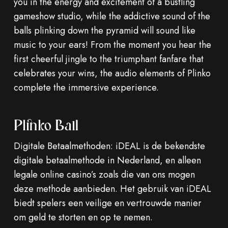
you in the energy and excitement of a bustling
gameshow studio, while the addictive sound of the
balls plinking down the pyramid will sound like
music to your ears! From the moment you hear the
first cheerful jingle to the triumphant fanfare that
celebrates your wins, the audio elements of Plinko
complete the immersive experience.
Plinko Ball
Digitale Betaalmethoden: iDEAL is de bekendste
digitale betaalmethode in Nederland, en alleen
legale online casino’s zoals die van ons mogen
deze methode aanbieden. Het gebruik van iDEAL
biedt spelers een veilige en vertrouwde manier
om geld te storten en op te nemen.