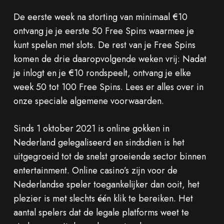
De eerste week na storting van minimaal €10
ontvang je je eerste 50 Free Spins waarmee je
kunt spelen met slots. De rest van je Free Spins
komen de drie daaropvolgende weken vrij: Nadat
je inlogt en je €10 rondspeelt, ontvang je elke
week 50 tot 100 Free Spins. Lees er alles over in
onze speciale algemene voorwaarden.
Sinds 1 oktober 2021 is online gokken in
Nederland gelegaliseerd en sindsdien is het
uitgegroeid tot de snelst groeiende sector binnen
entertainment. Online casino’s zijn voor de
Nederlandse speler toegankelijker dan ooit, het
plezier is met slechts één klik te bereiken. Het
aantal spelers dat de legale platforms weet te