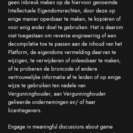
geen inbreuk maken op de hiervoor genoemde
Intellectuele Eigendomsrechten, door deze op
enige manier openbaar te maken, te kopiëren of
voor enig ander doel te gebruiken. Het is daarom
niet toegestaan om reverse engineering of een
decompilatie toe te passen aan de inhoud van het
Platform, de eigendoms vermelding daarvan te
wijzigen, te verwijderen of onleesbaar te maken,
of te proberen de broncode of andere
vertrouwelijke informatie af te leiden of op enige
wijze te gebruiken ten nadele van
Vergunninghouder, aan Vergunninghouder
gelieerde ondernemingen en/ of haar
licentiegevers.
Engage in meaningful discussions about game