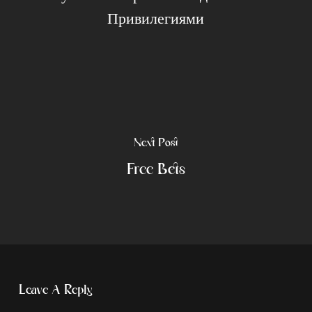
Привилегиями
Next Post
Free Bets
Leave A Reply