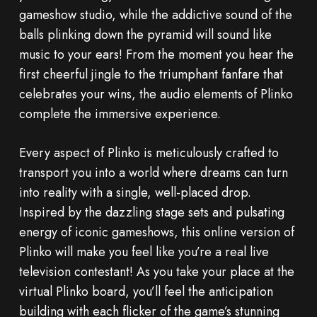
gameshow studio, while the addictive sound of the
balls plinking down the pyramid will sound like
music to your ears! From the moment you hear the
first cheerful jingle to the triumphant fanfare that
celebrates your wins, the audio elements of Plinko
complete the immersive experience.
Every aspect of Plinko is meticulously crafted to
transport you into a world where dreams can turn
into reality with a single, well-placed drop.
Inspired by the dazzling stage sets and pulsating
energy of iconic gameshows, this online version of
Plinko will make you feel like you’re a real live
television contestant! As you take your place at the
virtual Plinko board, you’ll feel the anticipation
building with each flicker of the game’s stunning