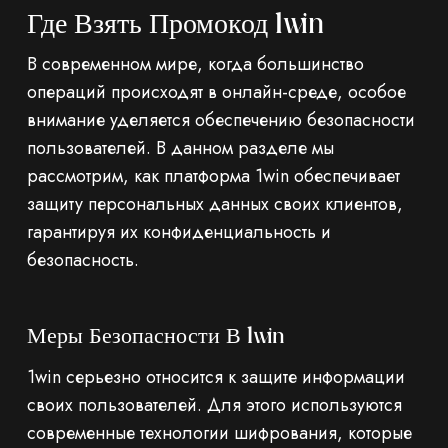
Где Взять Промокод 1win
В современном мире, когда большинство
операций происходят в онлайн-среде, особое
внимание уделяется обеспечению безопасности
пользователей. В данном разделе мы
рассмотрим, как платформа 1win обеспечивает
защиту персональных данных своих клиентов,
гарантируя их конфиденциальность и
безопасность.
Меры Безопасности В 1win
1win серьезно относится к защите информации
своих пользователей. Для этого используются
современные технологии шифрования, которые