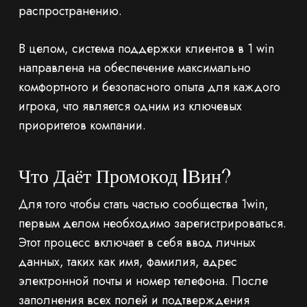
распространению.
В целом, система поддержки клиентов в 1 win
направлена на обеспечение максимально
комфортного и безопасного опыта для каждого
игрока, что является одним из ключевых
приоритетов компании.
Что Даёт Промокод 1Вин?
Для того чтобы стать частью сообщества 1win,
первым делом необходимо зарегистрироваться.
Этот процесс включает в себя ввод личных
данных, таких как имя, фамилия, адрес
электронной почты и номер телефона. После
заполнения всех полей и подтверждения