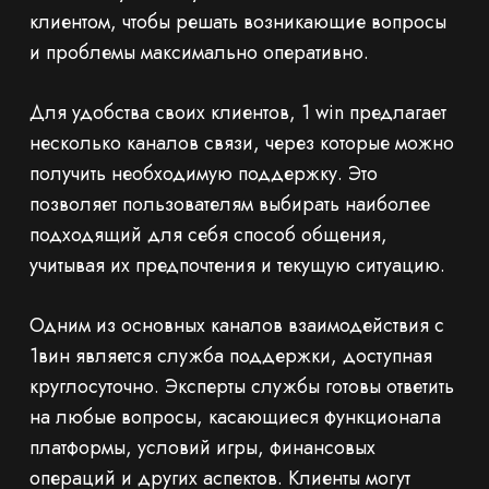
клиентом, чтобы решать возникающие вопросы
и проблемы максимально оперативно.
Для удобства своих клиентов, 1 win предлагает
несколько каналов связи, через которые можно
получить необходимую поддержку. Это
позволяет пользователям выбирать наиболее
подходящий для себя способ общения,
учитывая их предпочтения и текущую ситуацию.
Одним из основных каналов взаимодействия с
1вин является служба поддержки, доступная
круглосуточно. Эксперты службы готовы ответить
на любые вопросы, касающиеся функционала
платформы, условий игры, финансовых
операций и других аспектов. Клиенты могут