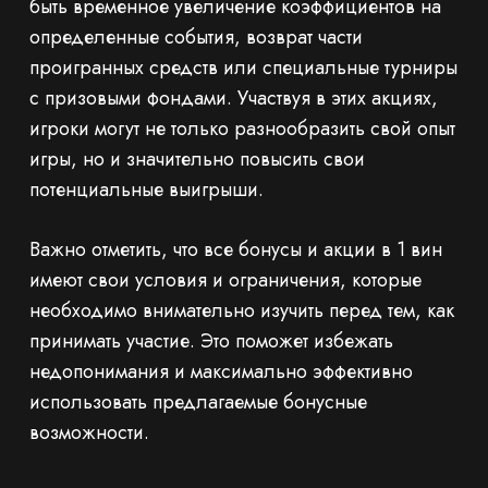
быть временное увеличение коэффициентов на
определенные события, возврат части
проигранных средств или специальные турниры
с призовыми фондами. Участвуя в этих акциях,
игроки могут не только разнообразить свой опыт
игры, но и значительно повысить свои
потенциальные выигрыши.
Важно отметить, что все бонусы и акции в 1 вин
имеют свои условия и ограничения, которые
необходимо внимательно изучить перед тем, как
принимать участие. Это поможет избежать
недопонимания и максимально эффективно
использовать предлагаемые бонусные
возможности.