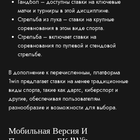
Гандбол – доступны ставки на ключевые
матчи и турниры в этой дисциплине.
Стрельба из лука – ставки на крупные
соревнования в этом виде спорта.
Стрельба – включает ставки на
соревнования по пулевой и стендовой
стрельбе.
В дополнение к перечисленным, платформа
1win предлагает ставки на менее традиционные
виды спорта, такие как дартс, киберспорт и
другие, обеспечивая пользователям
разнообразие и возможности для выбора.
Мобильная Версия И