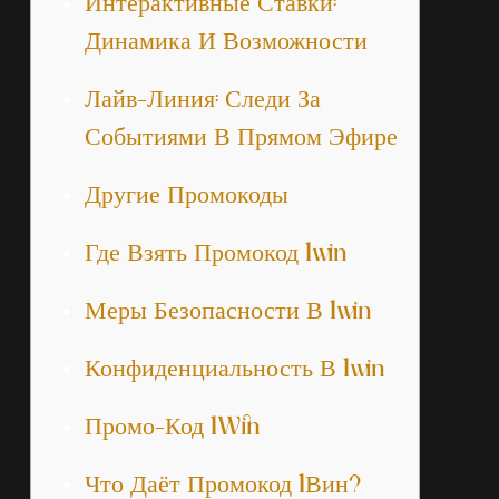
Интерактивные Ставки:
Динамика И Возможности
Лайв-Линия: Следи За
Событиями В Прямом Эфире
Другие Промокоды
Где Взять Промокод 1win
Меры Безопасности В 1win
Конфиденциальность В 1win
Промо-Код 1Win
Что Даёт Промокод 1Вин?