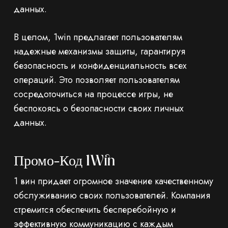
данных.
В целом, 1win предлагает пользователям
надежные механизмы защиты, гарантируя
безопасность и конфиденциальность всех
операций. Это позволяет пользователям
сосредоточиться на процессе игры, не
беспокоясь о безопасности своих личных
данных.
Промо-Код 1Win
1 вин придает огромное значение качественному
обслуживанию своих пользователей. Компания
стремится обеспечить бесперебойную и
эффективную коммуникацию с каждым