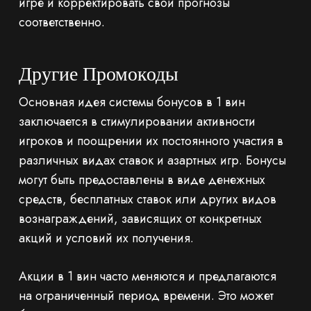
игре и корректировать свои прогнозы
соответственно.
Другие Промокоды
Основная идея системы бонусов в 1 вин
заключается в стимулировании активности
игроков и поощрении их постоянного участия в
различных видах ставок и азартных игр. Бонусы
могут быть предоставлены в виде денежных
средств, бесплатных ставок или других видов
вознаграждений, зависящих от конкретных
акций и условий их получения.
Акции в 1 вин часто меняются и предлагаются
на ограниченный период времени. Это может