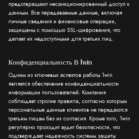
предотвращают несанкционированный доступ к
данным. Все передаваемые данные, включая
личные сведения и финансовые операции,
защищены с помощью SSL-шифрования, что
делает их недоступными для третьих лиц.
Конфиденциальность В 1win
Одним из ключевых аспектов работы 1win
является обеспечение конфиденциальности
информации пользователей. Компания
соблюдает строгие правила, согласно которым
персональные данные клиентов не передаются
третьим лицам без их согласия. Кроме того, 1win
регулярно проходит аудит безопасности, что
подтверждает надежность системы защиты