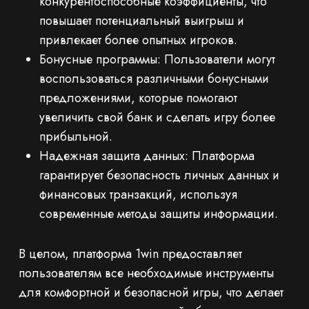
конкурентоспособные коэффициенты, что
повышает потенциальный выигрыш и
привлекает более опытных игроков.
Бонусные программы: Пользователи могут
воспользоваться различными бонусными
предложениями, которые помогают
увеличить свой банк и сделать игру более
прибыльной.
Надежная защита данных: Платформа
гарантирует безопасность личных данных и
финансовых транзакций, используя
современные методы защиты информации.
В целом, платформа 1win предоставляет
пользователям все необходимые инструменты
для комфортной и безопасной игры, что делает