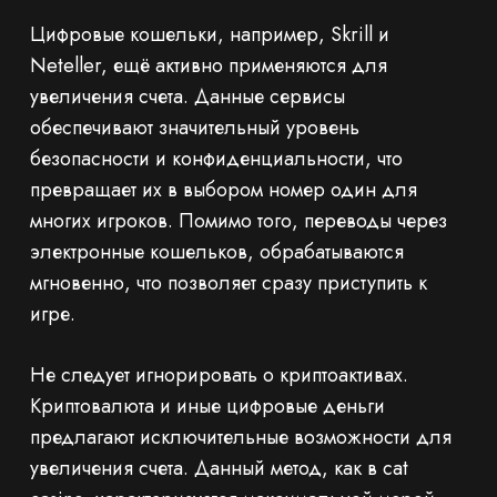
Цифровые кошельки, например, Skrill и
Neteller, ещё активно применяются для
увеличения счета. Данные сервисы
обеспечивают значительный уровень
безопасности и конфиденциальности, что
превращает их в выбором номер один для
многих игроков. Помимо того, переводы через
электронные кошельков, обрабатываются
мгновенно, что позволяет сразу приступить к
игре.
Не следует игнорировать о криптоактивах.
Криптовалюта и иные цифровые деньги
предлагают исключительные возможности для
увеличения счета. Данный метод, как в cat