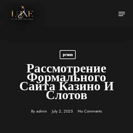
Skip
Menu
to
Close
main
Menu
content
press
Рассмотрение
Формального
Сайта Казино И
Слотов
By
admin
July 2, 2025
No Comments