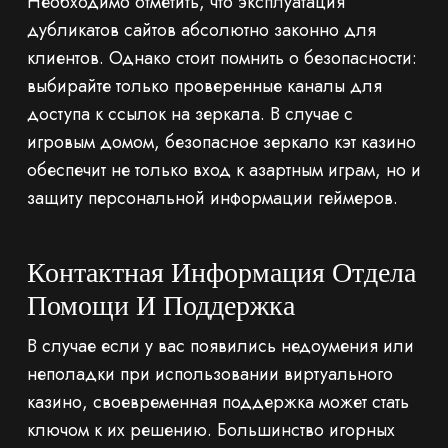
Необходимо отметить, что эксплуатация
дубликатов сайтов абсолютно законно для
клиентов. Однако стоит помнить о безопасности:
выбирайте только проверенные каналы для
доступа к ссылок на зеркала. В случае с
игровым домом, безопасное зеркало кэт казино
обеспечит не только вход к азартным играм, но и
защиту персональной информации геймеров.
Контактная Информация Отдела
Помощи И Поддержка
В случае если у вас появились недоумения или
неполадки при использовании виртуального
казино, своевременная поддержка может стать
ключом к их решению. Большинство игорных