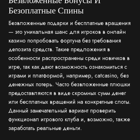
Безвложенные Бонусы И
Безоплатные Спины
Безвложенные подарки и бесплатные вращения
— это уникальная шанс для игроков в онлайн
казино попробовать фортуна без требования
депозита средств. Такие предложения в
особенности распространены среди новичков в
игре, так как дают возможность ознакомиться с
играми и платформой, например, catcasino, без
денежных потерь. Часто безвложенные плюшки
предоставляются в виде скромных сумм денег
или бесплатных вращений на конкретные слоты.
Данный замечательный вариант проверить
функционал игрового клуба и, возможно, также
заработать реальные деньги.