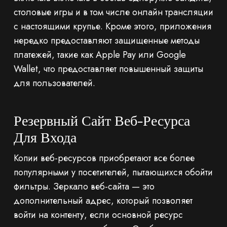
столовые игры и в том числе онлайн трансляции
с настоящими крупье. Кроме этого, приложения
нередко предоставляют защищенные методы
платежей, такие как Apple Pay или Google
Wallet, что предоставляет повышенный защиты
для пользователей.
Резервный Сайт Веб-Ресурса
Для Входа
Копии веб-ресурсов приобретают все более
популярными у посетителей, пытающихся обойти
фильтры. Зеркало веб-сайта — это
дополнительный адрес, который позволяет
войти на контенту, если основной ресурс