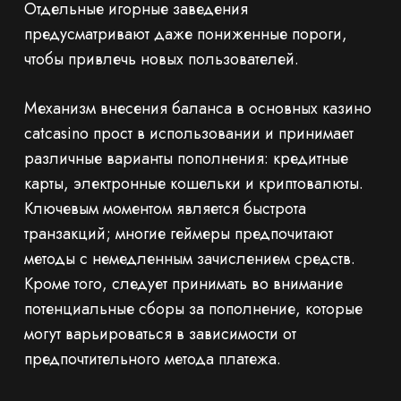
Отдельные игорные заведения
предусматривают даже пониженные пороги,
чтобы привлечь новых пользователей.
Механизм внесения баланса в основных казино
catcasino прост в использовании и принимает
различные варианты пополнения: кредитные
карты, электронные кошельки и криптовалюты.
Ключевым моментом является быстрота
транзакций; многие геймеры предпочитают
методы с немедленным зачислением средств.
Кроме того, следует принимать во внимание
потенциальные сборы за пополнение, которые
могут варьироваться в зависимости от
предпочтительного метода платежа.