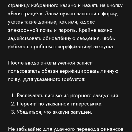
страницу избранного казино и нажать на кнопку
«Регистрация». Затем нужно заполнить форму,
указав такие данные, как имя, адрес
электронной почты и пароль. Крайне важно
задействовать обновлённую сведения, чтобы
избежать проблем с верификацией аккаунта.
После ввода анкеты учетной записи
пользователь обязан верифицировать личную
почту. Для указанного требуется:
Распечатать письмо из игорного заведения.
Перейти по указанной гиперссылке.
Убедиться, что аккаунт запущен.
Не забывайте: для удачного перевода финансов