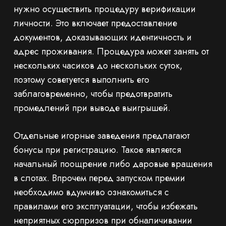
нужно осуществить процедуру верификации
личности. Это включает предоставление
документов, доказывающих идентичность и
адрес проживания. Процедура может занять от
нескольких часиков до нескольких суток,
поэтому советуется выполнить его
заблаговременно, чтобы предотвратить
промедлений при выводе выигрышей.
Отдельные игорные заведения предлагают
бонусы при регистрацию. Такое является
начальный поощрение либо даровые вращения
в слотах. Впрочем перед запуском премии
необходимо вдумчиво ознакомиться с
правилами его эксплуатации, чтобы избежать
неприятных сюрпризов при обналичивании