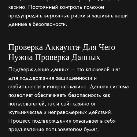
казино. Постоянный контроль поможет
предупредить вероятные риски и защитить ваши
данные в безопасности.
Проверка Аккаунта: Для Чего
Нужна Проверка Данных
Подтверждение данных — это ключевой шаг
для поддержания защищенности и
стабильности в интернет-казино. Данная система
позволяет обеспечивать безопасность как
пользователей, так и сайт казино от
жульничества и неправомерных действий.
Процесс подтверждения охватывает в себя
предъявление пользователем бумаг,