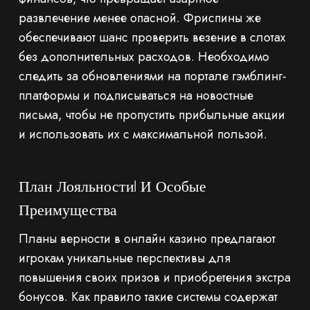
развлечение менее опасной. Фриспины же
обеспечивают шанс проверить везение в слотах
без дополнительных расходов. Необходимо
следить за обновлениями на портале гэмблинг-
платформы и подписываться на новостные
письма, чтобы не пропустить прибыльные акции
и использовать их с максимальной пользой.
План Лояльности| И Особые
Преимущества
Планы верности в онлайн казино предлагают
игрокам уникальные перспективы для
повышения своих призов и приобретения экстра
бонусов. Как правило такие системы содержат