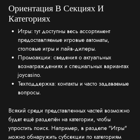
Ориентация В Секциях И
Категориях
Игры: тут доступны весь ассортимент
предоставляемые игровые автоматы,
столовые игры и лайв-дилеры.
Промоакции: сведения о актуальных
вознаграждениях и специальных вариантах
joycasino.
Техподдержка: контакты и часто задаваемые
вопросы.
Всякий среди представленных частей возможно
будет ещё разделён на категории, чтобы
упростить поиск. Например, в разделе "Игры"
можно обнаружить субсекции по категориям