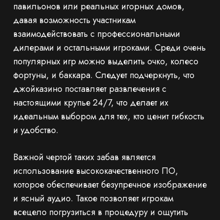
павильонов или реальных игорных домов,
давая возможность участникам
взаимодействовать с профессиональными
дилерами и остальными игроками. Среди очень
популярных игр можно выделить очко, колесо
фортуны, и баккара. Следует подчеркнуть, что
джойказино поставляет развлечения с
настоящими крупье 24/7, что делает их
идеальным выбором для тех, кто ценит гибкость
и удобство.
Важной чертой таких забав является
использование высококачественного ПО,
которое обеспечивает безупречное изображение
и ясный аудио. Такое позволяет игрокам
всецело погрузиться в процедуру и ощутить