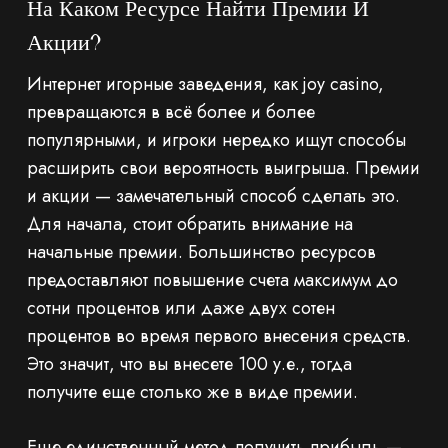
На Каком Ресурсе Найти Премии И
Акции?
Интернет игорные заведения, как joy casino,
превращаются в всё более и более
популярными, и игроки нередко ищут способы
расширить свои вероятность выигрыша. Премии
и акции — замечательный способ сделать это.
Для начала, стоит обратить внимание на
начальные премии. Большинство ресурсов
предоставляют повышение счета максимум до
сотни процентов или даже двух сотен
процентов во время первого внесения средств.
Это значит, что вы внесете 100 у.е., тогда
получите еще столько же в виде премии.
Еще единственный метод получить прибыль —