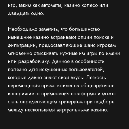
игр, таким как автоматы, казино колесо или
двадцать одно.
Необходимо заметить, что большинство
нынешние казино встраивают опции поиска и
фильтрации, предоставляющие шанс игрокам
мгновенно отыскивать нужные им игры по имени
или разработчику. Данное в особенности
полезно для искушенных пользователей,
которые давно знают свои вкусы. Легкость
перемещения прямо влияет на общепринятое
восприятие от применения платформы и может
стать определяющим критерием при подборе
между несколькими виртуальными казино.