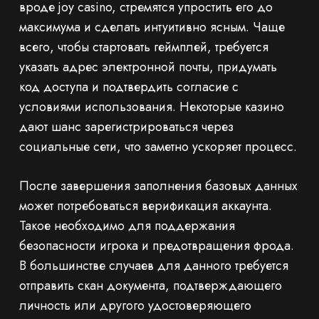
вроде joy casino, стремятся упростить его до
максимума и сделать интуитивно ясным. Чаще
всего, чтобы стартовать геймплей, требуется
указать адрес электронной почты, придумать
код доступа и подтвердить согласие с
условиями использования. Некоторые казино
дают шанс зарегистрироваться через
социальные сети, что заметно ускоряет процесс.
После завершения заполнения базовых данных
может потребоваться верификация аккаунта.
Такое необходимо для поддержания
безопасности игрока и предотвращения фрода.
В большинстве случаев для данного требуется
отправить скан документа, подтверждающего
личность или другого удостоверяющего