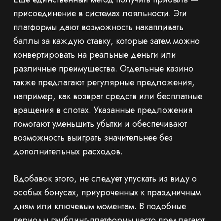
присоединение в системах лояльности. Эти
платформы дают возможность накапливать
баллы за каждую ставку, которые затем можно
конвертировать на реальные деньги или
различные преимущества. Отдельные казино
также предлагают регулярные предложения,
например, как возврат средств или бесплатные
вращения в слотах. Указанные предложения
помогают уменьшить убытки и обеспечивают
возможность выиграть значительнее без
дополнительных расходов.
Вдобавок этого, не следует упускать из виду о
особых бонусах, приуроченных к праздничным
дням или ключевым моментам. В подобные
периоды гэмблинг-платформы часто предлагают