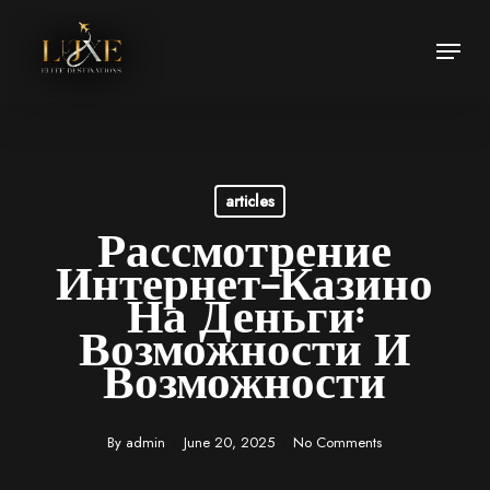
Skip
Menu
to
Close
main
Menu
content
articles
Рассмотрение
Интернет-Казино
На Деньги:
Возможности И
Возможности
By
admin
June 20, 2025
No Comments