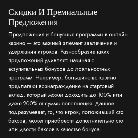
Скидки И Премиальные
Предложения
Предложения и бонусные программы в онлайн
казино — это важный элемент завлечения и
удержания игроков. Разнообразие таких
предложений удивляет: начиная с
вступительных бонусов до лояльностных
программ. Например, большинство казино
предлагают вознаграждение на стартовый
вклад, который может доходить до 100% или
даже 200% от суммы пополнения. Данное
подразумевает, то, что игрок, положивший сто
баксов, может приобрести дополнительно сто
или двести баксов в качестве бонуса.