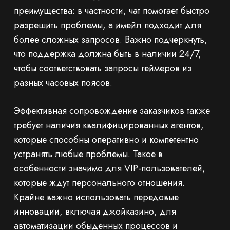
преимущества: в частности, чат помогает быстро
разрешить проблемы, а имейл подходит для
более сложных запросов. Важно подчеркнуть,
что поддержка должна быть в наличии 24/7,
чтобы соответствовать запросы геймеров из
разных часовых поясов.
Эффективная сопровождение заказчиков также
требует наличия квалифицированных агентов,
которые способны оперативно и компетентно
устранять любые проблемы. Такое в
особенности значимо для VIP-пользователей,
которые ждут персонального отношения.
Крайне важно использовать передовые
инновации, включая джойказино, для
автоматизации обыденных процессов и