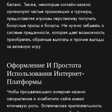
баланс. Также, некоторые онлайн-казино
организуют частые промоакции и турниры,
предоставляя игрокам перспективу получить
бонусные призы и бонусы. Не нужно забывать о
системе преданности, которая дает возможность
приобретать обратные выплаты и прочие выгоды
за активную игру.
Оформление И Простота
Использования Интернет-
Платформы
Чтобы процветающего интернет-казино
оформление и юзабилити сайта имеют
ключевую роль. Эстетическая притягательность