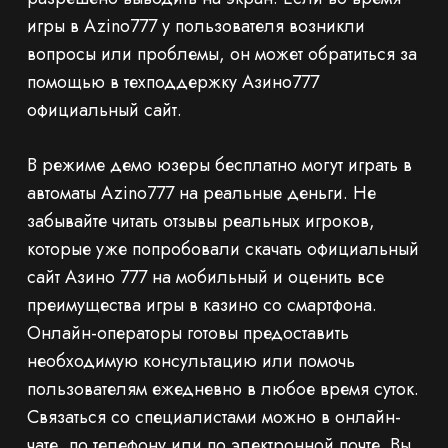
игры в Azino777 у пользователя возникли
вопросы или проблемы, он может обратиться за
помощью в техподдержку Азино777
официальный сайт.
В режиме демо юзеры бесплатно могут играть в
автоматы Azino777 на реальные деньги. Не
забывайте читать отзывы реальных игроков,
которые уже попробовали скачать официальный
сайт Азино 777 на мобильный и оценить все
преимущества игры в казино со смартфона.
Онлайн-операторы готовы предоставить
необходимую консультацию или помочь
пользователям ежедневно в любое время суток.
Связаться со специалистами можно в онлайн-
чате, по телефону или по электронной почте. Вы