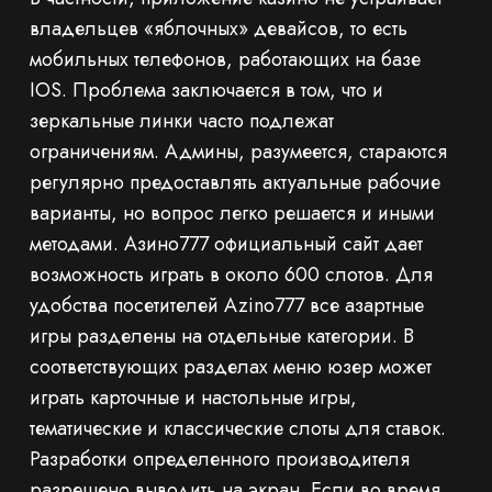
владельцев «яблочных» девайсов, то есть
мобильных телефонов, работающих на базе
IOS. Проблема заключается в том, что и
зеркальные линки часто подлежат
ограничениям. Админы, разумеется, стараются
регулярно предоставлять актуальные рабочие
варианты, но вопрос легко решается и иными
методами. Азино777 официальный сайт дает
возможность играть в около 600 слотов. Для
удобства посетителей Azino777 все азартные
игры разделены на отдельные категории. В
соответствующих разделах меню юзер может
играть карточные и настольные игры,
тематические и классические слоты для ставок.
Разработки определенного производителя
разрешено выводить на экран. Если во время