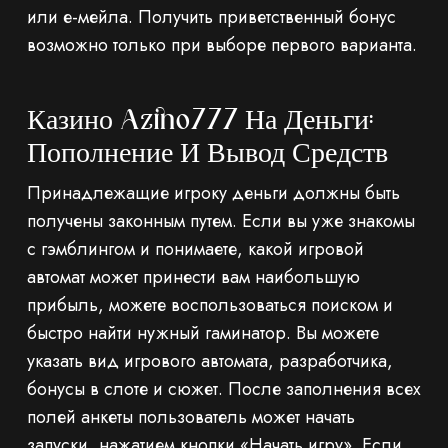
или е-мейла. Получить приветственный бонус
возможно только при выборе первого варианта.
Казино Azino777 На Деньги:
Пополнение И Вывод Средств
Принадлежащие игроку деньги должны быть
получены законным путем. Если вы уже знакомы
с гэмблингом и понимаете, какой игровой
автомат может принести вам наибольшую
прибыль, можете воспользоваться поиском и
быстро найти нужный гаминатор. Вы можете
указать вид игрового автомата, разработчика,
бонусы в слоте и сюжет. После заполнения всех
полей анкеты пользователь может начать
запуски, нажатием кнопки «Начать игру». Если