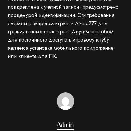
прикреплена к учетной записи) предусмотрено
процедурой идентификации. Эти требования
связаны с запретом играть в Azino777 для
граждан некоторых стран. Другим способом
для постоянного доступа к игровому клубу
является установка мобильного приложение
или клиента для ПК.
Admin