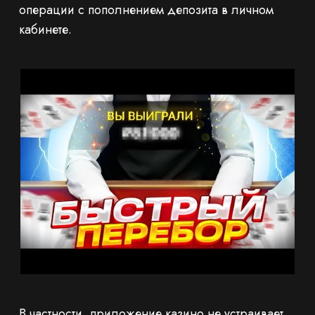
операции с пополнением депозита в личном
кабинете.
В частности, приложение казино не устраивает