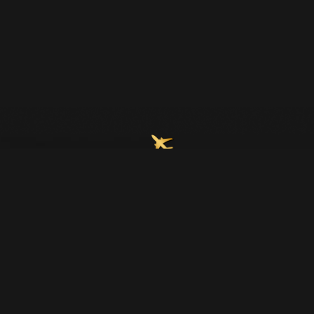
Join Our Email List