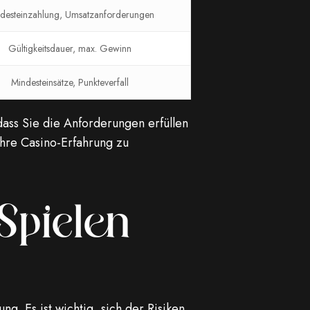
desteinzahlung, Umsatzanforderungen
Gültigkeitsdauer, max. Gewinn
Mindesteinsätze, Punkteverfall
dass Sie die Anforderungen erfüllen
hre Casino-Erfahrung zu
Spielen
g. Es ist wichtig, sich der Risiken