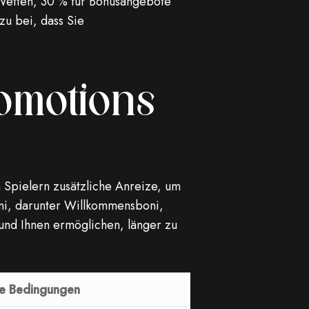
 Wetten, 30 % für Bonusangebote
zu bei, dass Sie
omotions
 Spielern zusätzliche Anreize, um
oni, darunter Willkommensboni,
und Ihnen ermöglichen, länger zu
e Bedingungen