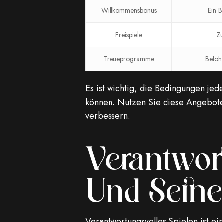
Willkommensbonus
Ein 
Freispiele
Zu
Treueprogramme
Beloh
Es ist wichtig, die Bedingungen jed
können. Nutzen Sie diese Angebote
verbessern.
Verantwor
Und Sein
Verantwortungsvolles Spielen ist ei