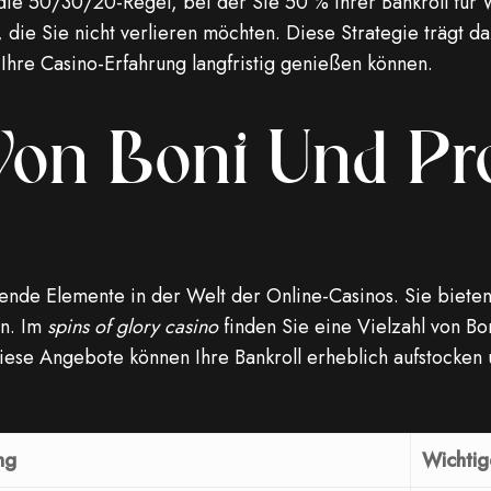
 die 50/30/20-Regel, bei der Sie 50 % Ihrer Bankroll für
die Sie nicht verlieren möchten. Diese Strategie trägt da
Ihre Casino-Erfahrung langfristig genießen können.
 Von Boni Und Pr
ende Elemente in der Welt der Online-Casinos. Sie bieten
en. Im
spins of glory casino
finden Sie eine Vielzahl von B
ese Angebote können Ihre Bankroll erheblich aufstocken 
ng
Wichtig