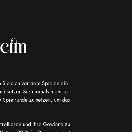
Beim
n Sie sich vor dem Spielen ein
und setzen Sie niemals mehr als
ro Spielrunde zu setzen, um das
trollieren und Ihre Gewinne zu