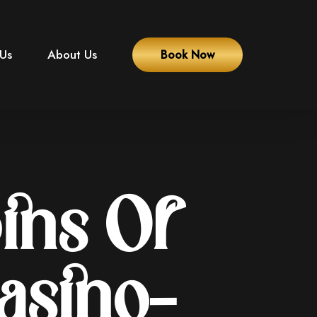
 Us
About Us
Book Now
ins Of
asino-