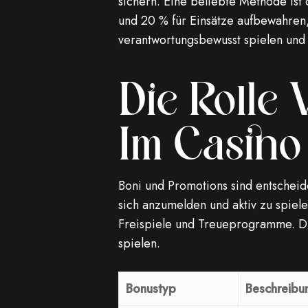
sichern. Eine beliebte Methode ist
und 20 % für Einsätze aufbewahren, 
verantwortungsbewusst spielen und 
Die Rolle
Im Casino
Boni und Promotions sind entscheid
sich anzumelden und aktiv zu spiel
Freispiele und Treueprogramme. Di
spielen.
Bonustyp
Beschreibu