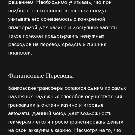
решением. Необходимо учитывать, что при
подборе электронного кошелька следует
учитывать его сочетаемость с конкретной
платформой для казино и доступные валюты.
Такое поможет предотвратить ненужных
расходов на перевод средств и лишние
платежей.
Финансовые Переводы
Банковские трансферы остаются одним из самых
надежных надежных способов осуществления
транзакций в онлайн казино и игровые
автоматы. Данный метод дает возможность
геймерам легко и просто транслировать деньги
на свои аккаунты в казино. Несмотря на то, что