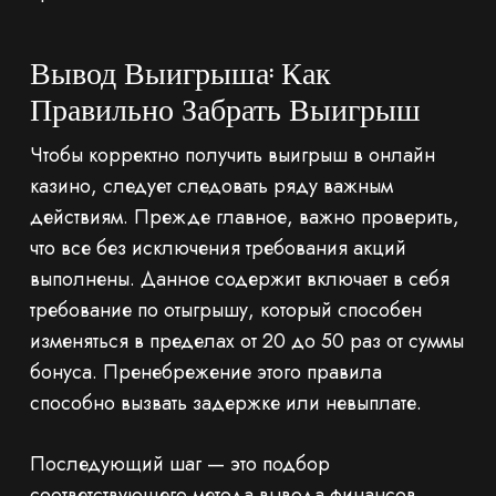
Вывод Выигрыша: Как
Правильно Забрать Выигрыш
Чтобы корректно получить выигрыш в онлайн
казино, следует следовать ряду важным
действиям. Прежде главное, важно проверить,
что все без исключения требования акций
выполнены. Данное содержит включает в себя
требование по отыгрышу, который способен
изменяться в пределах от 20 до 50 раз от суммы
бонуса. Пренебрежение этого правила
способно вызвать задержке или невыплате.
Последующий шаг — это подбор
соответствующего метода вывода финансов.