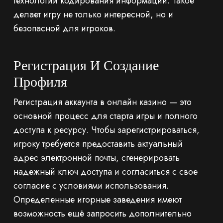
технологий кодирования информации. Такое
делает игру не только интересной, но и
безопасной для игроков.
Регистрация И Создание
Профиля
Регистрация аккаунта в онлайн казино — это
основной процесс для старта игры и полного
доступа к ресурсу. Чтобы зарегистрироваться,
игроку требуется предоставить актуальный
адрес электронной почты, сгенерировать
надежный ключ доступа и согласиться с свое
согласие с условиями использования.
Определенные игорные заведения имеют
возможность ещё запросить дополнительно