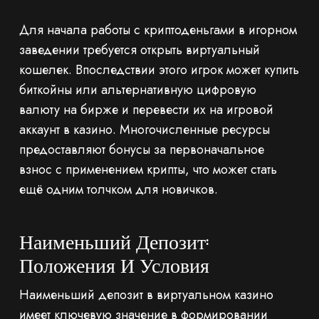
Для начала работы с криптоденьгами в игорном
заведении требуется открыть виртуальный
кошелек. Впоследствии этого игрок может купить
биткойны или альтернативную цифровую
валюту на бирже и перевести их на игровой
аккаунт в казино. Многочисленные ресурсы
предоставляют бонусы за первоначальное
взнос с применением крипты, что может стать
ещё одним толчком для новичков.
Наименьший Депозит:
Положения И Условия
Наименьший депозит в виртуальном казино
имеет ключевую значение в формировании