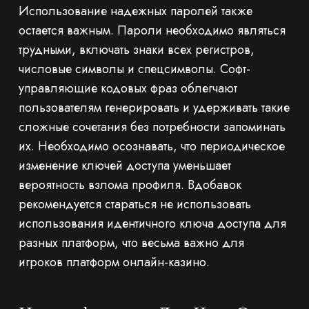
Использование надежных паролей также
остается важным. Пароли необходимо являться
трудными, включать знаки всех регистров,
числовые символы и спецсимволы. Софт-
управляющие кодовых фраз облегчают
пользователям генерировать и удерживать такие
сложные сочетания без потребности запоминать
их. Необходимо осознавать, что периодическое
изменение ключей доступа уменьшает
вероятность взлома профиля. Вдобавок
рекомендуется стараться не использовать
использования идентичного ключа доступа для
разных платформ, что весьма важно для
игроков платформ онлайн-казино.