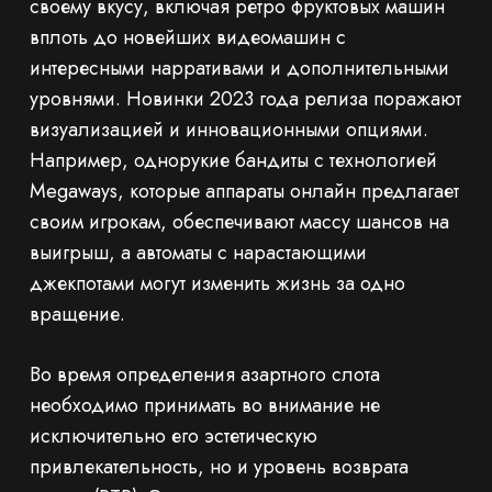
своему вкусу, включая ретро фруктовых машин
вплоть до новейших видеомашин с
интересными нарративами и дополнительными
уровнями. Новинки 2023 года релиза поражают
визуализацией и инновационными опциями.
Например, однорукие бандиты с технологией
Megaways, которые аппараты онлайн предлагает
своим игрокам, обеспечивают массу шансов на
выигрыш, а автоматы с нарастающими
джекпотами могут изменить жизнь за одно
вращение.
Во время определения азартного слота
необходимо принимать во внимание не
исключительно его эстетическую
привлекательность, но и уровень возврата