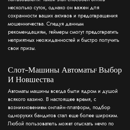
несколько суток, однако он важен для
сохранности ваших активов и предотвращения
мошенничества. Следуя данным
рекомендациям, геймеры смогут предотвратить
неприятных неожиданностей и быстро получить
свои призы.
Слот-Машины Автоматы: Выбор
И Новшества
Автоматы машины всегда были ядром и душой
всякого казино. В настоящее время, с
возникновением онлайн-платформ, подбор
одноруких бандитов стал еще более широким.
Любой пользователь может отыскать нечто по