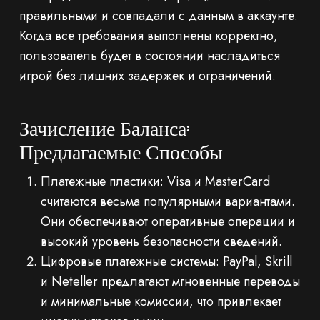
правильными и совпадали с данным в аккаунте.
Когда все требования выполнены корректно,
пользователь будет в состоянии насладиться
игрой без лишних задержек и ограничений.
Зачисление Баланса:
Предлагаемые Способы
Платежные пластики: Visa и MasterCard
считаются весьма популярными вариантами.
Они обеспечивают оперативные операции и
высокий уровень безопасности сведений.
Цифровые платежные системы: PayPal, Skrill
и Neteller предлагают мгновенные переводы
и минимальные комиссии, что привлекает