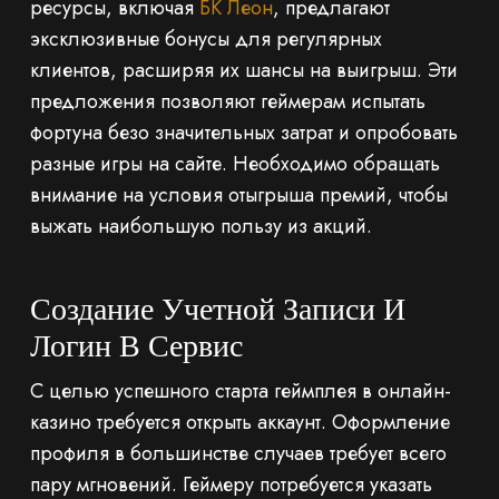
ресурсы, включая
БК Леон
, предлагают
эксклюзивные бонусы для регулярных
клиентов, расширяя их шансы на выигрыш. Эти
предложения позволяют геймерам испытать
фортуна безо значительных затрат и опробовать
разные игры на сайте. Необходимо обращать
внимание на условия отыгрыша премий, чтобы
выжать наибольшую пользу из акций.
Создание Учетной Записи И
Логин В Сервис
С целью успешного старта геймплея в онлайн-
казино требуется открыть аккаунт. Оформление
профиля в большинстве случаев требует всего
пару мгновений. Геймеру потребуется указать