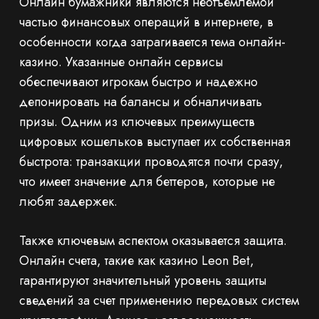
Онлайн бумажники являются неотъемлемой
частью финансовых операций в интернете, в
особенности когда затрагивается тема онлайн-
казино. Указанные онлайн сервисы
обеспечивают игрокам быстро и надежно
депонировать на балансы и обналичивать
призы. Одним из ключевых преимуществ
цифровых кошельков выступает их собственная
быстрота: транзакции проводятся почти сразу,
что имеет значение для беттеров, которые не
любят задержек.
Также ключевым аспектом оказывается защита.
Онлайн счета, такие как казино Leon Bet,
гарантируют значительный уровень защиты
сведений за счет применению передовых систем