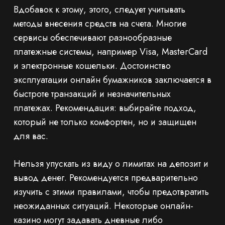
Вдобавок к этому, этого, следует учитывать
методы внесения средств на счета. Многие
сервисы обеспечивают разнообразные
платежные системы, например Visa, MasterCard
и электронные кошельки. Достоинство
эксплуатации онлайн бумажников заключается в
быстроте транзакций и незначительных
платежах. Рекомендация: выбирайте подход,
который не только комфортен, но и защищен
для вас.
Нельзя упускать из виду о лимитах на депозит и
вывод денег. Рекомендуется предварительно
изучить с этими правилами, чтобы предотвратить
неожиданных ситуаций. Некоторые онлайн-
казино могут задавать дневные либо