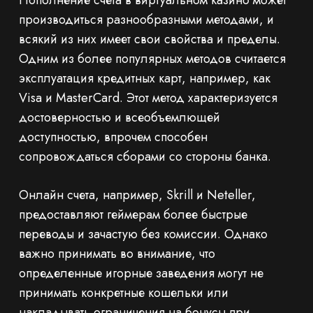
Пополнение счета в виртуальном казино может
производиться разнообразными методами, и
всякий из них имеет свои свойства и пределы.
Одним из более популярных методов считается
эксплуатация кредитных карт, например, как
Visa и MasterCard. Этот метод характеризуется
достоверностью и всеобъемлющей
доступностью, впрочем способен
сопровождаться сборами со стороны банка.
Онлайн счета, например, Skrill и Neteller,
предоставляют геймерам более быстрые
переводы и зачастую без комиссии. Однако
важно принимать во внимание, что
определенные игорные заведения могут не
принимать конкретные кошельки или
накладывать ограничения на бонусы при