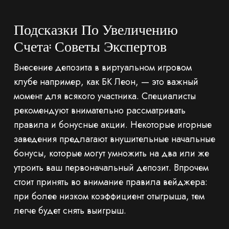
Подсказки По Увеличению
Счета: Советы Экспертов
Внесение депозита в виртуальном игровом
клубе например, как БК Леон, — это важный
момент для всякого участника. Специалисты
рекомендуют внимательно рассматривать
правила и бонусные акции. Некоторые игорные
заведения предлагают внушительные начальные
бонусы, которые могут умножить на два или же
утроить ваш первоначальный депозит. Впрочем
стоит принять во внимание правила вейджера:
при более низком коэффициент отыгрыша, тем
легче будет снять выигрыш.