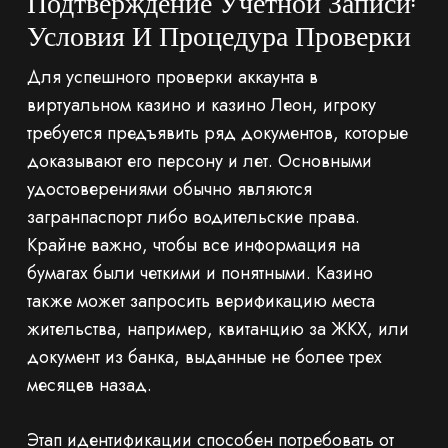
Подтверждение Учетной Записи:
Условия И Процедура Проверки
Для успешного проверки аккаунта в
виртуальном казино и казино Леон, игроку
требуется предъявить ряд документов, которые
доказывают его персону и лет. Основными
удостоверениями обычно являются
загранпаспорт либо водительские права.
Крайне важно, чтобы все информация на
бумагах были четкими и понятными. Казино
также может запросить верификацию места
жительства, например, квитанцию за ЖКХ, или
документ из банка, выданные не более трех
месяцев назад.
Этап идентификации способен потребовать от