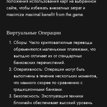
положения использования карт на выбранной
сайте, чтобы избежать внезапных затрат и
maximize maximal benefit from the game.
Виртуальные Операции
Сборы: Часто криптовалютные переводы
обременяются маленькими платежами, что
выгодно отличает их от стандартных
банковских перечислений.
Оперативность: Операции могут быть
выполнены в течение нескольких моментов,
что намного скорее по сравнению с
традиционными банками.
Безопасность: Эксплуатация техники
блокчейн обеспечивает высокий уровень