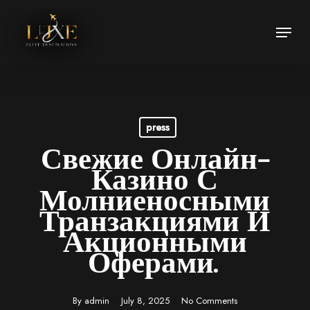
Skip
Menu
to
Close
main
Menu
content
press
Свежие Онлайн-
Казино С
Молниеносными
Транзакциями И
Акционными
Оферами.
By
admin
July 8, 2025
No Comments