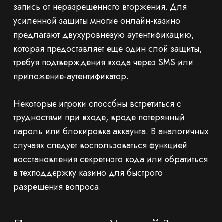
запись от неразрешенного вторжения. Для
усиленной защиты многие онлайн-казино
предлагают двухуровневую аутентификацию,
которая предоставляет еще один слой защиты,
требуя подтверждения входа через SMS или
приложение-аутентификатор.
Некоторые игроки способны встретиться с
трудностями при входе, вроде потерянный
пароль или блокировка аккаунта. В аналогичных
случаях следует воспользоваться функцией
восстановления секретного кода или обратиться
в техподдержку казино для быстрого
разрешения вопроса.