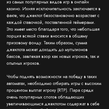
из самых популярных видов игр в онлайн
казино. Ихняя исключительность заключается в
факте, что джекпот безостановочно возрастает с
каждой ставочкой, поставленной геймерами.
Это имеет место благодаря того, что небольшая
порция всякой ставки вносится в общему
призовому фонду. Таким образом, сумма
джекпота может доходить до мультионов
баксов, завлекая взор как новых игроков, так и
опытных игроков.
Чтобы поднять возможности на победу в таких
автоматах, необходимо отбирать игры с высоким
процентом выплат игроку (RTP). Пара среди
очень популярных слотов обладающих
увеличивающимся джекпотом содержат в себе