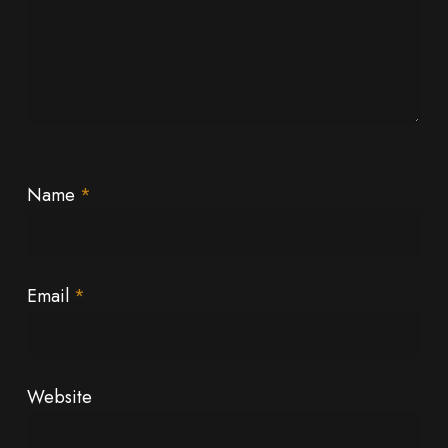
Name
*
Email
*
Website