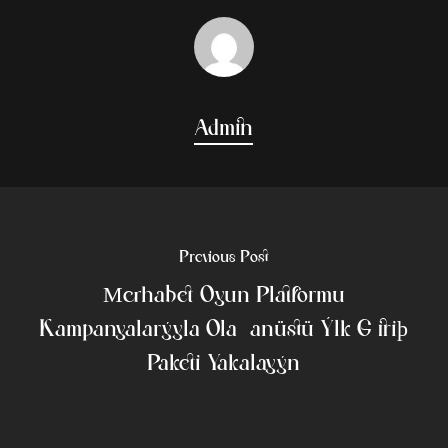
Admin
Previous Post
Мerhabet Oyun Platformu
Kampanyalarýyla Olaðanüstü Ýlk Giriþ
Paketi Yakalayýn