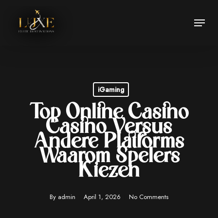
Skip
Menu
to
Close
main
Menu
content
iGaming
Top Online Casino
Casino Versus
Andere Platforms
Waarom Spelers
Kiezen
By
admin
April 1, 2026
No Comments