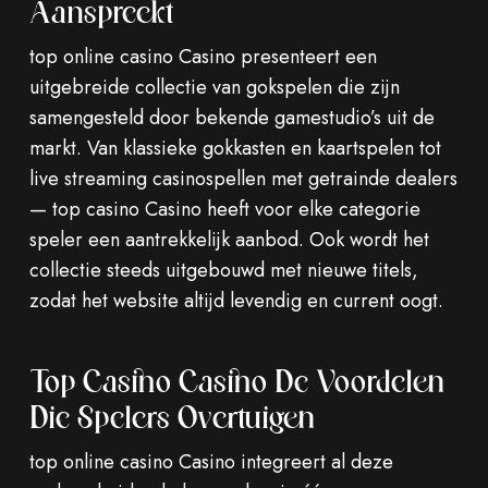
Aanspreekt
top online casino Casino presenteert een
uitgebreide collectie van gokspelen die zijn
samengesteld door bekende gamestudio’s uit de
markt. Van klassieke gokkasten en kaartspelen tot
live streaming casinospellen met getrainde dealers
— top casino Casino heeft voor elke categorie
speler een aantrekkelijk aanbod. Ook wordt het
collectie steeds uitgebouwd met nieuwe titels,
zodat het website altijd levendig en current oogt.
Top Casino Casino De Voordelen
Die Spelers Overtuigen
top online casino Casino integreert al deze