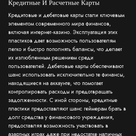
Кредитные И Расчетные Карты
Кредитовые и дебетовые карты стали ключевым
элементом современного мира финансов,
включая интернет-казино. Эксплуатация этих
пластиков дает возможность пользователям
легко и быстро пополнять балансы, что делает
их излюбленным решением среди
пользователей. Дебетовые карты обеспечивают
шанс использовать исключительно те финансы,
находящиеся на аккаунте, что помогает
контролировать расходы и предотвращать
задолженности. С иной стороны, кредитные
пластики предоставляют шанс геймерам брать в
долг средства у финансового учреждения,
предоставляя возможность участвовать в
азартных играх даже при недостатке наличных