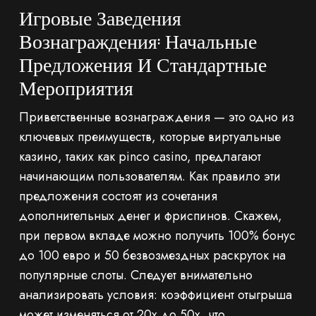
Игровые Заведения
Вознаграждения: Начальные
Предложения И Стандартные
Мероприятия
Приветственные вознаграждения — это одно из
ключевых преимуществ, которые виртуальные
казино, таких как pinco casino, предлагают
начинающим пользователям. Как правило эти
предложения состоят из сочетания
дополнительных денег и фриспинов. Скажем,
при первом вкладе можно получить 100% бонус
до 100 евро и 50 безвозмездных раскруток на
популярные слоты. Следует внимательно
анализировать условия: коэффициент отыгрыша
может изменяться от 20x до 50x, что