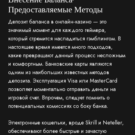
Внесение Баланса:
Предоставляемые Методы
Депозит баланса в онлайн-казино — это
значимый момент для каждого геймера,
который стремится насладиться гэмблингом. В
настоящее время имеется много подходов,
какие превращают данный процесс несложным
и комфортным. Банковские карты являются
одним из наибольших известных методов
депозита. Эксплуатация Visa или MasterCard
позволяет моментально отправить деньги на
игровой счет. Впрочем, следует помнить о
потенциальных комиссиях со боку банка.
Электронные кошельки, вроде Skrill и Neteller,
обеспечивают более быстрые и зачастую