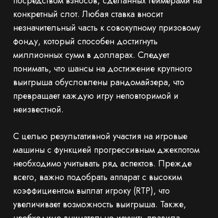
посредством взносов, сделанных геймерами на
конкретный слот. Любая ставка вносит
незначительный часть к совокупному призовому
фонду, который способен достигнуть
миллионных сумм в долларах. Следует
понимать, что шансы на достижение крупного
выигрыша обусловлены рандомайзера, что
превращает каждую игру неповторимой и
неизвестной.
С целью результативной участия на игровые
машины с функцией прогрессивным джекпотом
необходимо учитывать ряд аспектов. Прежде
всего, важно подобрать аппарат с высоким
коэффициентом выплат игроку (RTP), что
увеличивает возможность выигрыша. Также,