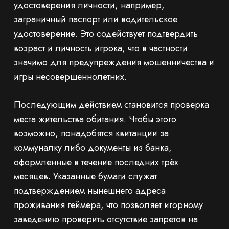
удостоверения личности, например,
заграничный паспорт или водительское
удостоверение. Это содействует подтвердить
возраст и личность игрока, что в частности
значимо для предупреждения мошенничества и
игры несовершеннолетних.
Последующим действием становится проверка
места жительства обитания. Чтобы этого
возможно, понадобятся квитанции за
коммуналку либо документы из банка,
оформленные в течение последних трёх
месяцев. Указанные бумаги служат
подтверждением нынешнего адреса
проживания геймера, что позволяет игорному
заведению проверить отсутствие запретов на