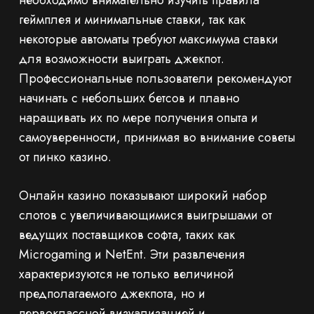
необходимо внимательно изучить правила
геймплея и минимальные ставки, так как
некоторые автоматы требуют максимума ставки
для возможности выиграть джекпот.
Профессиональные пользователи рекомендуют
начинать с небольших бетсов и плавно
наращивать их по мере получения опыта и
самоуверенности, принимая во внимание советы
от пинко казино.
Онлайн казино показывают широкий набор
слотов с увеличивающимися выигрышами от
ведущих поставщиков софта, таких как
Microgaming и NetEnt. Эти развлечения
характеризуются не только величиной
предполагаемого джекпота, но и
первоклассной визуализацией и