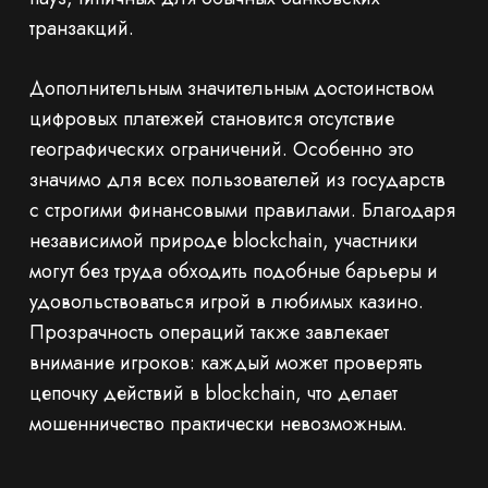
транзакций.
Дополнительным значительным достоинством
цифровых платежей становится отсутствие
географических ограничений. Особенно это
значимо для всех пользователей из государств
с строгими финансовыми правилами. Благодаря
независимой природе blockchain, участники
могут без труда обходить подобные барьеры и
удовольствоваться игрой в любимых казино.
Прозрачность операций также завлекает
внимание игроков: каждый может проверять
цепочку действий в blockchain, что делает
мошенничество практически невозможным.