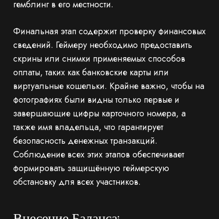
гемблинг в его местности.
Финальная этап содержит проверку финансовых
сведений. Геймеру необходимо предоставить
скрины или снимки применяемых способов
оплаты, таких как банковские карты или
виртуальные кошельки. Крайне важно, чтобы на
фотографиях были видны только первые и
завершающие цифры карточного номера, а
также имя владельца, что гарантирует
безопасность денежных транзакций.
Соблюдение всех этих этапов обеспечивает
формировать защищённую геймерскую
обстановку для всех участников.