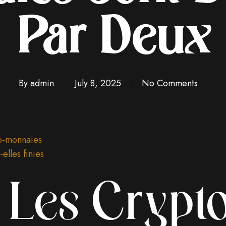
Par Deux
By
admin
July 8, 2025
No Comments
to-monnaies
elles finies
 Les Crypt