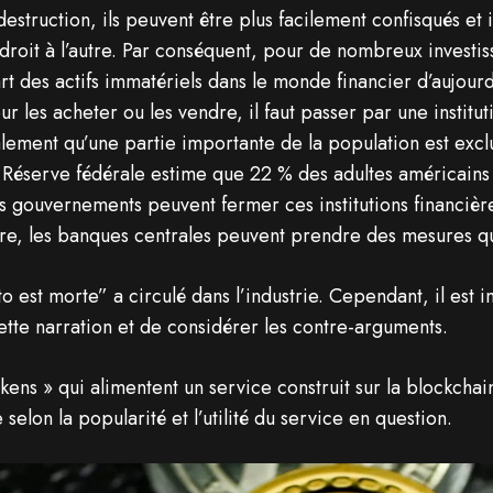
destruction, ils peuvent être plus facilement confisqués et il
roit à l’autre. Par conséquent, pour de nombreux investiss
rt des actifs immatériels dans le monde financier d’aujour
ur les acheter ou les vendre, il faut passer par une institut
alement qu’une partie importante de la population est exclu
a Réserve fédérale estime que 22 % des adultes américains n
s gouvernements peuvent fermer ces institutions financière
tre, les banques centrales peuvent prendre des mesures qui 
pto est morte” a circulé dans l’industrie. Cependant, il est
cette narration et de considérer les contre-arguments.
kens » qui alimentent un service construit sur la blockcha
e selon la popularité et l’utilité du service en question.