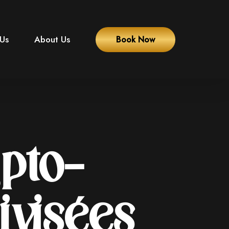
 Us
About Us
Book Now
pto-
visées