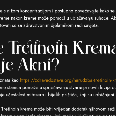
ite s nižom koncentracijom i postupno povećavajte kako se
reme nakon kreme može pomoći u ublažavanju suhoće. Ako 
ovati se sa zdravstvenim djelatnikom radi savjeta.
 Tretinoin Krema 
nje Akni?
oznata kao
https://zdravadostava.org/narudzba-tretinoin-
e stanica pomaže u sprječavanju stvaranja novih lezija od
e učestalost mitesera i bijelih prištića, koji su uobičajeni
Tretinoin krema može biti vrijedan dodatak njihovom rež