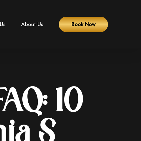
 Us
About Us
Book Now
FAQ: 10
nja S