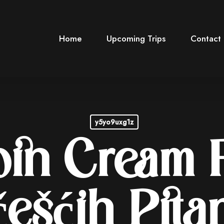
Home
Upcoming Trips
Contact
y5yo9uxg1z
oin Cream 
ešćih Pita