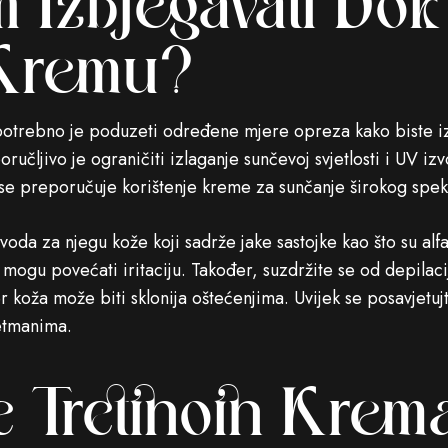
 Izbjegavati Dok
 Kremu?
 potrebno je poduzeti određene mjere opreza kako biste iz
ručljivo je ograničiti izlaganje sunčevoj svjetlosti i UV iz
 se preporučuje korištenje kreme za sunčanje širokog spek
voda za njegu kože koji sadrže jake sastojke kao što su alfa
i mogu povećati iritaciju. Također, suzdržite se od depilaci
er koža može biti sklonija oštećenjima. Uvijek se posavjetu
retmanima.
 Tretinoin Krema 