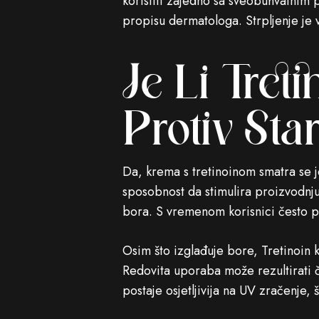
koristiti zajedno sa sveobuhvatnim p
propisu dermatologa. Strpljenje je 
Je Li Tret
Protiv Sta
Da, krema s tretinoinom smatra se j
sposobnost da stimulira proizvodnju
bora. S vremenom korisnici često pri
Osim što izglađuje bore, Tretinoin 
Redovita uporaba može rezultirati č
postaje osjetljivija na UV zračenje,