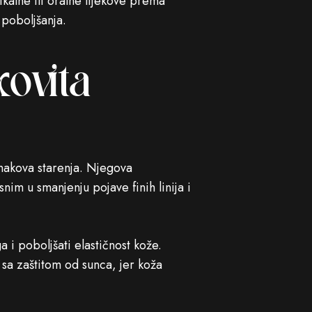
ikalne ili oralne lijekove prema
 poboljšanja.
ovita
znakova starenja. Njegova
im u smanjenju pojave finih linija i
 i poboljšati elastičnost kože.
sa zaštitom od sunca, jer koža