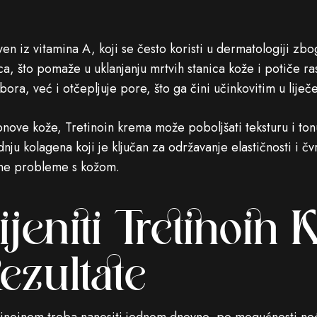
iven iz vitamina A, koji se često koristi u dermatologiji zb
ca, što pomaže u uklanjanju mrtvih stanica kože i potiče r
 bora, već i otčepljuje pore, što ga čini učinkovitim u liječe
ve kože, Tretinoin krema može poboljšati teksturu i ton
nju kolagena koji je ključan za održavanje elastičnosti i č
azne probleme s kožom.
jeniti Tretinoin
ezultate