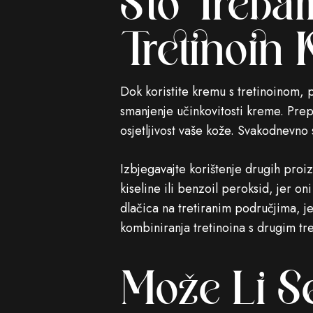
Što Trebam
Tretinoin
Dok koristite kremu s tretinoinom,
smanjenje učinkovitosti kreme. Prepo
osjetljivost vaše kože. Svakodnevno
Izbjegavajte korištenje drugih proiz
kiseline ili benzoil peroksid, jer on
dlačica na tretiranim područjima, j
kombiniranja tretinoina s drugim t
Može Li Se