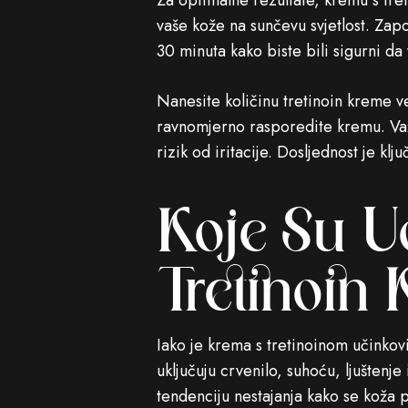
Za optimalne rezultate, kremu s tre
vaše kože na sunčevu svjetlost. Zap
30 minuta kako biste bili sigurni d
Nanesite količinu tretinoin kreme ve
ravnomjerno rasporedite kremu. Važ
rizik od iritacije. Dosljednost je kl
Koje Su U
Tretinoin
Iako je krema s tretinoinom učinko
uključuju crvenilo, suhoću, ljuštenj
tendenciju nestajanja kako se koža 