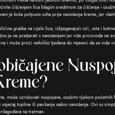
tinoinom treba nanositi jednom dnevno, po mogućnosti noću
očnite čišćenjem lica blagim sredstvom za čišćenje i osuši
a vam je koža potpuno suha prije nanošenja kreme, jer vlažn
ličine graška na cijelo lice, izbjegavajući oči, usta i kuto
no je ne pretjerati s nanošenjem jer više proizvoda ne zn
jučna i može proći nekoliko tjedana do mjeseci da se vide vi
običajene Nuspo
 Kreme?
vita, može uzrokovati nuspojave, osobito tijekom početnih
e i osjećaj topline ili peckanja nakon nanošenja. Ovi su si
prilagođava na tretman.