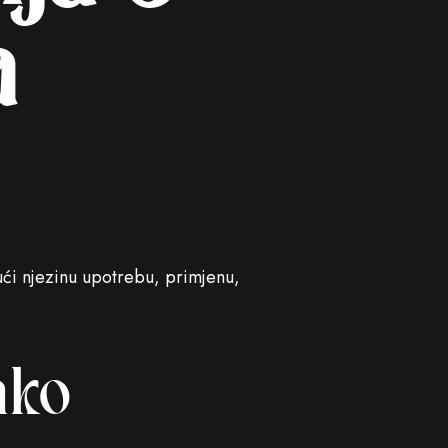
a
ući njezinu upotrebu, primjenu,
ako