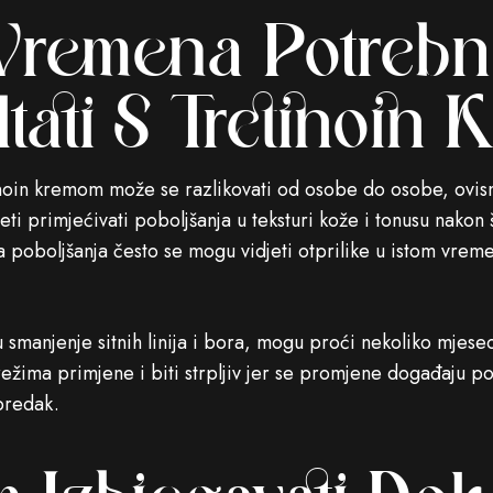
 Vremena Potrebn
ltati S Tretinoin
tinoin kremom može se razlikovati od osobe do osobe, ovisn
i primjećivati ​​poboljšanja u teksturi kože i tonusu nakon
a poboljšanja često se mogu vidjeti otprilike u istom vrem
u smanjenje sitnih linija i bora, mogu proći nekoliko mjesec
režima primjene i biti strpljiv jer se promjene događaju po
predak.