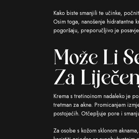
Kako biste smanjili te učinke, počn
Osim toga, nanošenje hidratantne k
pogoršaju, preporučljivo je posavjet
Može Li Se
Za Liječe
Krema s tretinoinom nadaleko je p
tretman za akne. Promicanjem izmjen
postojećih. Otčepljuje pore i smanjuj
Za osobe s kožom sklonom aknama, 