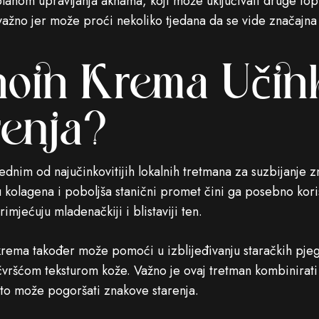
lanom upravljanja aknama, koji može uključivati ​​druge top
važno jer može proći nekoliko tjedana da se vide značajna
inoin Krema Učink
renja?
ednim od najučinkovitijih lokalnih tretmana za suzbijanje 
 kolagena i poboljša stanični promet čini ga posebno korisn
mjećuju mladenačkiji i blistaviji ten.
krema također može pomoći u izblijeđivanju staračkih pjega
vršćom teksturom kože. Važno je ovaj tretman kombinirati 
 što može pogoršati znakove starenja.