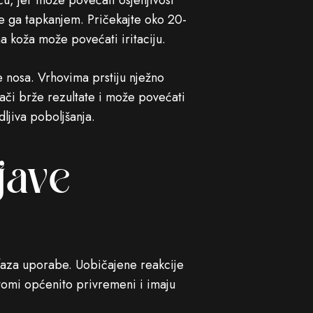
, jer može povećati osjetljivost
te ga tapkanjem. Pričekajte oko 20-
a koža može povećati iritaciju.
ve nosa. Vrhovima prstiju nježno
ači brže rezultate i može povećati
dljiva poboljšanja.
jave
 faza uporabe. Uobičajene reakcije
mptomi općenito privremeni i imaju