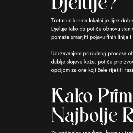
Djeluje?
Tretinoin krema lokalni je lijek dob
Djeluje tako da potiče obnovu stani
pomaže smanjiti pojavu finih linija i
Ubrzavanjem prirodnog procesa obno
dublje slojeve kože, potiče proizvod
opcijom za one koji žele riješiti r
Kako Primi
Najbolje R