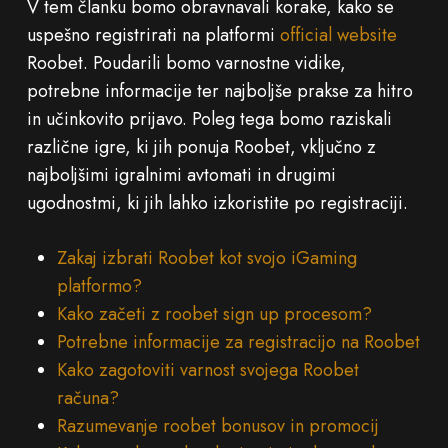
V tem članku bomo obravnavali korake, kako se
uspešno registrirati na platformi
official website
Roobet. Poudarili bomo varnostne vidike,
potrebne informacije ter najboljše prakse za hitro
in učinkovito prijavo. Poleg tega bomo raziskali
različne igre, ki jih ponuja Roobet, vključno z
najboljšimi igralnimi avtomati in drugimi
ugodnostmi, ki jih lahko izkoristite po registraciji.
Zakaj izbrati Roobet kot svojo iGaming
platformo?
Kako začeti z roobet sign up procesom?
Potrebne informacije za registracijo na Roobet
Kako zagotoviti varnost svojega Roobet
računa?
Razumevanje roobet bonusov in promocij