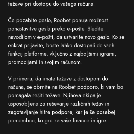
težave pri dostopu do vašega računa.
Če pozabite geslo, Roobet ponuja možnost
ponastavitve gesla preko e-pošte. Sledite
navodilom v e-pošti, da ustvarite novo geslo. Ko se
enkrat prijavite, boste lahko dostopali do vseh
funkcij platforme, vključno z najboljšimi igrami,
promocijami in svojim računom.
V primeru, da imate težave z dostopom do
računa, se obrnite na Roobet podporo, ki vam bo
pomagala rešiti težave. Njihova ekipa je
usposobljena za reševanje različnih težav in
zagotavljanje hitre podpore, kar je še posebej
pomembno, ko gre za vaše finance in igre.