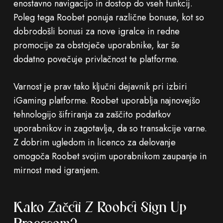
enostavno navigacijo in dostop do vseh funkcij.
Poleg tega Roobet ponuja različne bonuse, kot so
dobrodošli bonusi za nove igralce in redne
promocije za obstoječe uporabnike, kar še
dodatno povečuje privlačnost te platforme.
Varnost je prav tako ključni dejavnik pri izbiri
iGaming platforme. Roobet uporablja najnovejšo
tehnologijo šifriranja za zaščito podatkov
uporabnikov in zagotavlja, da so transakcije varne.
Z dobrim ugledom in licenco za delovanje
omogoča Roobet svojim uporabnikom zaupanje in
mirnost med igranjem.
Kako Začeti Z Roobet Sign Up