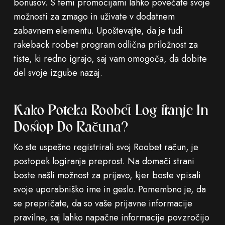
bonusov. S temi promocijami lahko povečate svoje
možnosti za zmago in uživate v dodatnem
zabavnem elementu. Upoštevajte, da je tudi
rakeback roobet program odlična priložnost za
tiste, ki redno igrajo, saj vam omogoča, da dobite
del svoje izgube nazaj.
Kako Poteka Roobet Logiranje In
Dostop Do Računa?
Ko ste uspešno registrirali svoj Roobet račun, je
postopek logiranja preprost. Na domači strani
boste našli možnost za prijavo, kjer boste vpisali
svoje uporabniško ime in geslo. Pomembno je, da
se prepričate, da so vaše prijavne informacije
pravilne, saj lahko napačne informacije povzročijo