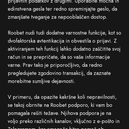
prijavnih podatkov z drugimi. Uporabite močna in
edinstvena gesla ter redno spreminjajte geslo, da
zmanjšate tveganje za nepooblaščen dostop.
Roobet nudi tudi dodatne varnostne funkcije, kot so
dvofaktorska avtentikacija in obvestila o prijavi. Z
aktiviranjem teh funkcij lahko dodatno zaščitite svoj
račun in se prepričate, da so vaše informacije
varne. Prav tako je priporočljivo, da redno
pregledujete zgodovino transakcij, da zaznate
morebitne sumljive dejavnosti.
V primeru, da opazite kakršne koli nepravilnosti,
se takoj obrnite na Roobet podporo, ki vam bo
pomagala rešiti težave. Njihova podpora je na
voljo preko različnih kanalov, vključno z e-pošto in