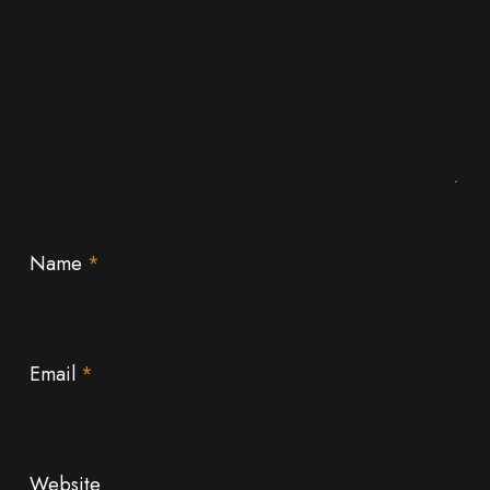
Name
*
Email
*
Website