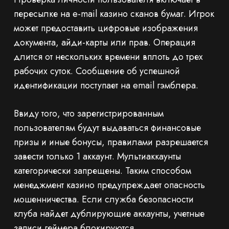
пересылке на e-mail казино сканов бумаг. Игрок
может предоставить цифровые изображения
документа, айди-карты или прав. Операция
длится от нескольких времени вплоть до трех
рабочих суток. Сообщение об успешной
идентификации поступает на email гэмблера.
Ввиду того, что зарегистрированным
пользователям будут выдаваться финансовые
призы и иные бонусы, правилами разрешается
завести только 1 аккаунт. Мультиаккаунты
категорически запрещены. Таким способом
менеджмент казино предупреждает опасность
мошенничества. Если служба безопасности
клуба найдет дублирующие аккаунты, учетные
записи геймера блокируются.