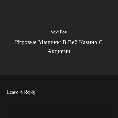
Next Post
Игровые Машины В Веб Казино С
Акциями
Leave A Reply