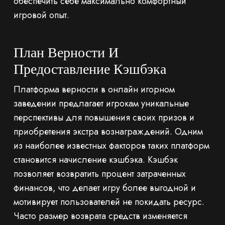
обеспечить себе максимально комфортный
игровой опыт.
План Верности И
Предоставление Кэшбэка
Платформа верности в онлайн игорном
заведении предлагает игрокам уникальные
перспективы для повышения своих призов и
приобретения экстра вознаграждений. Одним
из наиболее известных факторов таких платформ
становится начисление кэшбэка. Кэшбэк
позволяет возвратить процент затраченных
финансов, что делает игру более выгодной и
мотивирует пользователей не покидать ресурс.
Часто размер возврата средств изменяется