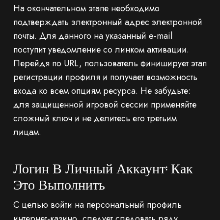
На окончательном этапе необходимо
подтверждать электронный адрес электронной
почты. Для данного на указанный e-mail
поступит уведомление со линком активации.
Перейдя по URL, пользователь финиширует этап
регистрации профиля и получает возможность
входа ко всем опциям ресурса. Не забудьте:
для защищенной игровой сессии применяйте
сложный ключ и не делитесь его третьим
лицам.
Логин В Личный Аккаунт: Как
Это Выполнить
С целью войти на персональный профиль
интернет-казино, следует следовать ряду