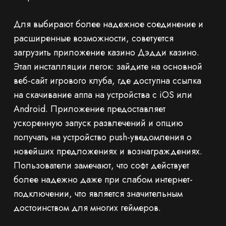
Для выбирают более надежное соединение и
расширенные возможности, советуется
загрузить приложение казино Дэдди казино.
Этап инсталляции легок: зайдите на основной
веб-сайт игрового клуба, где доступна ссылка
на скачивание аппа на устройства с iOS или
Android. Приложение предоставляет
ускоренную запуск развлечений и опцию
получать на устройство push-уведомления о
новейших предложениях и вознаграждениях.
Пользователи замечают, что софт действует
более надежно даже при слабом интернет-
подключении, что является значительным
достоинством для многих геймеров.