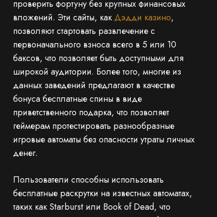
проверить фортуну без крупных финансовых
вложений. Эти сайты, как
Дэдди казино
,
позволяют стартовать развлечение с
первоначального взноса всего в 5 или 10
баксов, что позволяет быть доступными для
широкой аудитории. Более того, многие из
данных заведений предлагают в качестве
бонуса бесплатные спины в виде
приветственного подарка, что позволяет
геймерам протестировать разнообразные
игровые автоматы без опасности утраты личных
денег.
Пользователи способны использовать
бесплатные раскрутки на известных автоматах,
таких как Starburst или Book of Dead, что