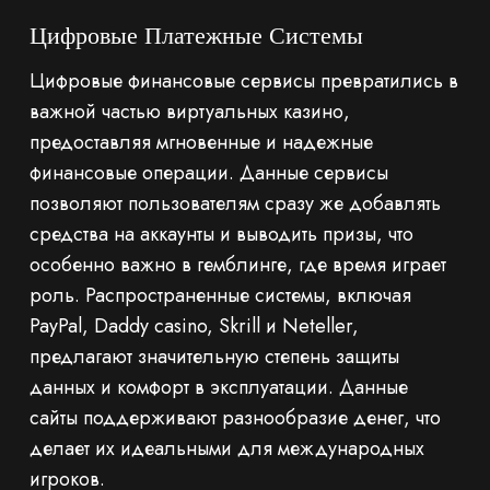
Цифровые Платежные Системы
Цифровые финансовые сервисы превратились в
важной частью виртуальных казино,
предоставляя мгновенные и надежные
финансовые операции. Данные сервисы
позволяют пользователям сразу же добавлять
средства на аккаунты и выводить призы, что
особенно важно в гемблинге, где время играет
роль. Распространенные системы, включая
PayPal, Daddy casino, Skrill и Neteller,
предлагают значительную степень защиты
данных и комфорт в эксплуатации. Данные
сайты поддерживают разнообразие денег, что
делает их идеальными для международных
игроков.