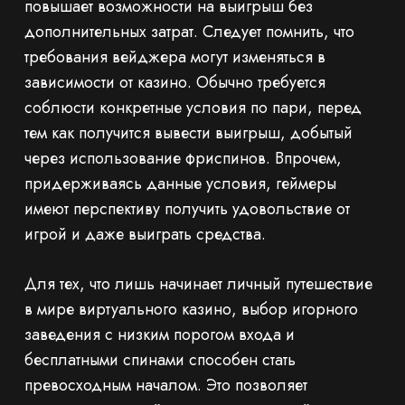
повышает возможности на выигрыш без
дополнительных затрат. Следует помнить, что
требования вейджера могут изменяться в
зависимости от казино. Обычно требуется
соблюсти конкретные условия по пари, перед
тем как получится вывести выигрыш, добытый
через использование фриспинов. Впрочем,
придерживаясь данные условия, геймеры
имеют перспективу получить удовольствие от
игрой и даже выиграть средства.
Для тех, что лишь начинает личный путешествие
в мире виртуального казино, выбор игорного
заведения с низким порогом входа и
бесплатными спинами способен стать
превосходным началом. Это позволяет