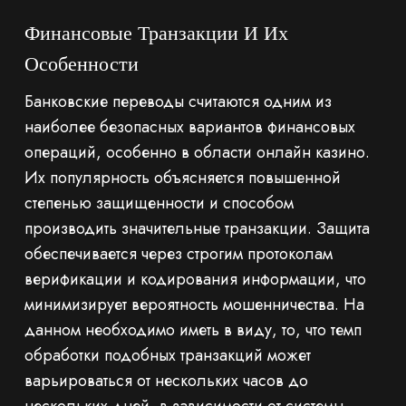
Финансовые Транзакции И Их
Особенности
Банковские переводы считаются одним из
наиболее безопасных вариантов финансовых
операций, особенно в области онлайн казино.
Их популярность объясняется повышенной
степенью защищенности и способом
производить значительные транзакции. Защита
обеспечивается через строгим протоколам
верификации и кодирования информации, что
минимизирует вероятность мошенничества. На
данном необходимо иметь в виду, то, что темп
обработки подобных транзакций может
варьироваться от нескольких часов до