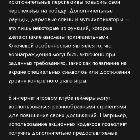
исключительные перспективы повысить свои
перспективы на победу. Дополнительные
раунды, дармовые спины и мультипликаторы —
это лишь некоторые из функций, которые
делают такие автоматы притягательными.
Ключевой особенностью является то, что
вознаграждения могут быть включены при
заданных требованиях, таких как появление на
экране специальных символов или достижения
уровня конкретного этапа игры.
В интернет игровом клубе геймеры могут
воспользоваться разнообразными стратегиями
для повышения своих достижений. Например,
использование акционных кодексов позволяет
получить дополнительно предоставляемые