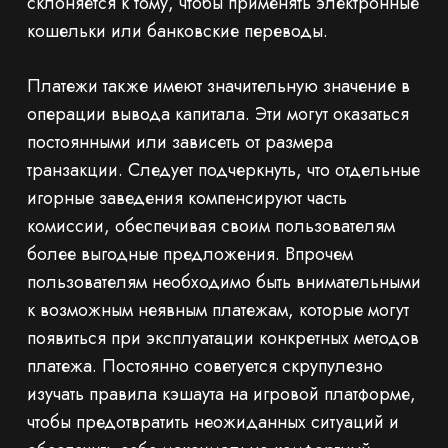
склоняется к тому, чтобы применять электронные
кошельки или банковские переводы.
Платежи также имеют значительную значение в
операции вывода капитала. Эти могут оказаться
постоянными или зависеть от размера
транзакции. Следует подчеркнуть, что отдельные
игорные заведения компенсируют часть
комиссии, обеспечивая своим пользователям
более выгодные предложения. Впрочем
пользователям необходимо быть внимательными
к возможным неявным платежам, которые могут
появиться при эксплуатации конкретных методов
платежа. Постоянно советуется скрупулезно
изучать правила кэшаута на игровой платформе,
чтобы предотвратить неожиданных ситуаций и