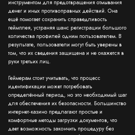
инструментом для предотвращения отмывания
денег и иных противоправных действий. Она
ещё помогает сохранить справедливость
геймплея, устраняя шанс регистрации большого
количества профилей одним пользователем. В
результате, пользователи могут быть уверены в
том, что их сведения защищена и не окажется в
руки третьих лиц.
Геймерам стоит учитывать, что процесс
идентификации может потребовать
определённый период, но это необходимый шаг
для обеспечения их безопасности. Большинство
интернет-казино предлагают простые и
комфортные методы загрузки документов, что
дает возможность закончить процедуру без