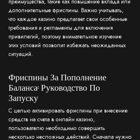
преимущества, такие как повышение вклада или
дополнительные фриспины. Важно учитывать,
что каждое казино предлагает свои особенные
требования и регламенты для включения
привилегий, поэтому внимательное изучение
этих условий позволит избежать неожиданных
ситуаций.
Фриспины За Пополнение
Баланса: Руководство По
Запуску
С целью активировать фриспины при внесение
средств на счета в онлайн казино,
пользователю необходимо совершить
несколько несложных действий. Сначала нужно