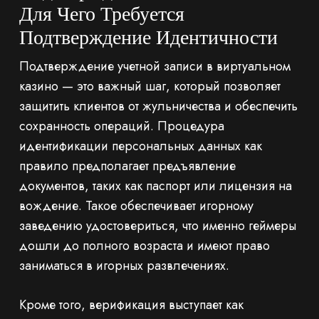
Для Чего Требуется
Подтверждение Идентичности
Подтверждение учетной записи в виртуальном
казино — это важный шаг, который позволяет
защитить клиентов от жульничества и обеспечить
сохранность операций. Процедура
идентификации персональных данных как
правило предполагает предъявление
документов, таких как паспорт или лицензия на
вождение. Такое обеспечивает игорному
заведению удостовериться, что именно геймеры
дошли до полного возраста и имеют право
заниматься в игорных развлечениях.
Кроме того, верификация выступает как