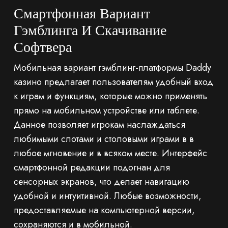
Смартфонная Вариант
Гэмблинга И Скачивание
Софтвера
Мобильная вариант гэмблинг-платформы Daddy
казино предлагает пользователям удобный вход
к играм и функциям, которые можно применять
прямо на мобильном устройстве или таблете.
Данное позволяет игрокам наслаждаться
любимыми слотами и столовыми играми в в
любое мгновение и в всяком месте. Интерфейс
смартфонной редакции подогнан для
сенсорных экранов, что делает навигацию
удобной и интуитивной. Любые возможности,
предоставляемые на компьютерной версии,
сохраняются и в мобильной.