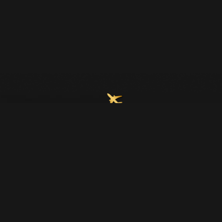
Join Our Email List