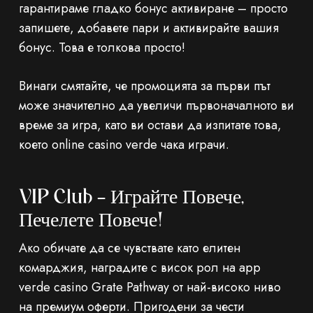
гарантираме гладко бонус активиране – просто
запишете, добавете пари и активирайте вашия
бонус. Това е толкова просто!
Винаги смятайте, че промоцията за първи път
може значително да увеличи първоначалното ви
време за игра, като ви остави да изпитате това,
което online casino verde чака играчи.
VIP Club – Играйте Повече,
Печелете Повече!
Ако обичате да се чувствате като елитен
комарджия, наградите с висок рол на app
verde casino Grate Pathway от най-високо ниво
на премиум оферти. Пригодени за чести