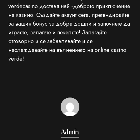
verdecasino доставя най -доброто приключение
на казино. Създайте акаунт сега, претендирайте
за вашия бонус за добре дошли и започнете да
играете, залагате и печелете! Залагайте
отговорно и се забавлявайте и се
наслаждавайте на вълнението на online casino
verde!
Admin