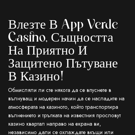
Влезте В App Verde
Casino, Същността
На Приятно И
Защитено Пътуване
В Казино!
Обмисляли ли сте някога да се впуснете в
вълнуващ и модерен начин да се насладите на
атмосферата на казиното, който транспортира
вълнението и тръпката на известния прословут
казино квартал направо на екрана ви,
независимо дали се охлаждате вкъщи или