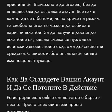
пристигания. Възможно е да играете, без да
плащате, без да създавате акаунт. Все пак е
важно да се отбележи, че по време на режим
на свободна игра не можете да събирате
парични печалби. За да получите достъп до
печалбите си, вашата сметка се нуждае от
истински депозит, който съдържа действителни
средства. С широк избор от заглавия винаги
има нещо вълнуващо.
Как Да Създадете Вашия Акаунт
И Да Се Потопите В Действие
Регистрирането в online casino verde е бързо и
лесно. Просто следвайте тези прости
инструкции: