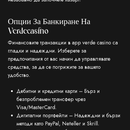
Опции За Банкиране На
Verdecasino
Финансовите транзакции в app verde casino са
гладки и надеждни. Изберете за
предпочитания от вас начин да управлявате
средства, за да се погрижите за вашето
удобство.
Дебитни и кредитни карти – Бърз и
безпроблемен трансфер чрез
Visa/MasterCard.
Дигитални портфейли – Надеждни и бързи
методи като PayPal, Neteller и Skrill.