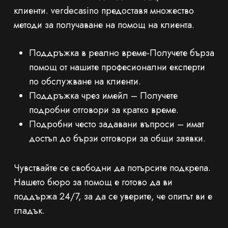
клиенти. verdecasino предоставя множество
методи за получаване на помощ на клиента.
Поддръжка в реално време-Получете бърза
помощ от нашите професионални експерти
по обслужване на клиенти.
Поддръжка чрез имейл – Получете
подробни отговори за кратко време.
Подробни често задавани въпроси – имат
достъп до бързи отговори за общи заявки.
Чувствайте се свободни да потърсите подкрепа.
Нашето бюро за помощ е готово да ви
поддържа 24/7, за да се уверите, че опитът ви е
гладък.