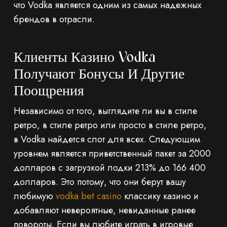
что Vodka является одним из самых надежных
брендов в отрасли.
Клиенты Казино Vodka
Получают Бонусы И Другие
Поощрения
Независимо от того, выглядите ли вы в стиле
ретро, в стиле ретро или просто в стиле ретро,
в Vodka найдется слот для всех. Следующим
уровнем является приветственный пакет за 2000
долларов с загрузкой лодки 213% до 166 400
долларов. Это потому, что они берут вашу
любимую
vodka bet casino
классику казино и
добавляют невероятные, невиданные ранее
повороты. Если вы любите играть в игровые