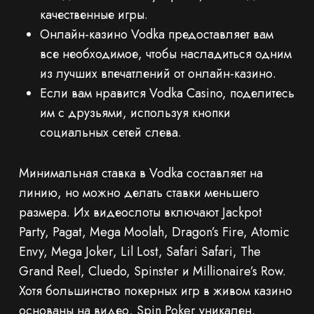
качественные игры.
Онлайн-казино Vodka предоставляет вам
все необходимое, чтобы насладиться одним
из лучших впечатлений от онлайн-казино.
Если вам нравится Vodka Casino, поделитесь
им с друзьями, используя кнопки
социальных сетей слева.
Минимальная ставка в Vodka составляет на
линию, но можно делать ставки меньшего
размера. Их видеослоты включают Jackpot
Party, Pagat, Mega Moolah, Dragon’s Fire, Atomic
Envy, Mega Joker, Lil Lost, Safari Safari, The
Grand Reel, Cluedo, Spinster и Millionaire’s Row.
Хотя большинство покерных игр в живом казино
основаны на видео, Spin Poker уникален,