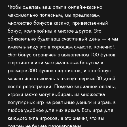
Чтобы сделать ваш опыт в онлайн-казино
максимально полезным, мы предлагаем
множество бонусов казино, приветственный
бонус, комп-пойнты и многое другое. Это
обязательно будет ваш счастливый день — и мы
имеем в виду это в хорошем смысле, конечно!.
Этот бонус ограничен эквивалентом 100 фунтов
стерлингов или максимальным бонусом в
размере 300 фунтов стерлингов, и этот бонус
можно использовать в течение первых 30 дней
после регистрации. Помимо вариантов оплаты,
игроки также могут выбирать из множества
популярных игр на реальные деньги и играть в
любое удобное для них время. Есть игра для
каждого типа игроков, а это значит, что вы
совсем не будете разочарованы.