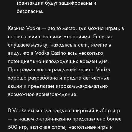
транзакции будут зашифрованы и
безопасны.
Казино Vodka — это то место, где можно играть в
соответствии с вашими желаниями. Если вы
слушаете музыку, находясь в сети, имейте в
виду, что в Vodka Casino есть несколько
потенциально неподходящих времен дня.
Программа вознаграждений казино Vodka
хорошо разработана и предлагает честные
акции и предлагает игрокам максимально
возможное вознаграждение.
В Vodka вы всегда найдете широкий выбор игр
— в нашем онлайн-казино представлено более
500 игр, включая слоты, настольные игры и