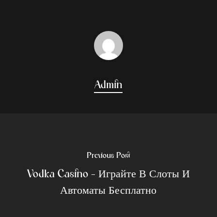
Admin
Previous Post
Vodka Casino - Играйте В Слоты И
Автоматы Бесплатно