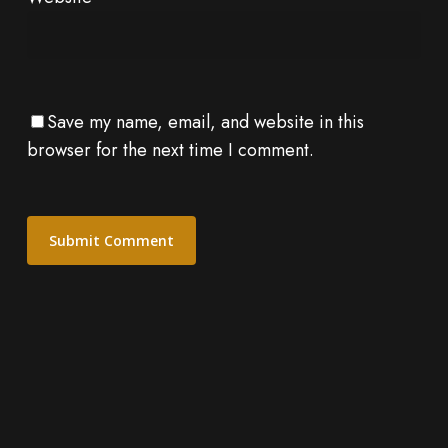
Save my name, email, and website in this
browser for the next time I comment.