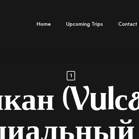
Home
Upcoming Trips
Contact
1
кан (Vulсa
иальный