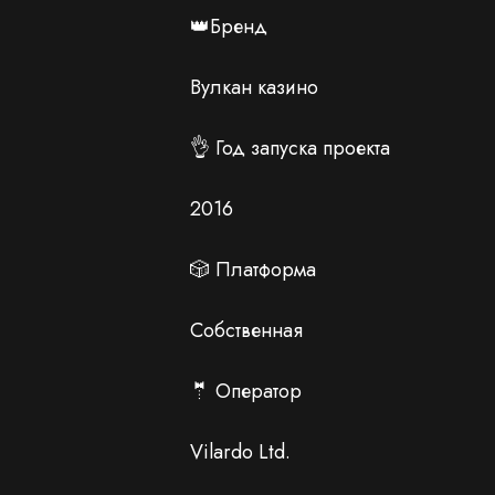
👑Бренд
Вулкан казино
👌 Год запуска проекта
2016
🎲 Платформа
Собственная
🤵 Оператор
Vilardo Ltd.