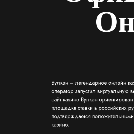
Он
Вулкан – легендарное онлайн каз
оператор запустил виртуальную 
сайт казино Вулкан ориентирован
площадке ставки в российских ру
подтверждается положительными о
казино.