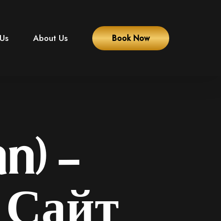
 Us
About Us
Book Now
n) –
 Сайт