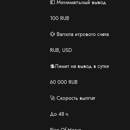
💵 Минимальный вывод
100 RUB
💱 Валюта игрового счета
RUB, USD
💲Лимит на вывод в сутки
60 000 RUB
🚀 Скорость выплат
До 48 ч.