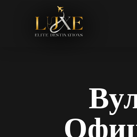
Skip
to
main
content
Вул
Офиц