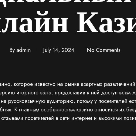
лайн Каз
By
admin
July 14, 2024
No Comments
ино, которое известно на рынке азартных развлечений 
версию игорного зала, предоставив к ней доступ все
 на русскоязычную аудиторию, потому у посетителей ес
блях. К главным особенностям казино относится их без
тзывами посетителей в сети интернет и высокими позиц