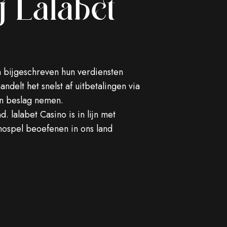
j Lalabet
en bijgeschreven hun verdiensten
delt het snelst af uitbetalingen via
 in beslag nemen.
. lalabet Casino is in lijn met
nospel beoefenen in ons land