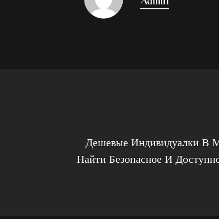
Admin
Дешевые Индивидуалки В М
Найти Безопасное И Доступн