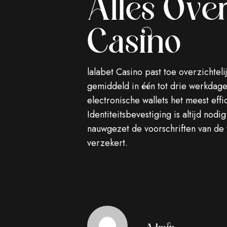
Alles Over
Casino
lalabet Casino past toe overzichtel
gemiddeld in één tot drie werkdagen
electronische wallets het meest eff
Identiteitsbevestiging is altijd nod
nauwgezet de voorschriften van de 
verzekert.