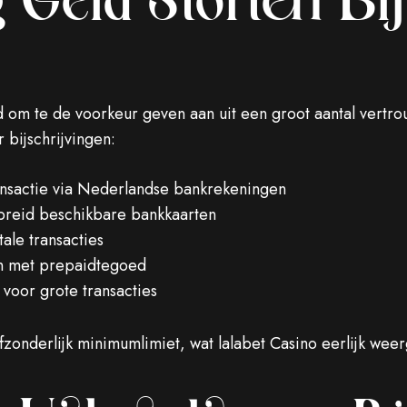
Geld Storten Bij
eid om te de voorkeur geven aan uit een groot aantal vert
bijschrijvingen:
ansactie via Nederlandse bankrekeningen
spreid beschikbare bankkaarten
tale transacties
en met prepaidtegoed
 voor grote transacties
fzonderlijk minimumlimiet, wat lalabet Casino eerlijk weer