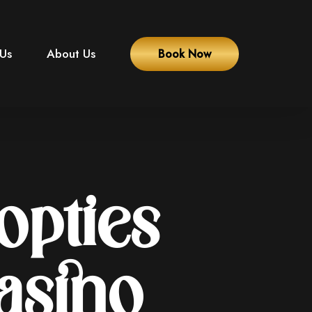
 Us
About Us
Book Now
opties
asino