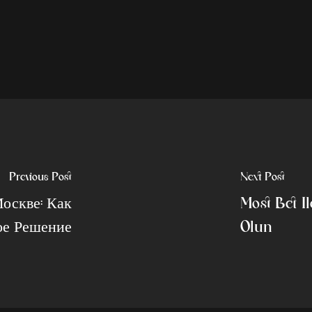
Previous Post
Next Post
оскве: Как
Most Bet I
ое Решение
Olun