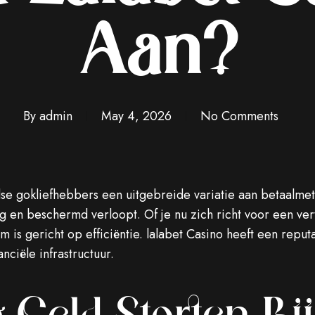
Aan?
By
admin
May 4, 2026
No Comments
dse gokliefhebbers een uitgebreide variatie aan betaalm
g en beschermd verloopt. Of je nu zich richt voor een ve
m is gericht op efficiëntie. lalabet Casino heeft een reputa
nciële infrastructuur.