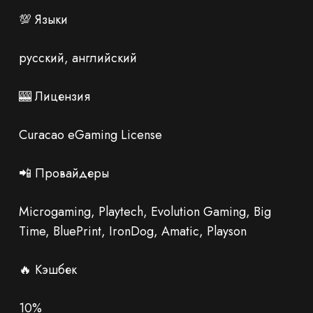
💯 Языки
русский, английский
🎰 Лицензия
Curacao eGaming License
📲 Провайдеры
Microgaming, Playtech, Evolution Gaming, Big
Time, BluePrint, IronDog, Amatic, Playson
🔥 Кэшбек
10%