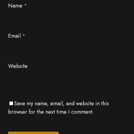
Name
*
Email
*
Website
Save my name, email, and website in this
browser for the next time I comment.