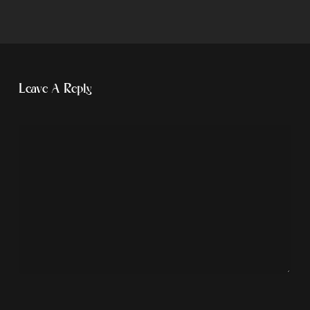
Leave A Reply