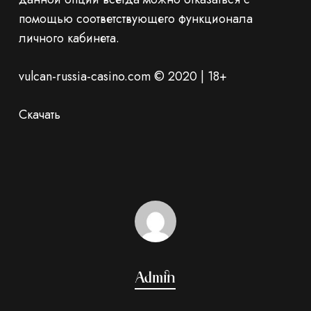
помощью соответствующего функционала
личного кабинета.
vulcan-russia-casino.com © 2020 | 18+
Скачать
Admin