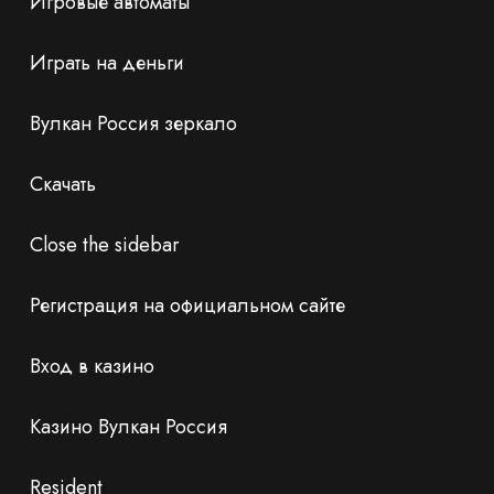
Игровые автоматы
Играть на деньги
Вулкан Россия зеркало
Скачать
Close the sidebar
Регистрация на официальном сайте
Вход в казино
Казино Вулкан Россия
Resident