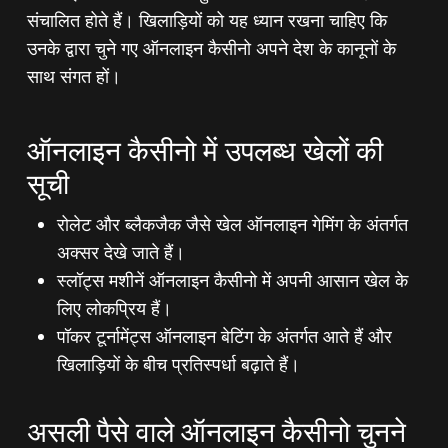
संचालित होते हैं। खिलाड़ियों को यह ध्यान रखना चाहिए कि
उनके द्वारा चुने गए ऑनलाइन कैसीनो अपने देश के कानूनों के
साथ संगत हों।
ऑनलाइन कैसीनो में उपलब्ध खेलों की
सूची
रोलेट और ब्लैकजैक जैसे खेल ऑनलाइन गेमिंग के अंतर्गत
अक्सर देखे जाते हैं।
स्लॉट्स मशीनें ऑनलाइन कैसीनो में अपनी आसान खेल के
लिए लोकप्रिय हैं।
पॉकर टूर्नामेंट्स ऑनलाइन बेटिंग के अंतर्गत आते हैं और
खिलाड़ियों के बीच प्रतिस्पर्धा बढ़ाते हैं।
असली पैसे वाले ऑनलाइन कैसीनो चुनने