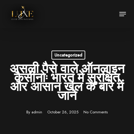
Skip
Menu
to
Close
main
Menu
content
Uncategorized
असली पैसे वाले ऑनलाइन
कैसीनो: भारत में सुरक्षित
और आसान खेल के बारे में
जानें
By
admin
October 26, 2025
No Comments