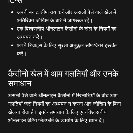
टिप्स
अपनी बजट सीमा तय करें और असली पैसे वाले खेल में
अतिरिक्त जोखिम के बारे में जागरूक रहें।
एक विश्वसनीय ऑनलाइन कैसीनो के खेल के नियमों का
अध्ययन करें।
अपने डिवाइस के लिए सुरक्षा अनुकूल सॉफ्टवेयर इंस्टॉल
करें।
कैसीनो खेल में आम गलतियाँ और उनके
समाधान
असली पैसे वाले ऑनलाइन कैसीनो में खिलाड़ियों के बीच आम
गलतियाँ जैसे नियमों का अध्ययन न करना और जोखिम के बिना
खेलना होता है। इनके समाधान के लिए एक विश्वसनीय
ऑनलाइन बेटिंग प्लेटफॉर्म के उपयोग के लिए ध्यान दें।