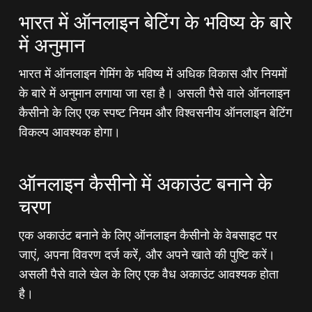
भारत में ऑनलाइन बेटिंग के भविष्य के बारे
में अनुमान
भारत में ऑनलाइन गेमिंग के भविष्य में अधिक विकास और नियमों
के बारे में अनुमान लगाया जा रहा है। असली पैसे वाले ऑनलाइन
कैसीनो के लिए एक स्पष्ट नियम और विश्वसनीय ऑनलाइन बेटिंग
विकल्प आवश्यक होगा।
ऑनलाइन कैसीनो में अकाउंट बनाने के
चरण
एक अकाउंट बनाने के लिए ऑनलाइन कैसीनो के वेबसाइट पर
जाएं, अपना विवरण दर्ज करें, और अपने खाते की पुष्टि करें।
असली पैसे वाले खेल के लिए एक वैध अकाउंट आवश्यक होता
है।