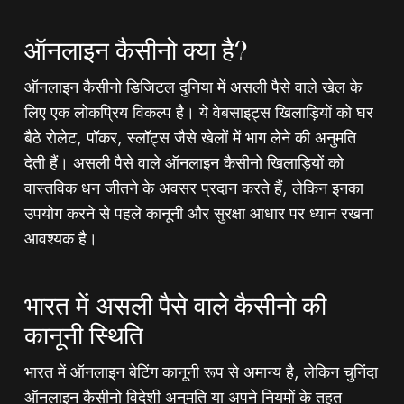
ऑनलाइन कैसीनो क्या है?
ऑनलाइन कैसीनो डिजिटल दुनिया में असली पैसे वाले खेल के
लिए एक लोकप्रिय विकल्प है। ये वेबसाइट्स खिलाड़ियों को घर
बैठे रोलेट, पॉकर, स्लॉट्स जैसे खेलों में भाग लेने की अनुमति
देती हैं। असली पैसे वाले ऑनलाइन कैसीनो खिलाड़ियों को
वास्तविक धन जीतने के अवसर प्रदान करते हैं, लेकिन इनका
उपयोग करने से पहले कानूनी और सुरक्षा आधार पर ध्यान रखना
आवश्यक है।
भारत में असली पैसे वाले कैसीनो की
कानूनी स्थिति
भारत में ऑनलाइन बेटिंग कानूनी रूप से अमान्य है, लेकिन चुनिंदा
ऑनलाइन कैसीनो विदेशी अनुमति या अपने नियमों के तहत