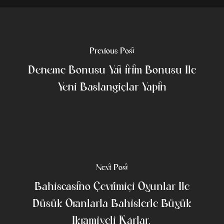
Previous Post
Deneme Bonusu Yatirim Bonusu Ile
Yeni Baslangiçlar Yapin
Next Post
Bahiscasino Çevrimiçi Oyunlar Ile
Düsük Oranlarla Bahislerle Büyük
Ikramiyeli Kârlar.