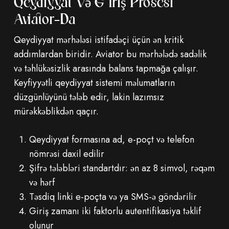
Qeydiyyat Və Giriş Prosesi
Aviator-Da
Qeydiyyat mərhələsi istifadəçi üçün ən kritik
addımlardan biridir. Aviator bu mərhələdə sadəlik
və təhlükəsizlik arasında balans tapmağa çalışır.
Keyfiyyətli qeydiyyat sistemi məlumatların
düzgünlüyünü tələb edir, lakin lazımsız
mürəkkəblikdən qaçır.
Qeydiyyat formasına ad, e-poçt və telefon
nömrəsi daxil edilir
Şifrə tələbləri standartdır: ən az 8 simvol, rəqəm
və hərf
Təsdiq linki e-poçta və ya SMS-ə göndərilir
Giriş zamanı iki faktorlu autentifikasiya təklif
olunur