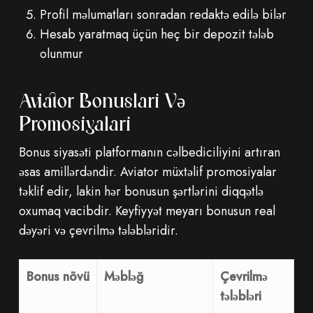
Profil məlumatları sonradan redaktə edilə bilər
Hesab yaratmaq üçün heç bir depozit tələb
olunmur
Aviator Bonusları Və
Promosiyaları
Bonus siyasəti platformanın cəlbediciliyini artıran
əsas amillərdəndir. Aviator müxtəlif promosiyalar
təklif edir, lakin hər bonusun şərtlərini diqqətlə
oxumaq vacibdir. Keyfiyyət meyarı bonusun real
dəyəri və çevrilmə tələbləridir.
Bonus növü
Məbləğ
Çevrilmə
tələbləri