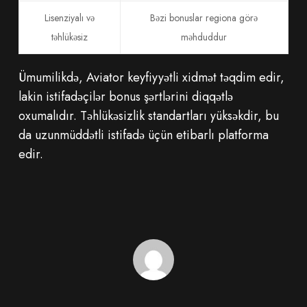
Lisenziyalı və
Bəzi bonuslar regiona görə
təhlükəsiz
məhduddur
Ümumilikdə, Aviator keyfiyyətli xidmət təqdim edir,
lakin istifadəçilər bonus şərtlərini diqqətlə
oxumalıdır. Təhlükəsizlik standartları yüksəkdir, bu
da uzunmüddətli istifadə üçün etibarlı platforma
edir.