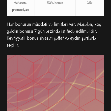
Həftəsonu
50% bonus
35x
promosiyası
Hər bonusun müddəti və limitləri var. Məsələn, xoş
gəldin bonusu 7 gün ərzində istifadə edilməlidir.
Keyfiyyətli bonus siyasəti şəffaf və aydın şərtlərlə
seçilir.