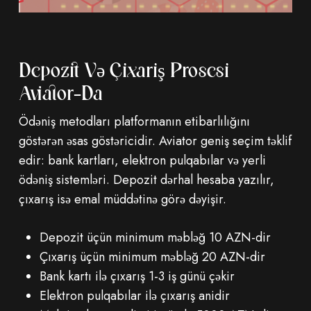
Depozit Və Çıxarış Prosesi
Aviator-Da
Ödəniş metodları platformanın etibarlılığını
göstərən əsas göstəricidir. Aviator geniş seçim təklif
edir: bank kartları, elektron pulqabılar və yerli
ödəniş sistemləri. Depozit dərhal hesaba yazılır,
çıxarış isə emal müddətinə görə dəyişir.
Depozit üçün minimum məbləğ 10 AZN-dir
Çıxarış üçün minimum məbləğ 20 AZN-dir
Bank kartı ilə çıxarış 1-3 iş günü çəkir
Elektron pulqabılar ilə çıxarış anidir