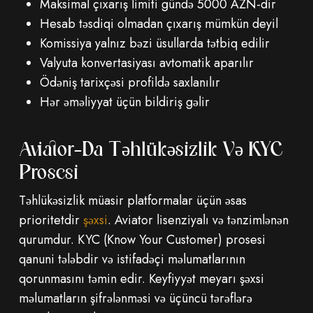
Maksimal çıxarış limiti gündə 5000 AZN-dir
Hesab təsdiqi olmadan çıxarış mümkün deyil
Komissiya yalnız bəzi üsullarda tətbiq edilir
Valyuta konvertasiyası avtomatik aparılır
Ödəniş tarixçəsi profildə saxlanılır
Hər əməliyyat üçün bildiriş gəlir
Aviator-Da Təhlükəsizlik Və KYC
Prosesi
Təhlükəsizlik müasir platformalar üçün əsas
prioritetdir
şəxsi
. Aviator lisenziyalı və tənzimlənən
qurumdur. KYC (Know Your Customer) prosesi
qanuni tələbdir və istifadəçi məlumatlarının
qorunmasını təmin edir. Keyfiyyət meyarı şəxsi
məlumatların şifrələnməsi və üçüncü tərəflərə