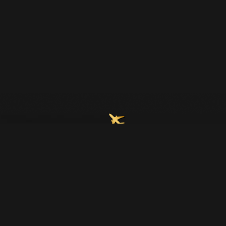
Join Our Email List