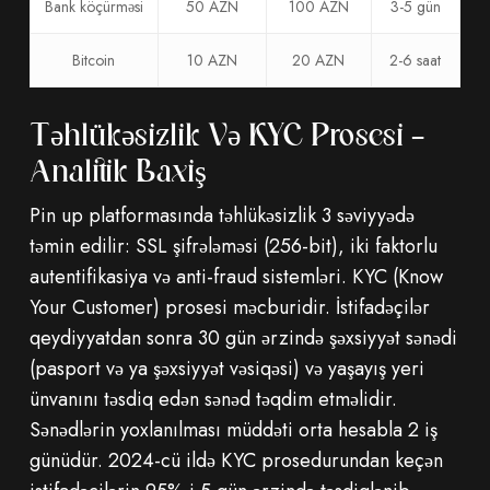
Bank köçürməsi
50 AZN
100 AZN
3-5 gün
Bitcoin
10 AZN
20 AZN
2-6 saat
Təhlükəsizlik Və KYC Prosesi –
Analitik Baxış
Pin up platformasında təhlükəsizlik 3 səviyyədə
təmin edilir: SSL şifrələməsi (256-bit), iki faktorlu
autentifikasiya və anti-fraud sistemləri. KYC (Know
Your Customer) prosesi məcburidir. İstifadəçilər
qeydiyyatdan sonra 30 gün ərzində şəxsiyyət sənədi
(pasport və ya şəxsiyyət vəsiqəsi) və yaşayış yeri
ünvanını təsdiq edən sənəd təqdim etməlidir.
Sənədlərin yoxlanılması müddəti orta hesabla 2 iş
günüdür. 2024-cü ildə KYC prosedurundan keçən