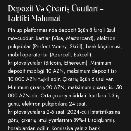
Depozit Və Çıxarış Üsulları –
Faktiki Məlumat
Pin up platformasında depozit üçün 8 fərqli üsul
mövcuddur: kartlar (Visa, Mastercard), elektron
pulqabılar (Perfect Money, Skrill), bank köçürməsi,
mobil operatorlar (Azercell, Bakcell),
kriptovalyutalar (Bitcoin, Ethereum). Minimum
depozit məbləği 10 AZN, maksimum depozit isə
10 000 AZN təşkil edir. Çıxarış üçün 6 üsul var.
Minimum çıxarış 20 AZN, maksimum çıxarış isə 50
000 AZN-dir. Orta çıxarış müddəti: kartlara 1-3 iş
günü, elektron pulqabılara 24 saat,
kriptovalyutalara 2-6 saat. 2024-cü il statistikasına
görə, çıxarış əməliyyatlarının 89%-i təsdiqlənmiş
hesablardan edilir. Komissiya yalnız bank