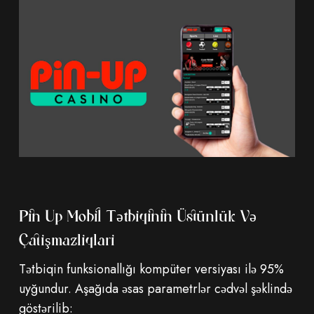
Pin Up Mobil Tətbiqinin Üstünlük Və
Çatışmazlıqları
Tətbiqin funksionallığı kompüter versiyası ilə 95%
uyğundur. Aşağıda əsas parametrlər cədvəl şəklində
göstərilib: