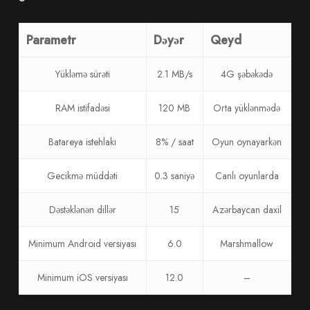
Parametr
Dəyər
Qeyd
Yükləmə sürəti
2.1 MB/s
4G şəbəkədə
RAM istifadəsi
120 MB
Orta yüklənmədə
Batareya istehlakı
8% / saat
Oyun oynayarkən
Gecikmə müddəti
0.3 saniyə
Canlı oyunlarda
Dəstəklənən dillər
15
Azərbaycan daxil
Minimum Android versiyası
6.0
Marshmallow
Minimum iOS versiyası
12.0
–