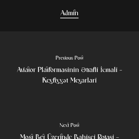
Admin
Previous Post
Aviator Platformasının Ətraflı İcmalı -
Keyfiyyət Meyarları
Next Post
Most Bet Üzerinde Bahisçi Rotası –