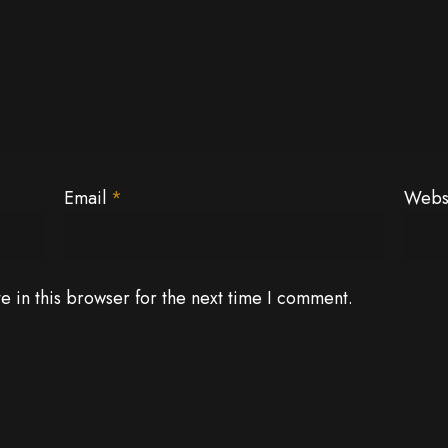
Email
*
Webs
 in this browser for the next time I comment.