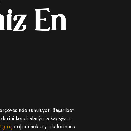
niz En
 çerçevesinde sunuluyor. Başarıbet
iklerini kendi alanýnda kapsýyor.
 giriş
eriþim noktasý platformuna