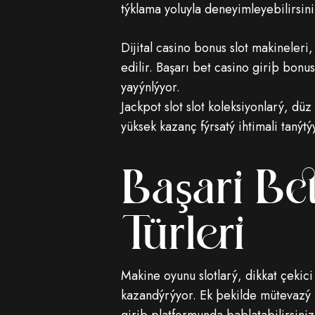
týklama yoluyla deneyimleyebilirsini
Dijital casino bonus slot makineleri,
edilir. Başarı bet casino giriþ bonus
yayýnlýyor.
Jackpot slot slot koleksiyonlarý, 
yüksek kazanç fýrsatý ihtimali tanýt
Başarı Bet
Türleri
Makine oyunu slotlarý, dikkat çekic
kazandýrýyor. Ek þekilde mütevazý 