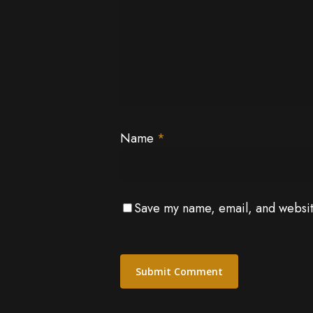
Name
*
Save my name, email, and website