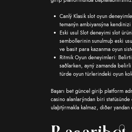
giriþ platformunda baþlatabilirsiniz
Canlý Klasik slot oyun deneyimle
temanýn ambiyansýna kendinizi b
Eski usul Slot deneyimi slot ürü
sembollerinin sunulmuþ eski usu
ve basit para kazanma oyun siste
Ritmik Oyun deneyimleri: Belirt
saðlarken, ayný zamanda belirli
türde oyun türlerindeki oyun ko
Başarı bet güncel giriþ platform ad
casino alanlarýndan biri statüsünde 
ulaþtýrmakla kalmaz, diðer yandan 