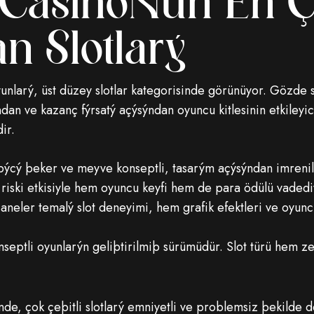
 Casinonun En 
n Slotlarý
nlarý, üst düzey slotlar kategorisinde görünüyor. Gözde s
an ve kazanç fýrsatý açýsýndan oyuncu kitlesinin etkileyici
ir.
ýcý þeker ve meyve konseptli, tasarým açýsýndan imrenil
 riski etkisiyle hem oyuncu keyfi hem de para ödülü vadedi
saneler temalý slot deneyimi, hem grafik efektleri ve oyun
eptli oyunlarýn geliþtirilmiþ sürümüdür. Slot türü hem ze
nde, çok çeþitli slotlarý emniyetli ve problemsiz þekilde 