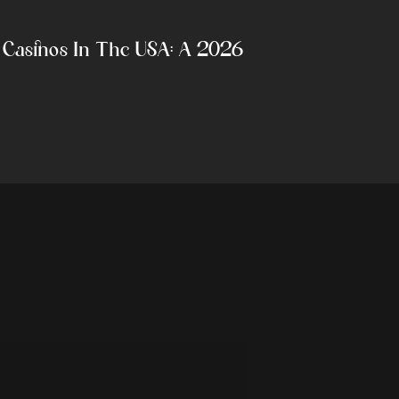
 Casinos In The USA: A 2026