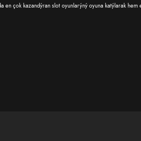
 da en çok kazandýran slot oyunlarýný oyuna katýlarak hem