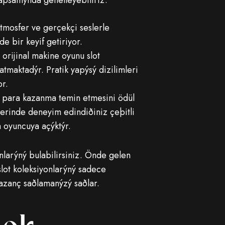
 kapsamýnda genelleyebiliriz.
atmosfer ve gerçekçi seslerle
e bir keyif getiriyor.
 orijinal makine oyunu slot
tmaktadýr. Pratik yapýsý dizilimleri
or.
n para kazanma temin etmesini ödül
lerinde deneyim edindiðiniz çeþitli
a oyuncuya açýktýr.
nlarýný bulabilirsiniz. Önde gelen
slot koleksiyonlarýný sadece
azanç saðlamanýzý saðlar.