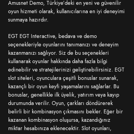
Amusnet Demo, Türkiye’deki en yeni ve güvenilir
oyun hizmeti olarak, kullanıcılarına en iyi deneyimi
sunmaya hazırdır.
EGT EGT Interactive, bedava ve demo
seçenekleriyle oyunlarını tanımanızı ve deneyim
kazanmanızı sağlıyor. Siz de bu seçenekleri
kullanarak oyunlar hakkında daha fazla bilgi
edinebilir ve stratejilerinizi geliştirebilirsiniz. EGT
slot siteleri, oyunculara çeşitli bonuslar sunarak,
kazançlı bir oyun keyfi yaşamalarını sağlarlar. Bu
bonuslar, genellikle ilk üyelik, yatırım veya kayıp
durumunda verilir. Oyun, çarkları döndürerek
belirli bir kombinasyon çıkmasını bekler. Eğer bir
kazanan kombinasyon oluşursa, kazandığınız
miktar hesabınıza eklenecektir. Slot oyunları,