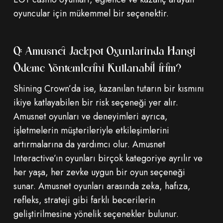
oyuncular için mükemmel bir seçenektir.
Q: Amusnet Jackpot Oyunlarında Hangi
Ödeme Yöntemlerini Kullanabilirim?
Shining Crown’da ise, kazanılan tutarın bir kısmını
ikiye katlayabilen bir risk seçeneği yer alır.
Amusnet oyunları ve deneyimleri ayrıca,
işletmelerin müşterileriyle etkileşimlerini
artırmalarına da yardımcı olur. Amusnet
Interactive’ın oyunları birçok kategoriye ayrılır ve
her yaşa, her zevke uygun bir oyun seçeneği
sunar. Amusnet oyunları arasında zeka, hafıza,
refleks, strateji gibi farklı becerilerin
geliştirilmesine yönelik seçenekler bulunur.