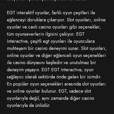
EGT interaktif oyunlar, farklı oyun çeşitleri ile
eğlenceyi doruklara çıkarıyor. Slot oyunları, online
oyunlar ve canlı casino oyunları gibi seçenekler,
tüm oyunseverlerin ilgisini çekiyor. EGT
Interactive, çeşitli egt oyunları ile oyunculara
muhteşem bir casino deneyimi sunar. Slot oyunları,
online oyunlar ve diğer eğlenceli oyun seçenekleri
ile casino dünyasını keşfedin ve unutulmaz bir
deneyim yaşayın. EGT EGT Interactive, oyun
sağlayıcı olarak sektörde önde gelen bir isimdir.
En popüler oyun seçenekleri arasında slot oyunları
ve online oyunlar bulunur. EGT, sadece slot
oyunlarıyla değil, aynı zamanda diğer casino
oyunlarıyla da ünlüdür.