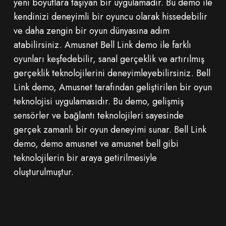
yeni boyutlara taşıyan bir uygulamadır. Bu demo ile
kendinizi deneyimli bir oyuncu olarak hissedebilir
ve daha zengin bir oyun dünyasına adım
atabilirsiniz. Amusnet Bell Link demo ile farklı
oyunları keşfedebilir, sanal gerçeklik ve artırılmış
gerçeklik teknolojilerini deneyimleyebilirsiniz. Bell
Link demo, Amusnet tarafından geliştirilen bir oyun
teknolojisi uygulamasıdır. Bu demo, gelişmiş
sensörler ve bağlantı teknolojileri sayesinde
gerçek zamanlı bir oyun deneyimi sunar. Bell Link
demo, demo amusnet ve amusnet bell gibi
teknolojilerin bir araya getirilmesiyle
oluşturulmuştur.