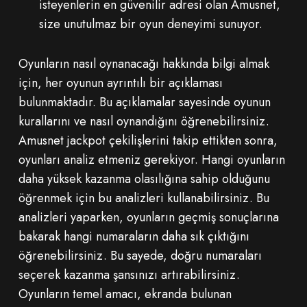
isteyenlerin en güvenilir adresi olan Amusnet,
size unutulmaz bir oyun deneyimi sunuyor.
Oyunların nasıl oynanacağı hakkında bilgi almak
için, her oyunun ayrıntılı bir açıklaması
bulunmaktadır. Bu açıklamalar sayesinde oyunun
kurallarını ve nasıl oynandığını öğrenebilirsiniz.
Amusnet jackpot çekilişlerini takip ettikten sonra,
oyunları analiz etmeniz gerekiyor. Hangi oyunların
daha yüksek kazanma olasılığına sahip olduğunu
öğrenmek için bu analizleri kullanabilirsiniz. Bu
analizleri yaparken, oyunların geçmiş sonuçlarına
bakarak hangi numaraların daha sık çıktığını
öğrenebilirsiniz. Bu sayede, doğru numaraları
seçerek kazanma şansınızı artırabilirsiniz.
Oyunların temel amacı, ekranda bulunan