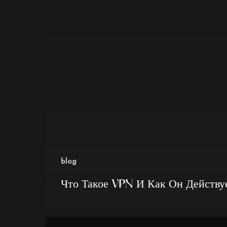
blog
Что Такое VPN И Как Он Действу