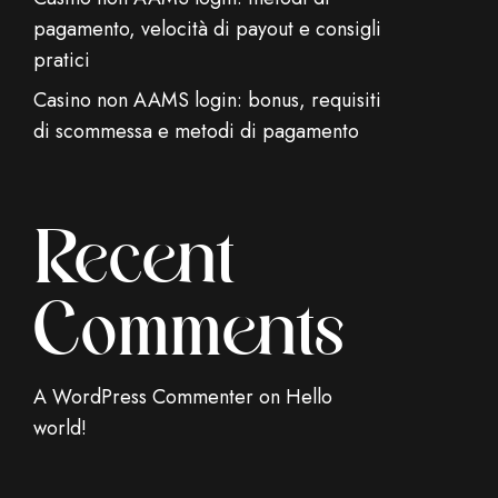
pagamento, velocità di payout e consigli
pratici
Casino non AAMS login: bonus, requisiti
di scommessa e metodi di pagamento
Recent
Comments
A WordPress Commenter
on
Hello
world!