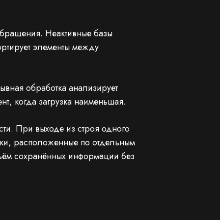
бращения. Неактивные базы
ортирует элементы между
ывная обработка анализирует
т, когда загрузка наименьшая.
ти. При выходе из строя одного
уски, расположенные по отдельным
бъём сохранённых информации без