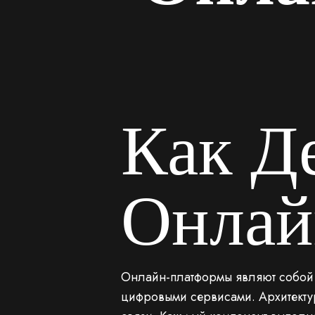
Как Д
Онлай
Онлайн-платформы являют собой 
цифровыми сервисами. Архитектур