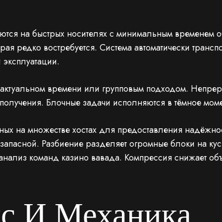
тся на быстрых носителях с минимальным временем о
ая редко востребуется. Система автоматически трансп
 эксплуатации.
 актуальном времени или групповым подходом. Непрер
олучения. Блочные задачи исполняются в тёмное момен
ых на множестве хостах для предоставления надёжнос
 запасной. Разбиение разделяет огромные блоки на к
т анализ команд казино вавада. Компрессия снижает о
с И Механика