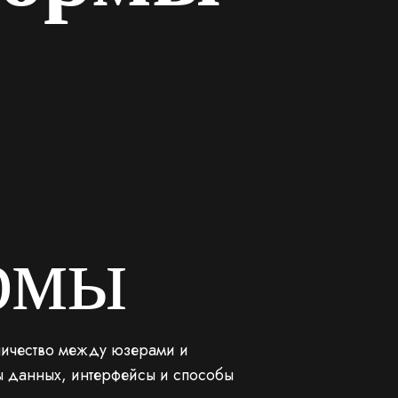
рмы
ничество между юзерами и
ы данных, интерфейсы и способы