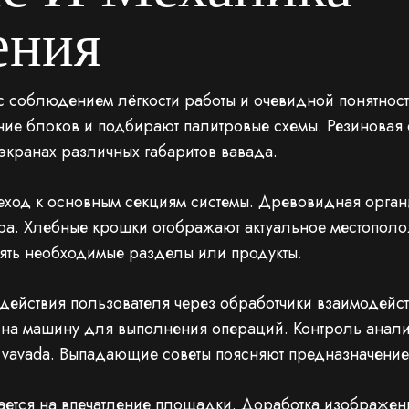
ения
с соблюдением лёгкости работы и очевидной понятност
ие блоков и подбирают палитровые схемы. Резиновая с
экранах различных габаритов вавада.
реход к основным секциям системы. Древовидная орга
ра. Хлебные крошки отображают актуальное местополо
лять необходимые разделы или продукты.
 действия пользователя через обработчики взаимодейс
 на машину для выполнения операций. Контроль анали
 vavada. Выпадающие советы поясняют предназначение 
вается на впечатление площадки. Доработка изображен