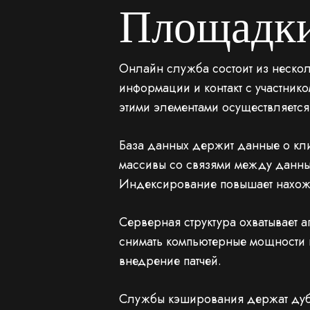
Площадк
Онлайн служба состоит из неско
информации и контакт с участник
этими элементами осуществляется
База данных держит данные о кли
массивы со связями между данны
Индексирование повышает нахож
Серверная структура охватывает 
снимать компьютерные мощности п
внедрение патчей.
Службы кэширования держат дуб