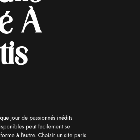
né À
tis
aque jour de passionnés inédits
disponibles peut facilement se
forme à l’autre. Choisir un site paris