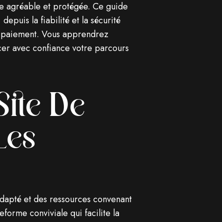
ce agréable et protégée. Ce guide
epuis la fiabilité et la sécurité
 de paiement. Vous apprendrez
er avec confiance votre parcours
Site De
Les
adapté et des ressources convenant
forme conviviale qui facilite la