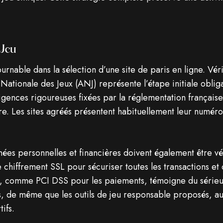
 Jeu
urnable dans la sélection d’une site de paris en ligne. Vérif
 Nationale des Jeux (ANJ) représente l’étape initiale oblig
xigences rigoureuses fixées par la réglementation français
re. Les sites agréés présentent habituellement leur numér
es personnelles et financières doivent également être vé
e chiffrement SSL pour sécuriser toutes les transactions 
es, comme PCI DSS pour les paiements, témoigne du sérieux
les, de même que les outils de jeu responsable proposés, a
ifs.