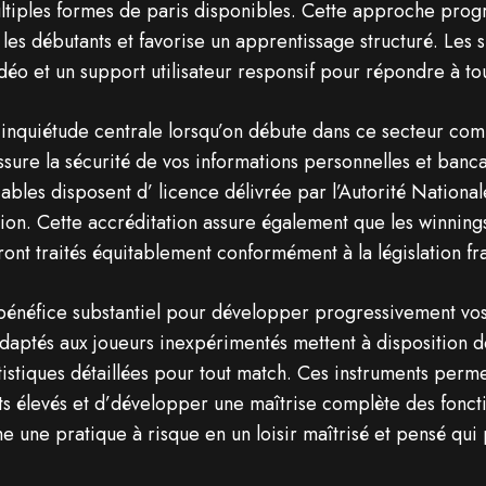
tiples formes de paris disponibles. Cette approche prog
es débutants et favorise un apprentissage structuré. Les s
vidéo et un support utilisateur responsif pour répondre à 
e inquiétude centrale lorsqu’on débute dans ce secteur com
assure la sécurité de vos informations personnelles et ban
iables disposent d’ licence délivrée par l’Autorité National
ion. Cette accréditation assure également que les winnings
seront traités équitablement conformément à la législation f
bénéfice substantiel pour développer progressivement vos 
 adaptés aux joueurs inexpérimentés mettent à disposition
statistiques détaillées pour tout match. Ces instruments per
ts élevés et d’développer une maîtrise complète des fonc
 une pratique à risque en un loisir maîtrisé et pensé qui 