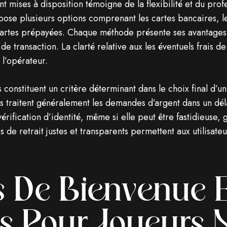
 mises à disposition témoigne de la flexibilité et du pro
pose plusieurs options comprenant les cartes bancaires, le
 cartes prépayées. Chaque méthode présente ses avantages
 de transaction. La clarté relative aux les éventuels frais d
 l’opérateur.
constituent un critère déterminant dans le choix final d’un 
s traitent généralement les demandes d’argent dans un dél
ification d’identité, même si elle peut être fastidieuse, g
s de retrait justes et transparents permettent aux utilisate
 De Bienvenue E
s Pour Joueurs 