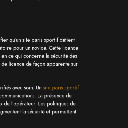
ier qu’un site paris sportif détient
atoire pour un novice. Cette licence
e en ce qui concerne la sécurité des
o de licence de façon apparente sur
rifiés avec soin. Un
site paris sportif
et communications. La présence de
 de l’opérateur. Les politiques de
ugmentent la sécurité et permettent