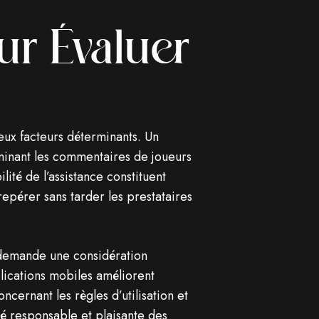
ur Évaluer
ux facteurs déterminants. Un
xaminant les commentaires de joueurs
lité de l’assistance constituent
repérer sans tarder les prestataires
f demande une considération
plications mobiles améliorent
ncernant les règles d’utilisation et
té responsable et plaisante des