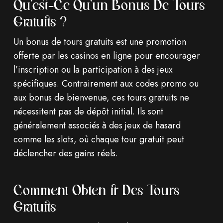
Qu’est-Ce Qu’un Bonus De Tours
Gratuits ?
Un bonus de tours gratuits est une promotion
offerte par les casinos en ligne pour encourager
l’inscription ou la participation à des jeux
spécifiques. Contrairement aux codes promo ou
aux bonus de bienvenue, ces tours gratuits ne
nécessitent pas de dépôt initial. Ils sont
généralement associés à des jeux de hasard
comme les slots, où chaque tour gratuit peut
déclencher des gains réels.
Comment Obtenir Des Tours
Gratuits