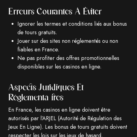
Erreurs Courantes À Éviter
Ignorer les termes et conditions liés aux bonus
de tours gratuits.
Jouer sur des sites non réglementés ou non
fiables en France.
Ne pas profiter des offres promotionnelles
disponibles sur les casinos en ligne.
Aspects Juridiques Et
Réglementaires
En France, les casinos en ligne doivent être
autorisés par l’ARJEL (Autorité de Régulation des
Jeux En Ligne). Les bonus de tours gratuits doivent
respecter les lois sur les jeux de hasard,