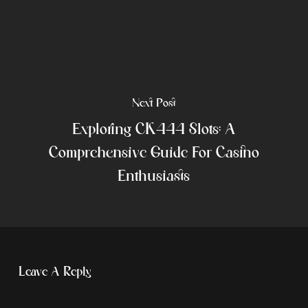
Next Post
Exploring CK444 Slots: A
Comprehensive Guide For Casino
Enthusiasts
Leave A Reply