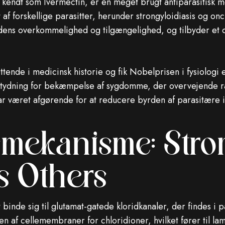
kendt som Ivermectin, er en meget brugt antiparasitisk me
 af forskellige parasitter, herunder strongyloidiasis og o
dens overkommelighed og tilgængelighed, og tilbyder et omk
ttende i medicinsk historie og fik Nobelprisen i fysiologi
etydning for bekæmpelse af sygdomme, der overvejende 
r været afgørende for at reducere byrden af ​​parasitære i
mekanisme: Stro
s Others
inde sig til glutamat-gatede kloridkanaler, der findes i p
 af ​​cellemembraner for chloridioner, hvilket fører til l