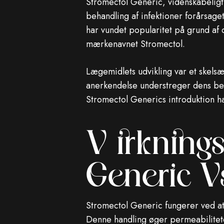
Stromectol Generic, videnskabeligt 
behandling af infektioner forårsaget
har vundet popularitet på grund af 
mærkenavnet Stromectol.
Lægemidlets udvikling var et skelsæ
anerkendelse understreger dens b
Stromectol Generics introduktion ha
Virknings
Generic V
Stromectol Generic fungerer ved at b
Denne handling øger permeabiliteten