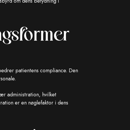
esbyrd om dens betydning i
gsformer
rbedrer patientens compliance. Den
rsonale.
r administration, hvilket
ation er en nøglefaktor i dens