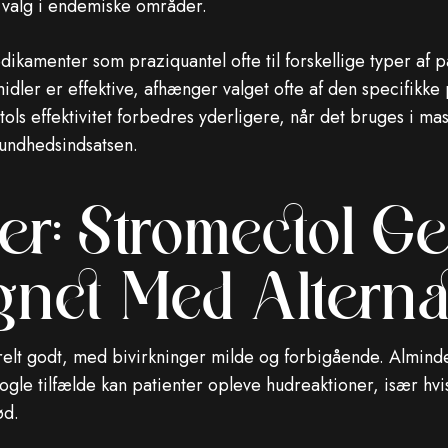
t valg i endemiske områder.
kamenter som praziquantel ofte til forskellige typer af p
ler er effektive, afhænger valget ofte af den specifikke p
tols effektivitet forbedres yderligere, når det bruges i 
esundhedsindsatsen.
er: Stromectol G
net Med Alterna
elt godt, med bivirkninger milde og forbigående. Alminde
gle tilfælde kan patienter opleve hudreaktioner, især hvis
ød.