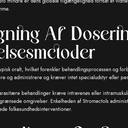
sto mindre er dens globale tilgængelighed fortsat et vidn
omme.
ning Af Doserin
elsesmetoder
ypisk oralt, hvilket forenkler behandlingsprocessen og fo
ere og administrere og kræver intet specialudstyr eller pe
arasitære behandlinger kræve intravenøs eller intramuskulæ
rænsede omgivelser. Enkelheden af ​​Stromectols administr
lede folkesundhedsinterventioner.