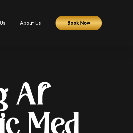
 Us
About Us
Book Now
g Af
ic Med