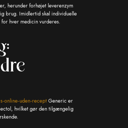
er, herunder forhøjet leverenzym
 brug. Imidlertid skal individuelle
n for hver medicin vurderes.
g:
ndre
is-online-uden-recept
Generic er
ectol, hvilket gør den tilgængelig
erskende.