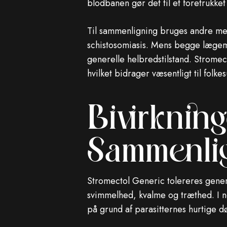
blodbanen gør det til et foretrukke
Til sammenligning bruges andre medi
schistosomiasis. Mens begge lægemid
generelle helbredstilstand. Stromec
hvilket bidrager væsentligt til folk
Bivirkning
Sammenlig
Stromectol Generic tolereres gener
svimmelhed, kvalme og træthed. I no
på grund af parasitternes hurtige d