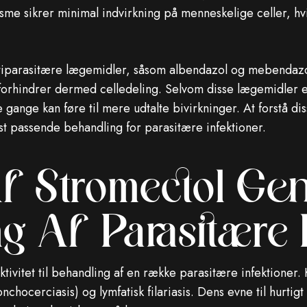
me sikrer minimal indvirkning på menneskelige celler, hvil
antiparasitære lægemidler, såsom albendazol og mebenda
 forhindrer dermed celledeling. Selvom disse lægemidler e
e gange kan føre til mere udtalte bivirkninger. At forstå di
st passende behandling for parasitære infektioner.
f ​​Stromectol Gen
g Af Parasitære I
tivitet til behandling af en række parasitære infektioner. K
nchocerciasis) og lymfatisk filariasis. Dens evne til hurtigt