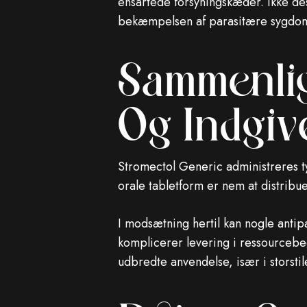
ensartede forsyningskæder. Ikke de
bekæmpelsen af ​​parasitære sygd
Sammenlig
Og Indgiv
Stromectol Generic administreres t
orale tabletform er nem at distribu
I modsætning hertil kan nogle antip
komplicerer levering i ressourcebeg
udbredte anvendelse, især i storsti