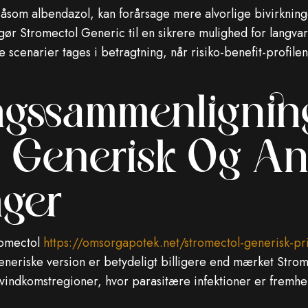
åsom albendazol, kan forårsage mere alvorlige bivirkning
r Stromectol Generic til en sikrere mulighed for langvarig
ke scenarier tages i betragtning, når risiko-benefit-profile
gssammenlignin
l Generisk Og A
ger
romectol
https://omsorgapotek.net/stromectol-generisk-pr
eneriske version er betydeligt billigere end mærket Strom
avindkomstregioner, hvor parasitære infektioner er fremh