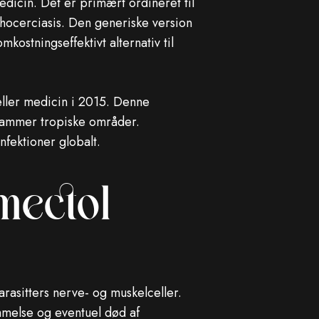
dicin. Det er primært ordineret til
nchocerciasis. Den generiske version
ostningseffektivt alternativ til
 eller medicin i 2015. Denne
rammer tropiske områder.
nfektioner globalt.
mectol
arasitters nerve- og muskelceller.
ammelse og eventuel død af