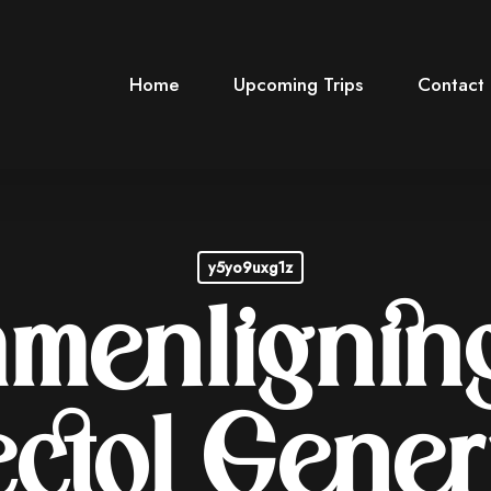
Home
Upcoming Trips
Contact
y5yo9uxg1z
menlignin
ectol Gener