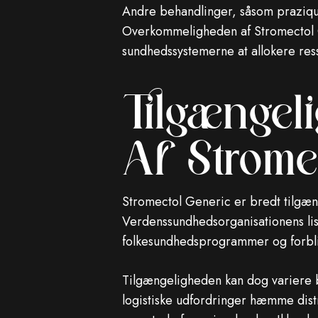
Andre behandlinger, såsom praziqua
Overkommeligheden af ​​Stromectol G
sundhedssystemerne at allokere ress
Tilgængel
Af Strome
Stromectol Generic er bredt tilgæng
Verdenssundhedsorganisationens list
folkesundhedsprogrammer og forbliv
Tilgængeligheden kan dog variere b
logistiske udfordringer hæmme distri