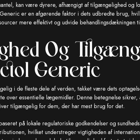
ntel, kan være dyrere, afhængigt af tilgængelighed og lo
eneric er en afgørende faktor i dets udbredte brug, hvilk
ourcer mere effektivt og udvide behandlingsdækningen til 
ighed Og Tilgæng
ctol Generic
elig i de fleste dele af verden, takket være dets optagel
e over essentielle lægemidler. Denne betegnelse sikrer, a
er tilgængelig for dem, der har mest brug for det.
aseret på lokale regulatoriske godkendelser og sundhedsin
butionen, hvilket understreger vigtigheden af ​​internation