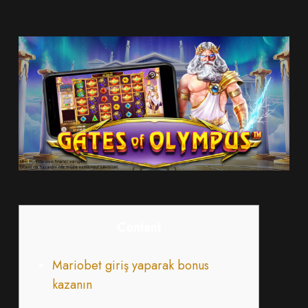
Content
Mariobet giriş yaparak bonus
kazanın