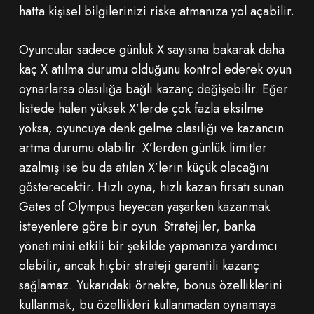
hatta kişisel bilgilerinizi riske atmanıza yol açabilir.
Oyuncular sadece günlük X sayısına bakarak daha
kaç X atılma durumu olduğunu kontrol ederek oyun
oynarlarsa olasılığa bağlı kazanç değişebilir. Eğer
listede halen yüksek X’lerde çok fazla eksilme
yoksa, oyuncuya denk gelme olasılığı ve kazancın
artma durumu olabilir. X’lerden günlük limitler
azalmış ise bu da atılan X’lerin küçük olacağını
gösterecektir. Hızlı oyna, hızlı kazan fırsatı sunan
Gates of Olympus heyecan yaşarken kazanmak
isteyenlere göre bir oyun. Stratejiler, banka
yönetimini etkili bir şekilde yapmanıza yardımcı
olabilir, ancak hiçbir strateji garantili kazanç
sağlamaz. Yukarıdaki örnekte, bonus özelliklerini
kullanmak, bu özellikleri kullanmadan oynamaya