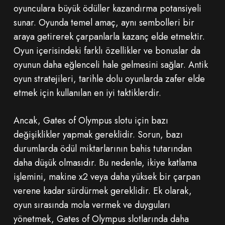
oyunculara büyük ödüller kazandırma potansiyeli
sunar. Oyunda temel amaç, aynı sembolleri bir
araya getirerek çarpanlarla kazanç elde etmektir.
Oyun içerisindeki farklı özellikler ve bonuslar da
oyunun daha eğlenceli hale gelmesini sağlar. Antik
oyun stratejileri, tarihle dolu oyunlarda zafer elde
etmek için kullanılan en iyi taktiklerdir.
Ancak, Gates of Olympus slotu için bazı
değişiklikler yapmak gereklidir. Sorun, bazı
durumlarda ödül miktarlarının bahis tutarından
daha düşük olmasıdır. Bu nedenle, ikiye katlama
işlemini, makine x2 veya daha yüksek bir çarpan
verene kadar sürdürmek gereklidir. Ek olarak,
oyun sırasında mola vermek ve duyguları
yönetmek, Gates of Olympus slotlarında daha