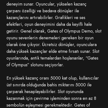
deneyim sunar. Oyuncular, yükselen kazanç
çarpanı özelliği ve bedava dönüşler ile
kazançlarını artırabilirler. Grafikleri ve ses
efektleri, oyun deneyimini daha da keyifli hale
getirir. Genel olarak, Gates of Olympus Demo, slot
oyunu sevenlerin denemeleri gereken bir oyun
olarak öne çıkıyor. Ücretsiz dönüşler, oyunculara
daha yüksek kazançlar elde etme fırsatı sunar. Slot
oyunlarında, antik temalardan hoşlananlar, “Gates
of Olympus” slotunu seçiyorlar.
En yüksek kazanç oranı 5000 kat olup, kullanıcılar
üst sınırda olduğunda bahis miktarını 5000 ile
çarparak hesaplayabilirler. Slot oyununda
kazanmak için çevirme işleminden sonra en az 8
sembolün eşleşmesi gerekmektedir. Gates of