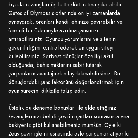
kıyasla kazançları üç hatta dört katına çıkarabilir.
Gates of Olympus slotlarında en iyi zamanlarda
oynayarak, oranları kendi lehinize çevirebilir ve
önemli bir ödemeyle ayrılma şansınızı
artırabilirsiniz. Oyuncu yorumlarını ve sitenin
güvenilirliğini kontrol ederek en uygun siteyi
bulabilirsiniz. Serbest dönüşler özelliği aktif
olduğunda, bahis miktarını sabit tutarak
çarpanların avantajından faydalanabilirsiniz. Bu
dönüşlerdeki şans faktörünü değerlendirmek için
oyun sürecini dikkatle takip edin.
Üstelik bu deneme bonusları ile elde ettiğiniz
kazançlarınızı belirli çevrim şartları sonrasında ana
bakiyeniz gibi kullanabilmeniz mümkün. Öyle ki
Zeus çevir işlemi esnasında öyle çarpanlar atıyor ki