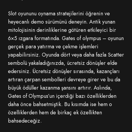
Slot oyununu oynama stratejilerini öğrenin ve
heyecanlı demo sürümünü deneyin. Antik yunan
mitolojisinin derinliklerine götüren etkileyici bir
6×5 ızgara formatında. Gates of olympus – oyunun
gerçek para yatırma ve çekme işlemleri
yapabilirsiniz. Oyunda dört veya daha fazla Scatter
sembolü yakaladığınızda, ücretsiz dönüşler elde
edersiniz. Ücretsiz dönüşler sırasında, kazançları
artıran çarpan sembolleri devreye girer ve bu da
büyük ödüller kazanma şansını artırır. Aslında,
Gates of Olympus’un içerdiği bazı özelliklerden
daha önce bahsetmiştik. Bu kısımda ise hem o
özelliklerden hem de birkaç ek özellikten
bahsedeceğiz.