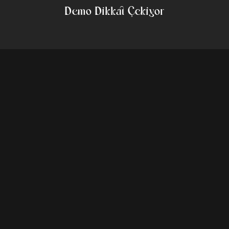
Demo Dikkat Çekiyor