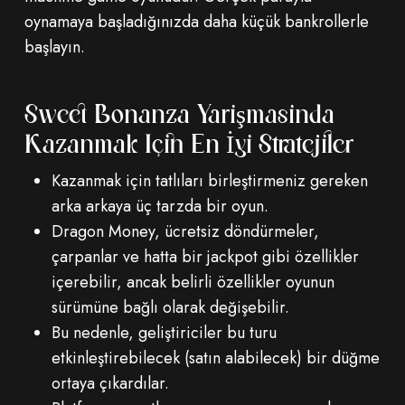
oynamaya başladığınızda daha küçük bankrollerle
başlayın.
Sweet Bonanza Yarışmasında
Kazanmak Için En İyi Stratejiler
Kazanmak için tatlıları birleştirmeniz gereken
arka arkaya üç tarzda bir oyun.
Dragon Money, ücretsiz döndürmeler,
çarpanlar ve hatta bir jackpot gibi özellikler
içerebilir, ancak belirli özellikler oyunun
sürümüne bağlı olarak değişebilir.
Bu nedenle, geliştiriciler bu turu
etkinleştirebilecek (satın alabilecek) bir düğme
ortaya çıkardılar.