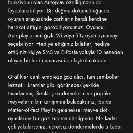
fonksiyonu olan Autoplay özelliğinden de
faydalanabiliyor. Bir düğme dokunulduğunda,
oyunun arayüzünde çarkların kendi kendine
hareket ettiğini görebiliyorsunuz. Oyuncu,
Autoplay aracılığıyla 25 veya fifty oyun oynamayı
seçebiliyor. Hediye ettiğiniz biletler, hediye
ettiğiniz kişiye SMS ve E-Posta yoluyla 10 haneden
oluşan bir kod numarası ile ulaştırılmaktadır.
Grafikler canlı empieza göz alıcı, tüm semboller
lezzetli ikramlar gibi görünecek şekilde
tasarlanmış. Renkli şekerlemelerin ve popüler
meyvelerin bir karışımını bulacaksınız, bu da
Matter-of-fact Play’in geleneksel meyve slot
oyunlarına bir göz kırpma niteliğinde. Ne kadar
çok yakalarsanız, ücretsiz döndürmelerde u kadar