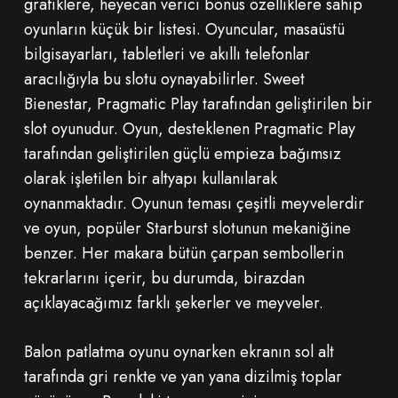
grafiklere, heyecan verici bonus özelliklere sahip
oyunların küçük bir listesi. Oyuncular, masaüstü
bilgisayarları, tabletleri ve akıllı telefonlar
aracılığıyla bu slotu oynayabilirler. Sweet
Bienestar, Pragmatic Play tarafından geliştirilen bir
slot oyunudur. Oyun, desteklenen Pragmatic Play
tarafından geliştirilen güçlü empieza bağımsız
olarak işletilen bir altyapı kullanılarak
oynanmaktadır. Oyunun teması çeşitli meyvelerdir
ve oyun, popüler Starburst slotunun mekaniğine
benzer. Her makara bütün çarpan sembollerin
tekrarlarını içerir, bu durumda, birazdan
açıklayacağımız farklı şekerler ve meyveler.
Balon patlatma oyunu oynarken ekranın sol alt
tarafında gri renkte ve yan yana dizilmiş toplar