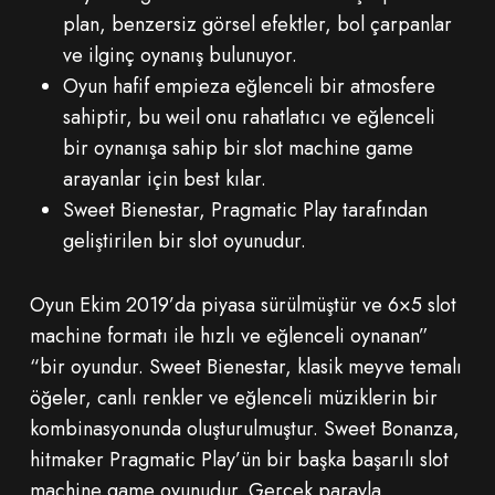
plan, benzersiz görsel efektler, bol çarpanlar
ve ilginç oynanış bulunuyor.
Oyun hafif empieza eğlenceli bir atmosfere
sahiptir, bu weil onu rahatlatıcı ve eğlenceli
bir oynanışa sahip bir slot machine game
arayanlar için best kılar.
Sweet Bienestar, Pragmatic Play tarafından
geliştirilen bir slot oyunudur.
Oyun Ekim 2019’da piyasa sürülmüştür ve 6×5 slot
machine formatı ile hızlı ve eğlenceli oynanan”
“bir oyundur. Sweet Bienestar, klasik meyve temalı
öğeler, canlı renkler ve eğlenceli müziklerin bir
kombinasyonunda oluşturulmuştur. Sweet Bonanza,
hitmaker Pragmatic Play’ün bir başka başarılı slot
machine game oyunudur. Gerçek parayla