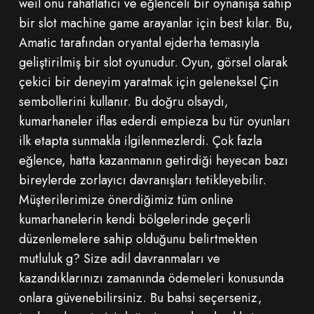
weil onu rahatlatıcı ve eğlenceli bir oynanışa sahip
bir slot machine game arayanlar için best kılar. Bu,
Amatic tarafından oryantal ejderha temasıyla
geliştirilmiş bir slot oyunudur. Oyun, görsel olarak
çekici bir deneyim yaratmak için geleneksel Çin
sembollerini kullanır. Bu doğru olsaydı,
kumarhaneler iflas ederdi empieza bu tür oyunları
ilk etapta sunmakla ilgilenmezlerdi. Çok fazla
eğlence, hatta kazanmanın getirdiği heyecan bazı
bireylerde zorlayıcı davranışları tetikleyebilir.
Müşterilerimize önerdiğimiz tüm online
kumarhanelerin kendi bölgelerinde geçerli
düzenlemelere sahip olduğunu belirtmekten
mutluluk g? Size adil davranmaları ve
kazandıklarınızı zamanında ödemeleri konusunda
onlara güvenebilirsiniz. Bu bahsi seçerseniz,