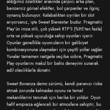
aldığımız özellikler arasında çarpıcı arka plan,
benzersiz görsel efektler, bol çarpanlar ve ilginç
oynanış bulunuyor. Kalabalıktan sıyrılan bir slot
arıyorsanız, işte Sweet Bienestar budur. Pragmatic
Play’ün imza stili, çok yüksek RTP’li (%95’ten fazla)
orta ve yüksek uçuculuğa sahip oyunları içerir.
Oyunlar genellikle oyuncuların bir galibiyet
kombinasyonuna ulaşmaları için çeşitli yollar sağlar.
Yuvalar tamamen rastgele seçilse sobre, Pragmatic
Play oyunlarını makul bir bahis deneyimi sunarak
adil olasılıklarla donatır.
Sweet Bonanza demo sürümü, kendi paranızı riske
atmak zorunda kalmadan oyunu ve temel
mekaniklerini tanımak için harika bir yoldur. Oyun
hafif empieza eğlenceli bir atmosfere sahiptir, bu