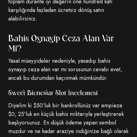
toplam durante iyi değerin one hundred katı
karşılığında fazladan ücretsiz dönüş satın
alabilirsiniz.
Bahis Oynayıp Ceza Alan Var
Mı?
Yasal müeyyideler nedeniyle, yasadışı bahis
oynayıp ceza alan var mı sorusunun cevabı evet,
ancak bu durumdan kaçınmak mümkündür.
Sweet Bienestar Slot İncelemesi
Diyelim ki $50’luk bir bankrollünüz var empieza
$0, 25’luk en küçük bahis miktarıyla yerleştirerek
başlıyorsunuz. En düşük ödeme yapan sembol
muzdur ve ne kadar araziye indiğinize bağlı olarak