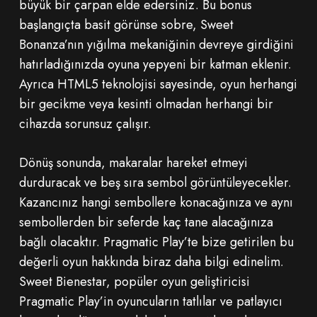
büyük bir çarpan elde edersiniz. Bu bonus
başlangıçta basit görünse sobre, Sweet
Bonanza’nın yığılma mekaniğinin devreye girdiğini
hatırladığınızda oyuna yepyeni bir katman eklenir.
Ayrıca HTML5 teknolojisi sayesinde, oyun herhangi
bir gecikme veya kesinti olmadan herhangi bir
cihazda sorunsuz çalışır.
Dönüş sonunda, makaralar hareket etmeyi
durduracak ve beş sıra sembol görüntüleyecekler.
Kazancınız hangi sembollere konacağınıza ve aynı
sembollerden bir seferde kaç tane alacağınıza
bağlı olacaktır. Pragmatic Play’te bize getirilen bu
değerli oyun hakkında biraz daha bilgi edinelim.
Sweet Bienestar, popüler oyun geliştiricisi
Pragmatic Play’in oyuncuların tatlılar ve patlayıcı