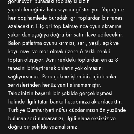
görünüyor. Buradaki top sayısı sizin
yapabileceğiniz hata sayısını gösteriyor. Yaptığınız
her boş hamlede buradaki gri toplardan bir tanesi
azalacaktır. Hiç gri top kalmayınca oyun ekranına
yukarıdan aşağıya doğru bir satır ilave edilecektir.
Balon patlatma oyunu kırmızı, sarı, yeşil, açık ve
koyu mavi ve mor olmak üzere 6 farklı renkli
toptan oluşuyor. Aynı renkteki toplardan en az 3
tanesini birleştirerek onların yok olmasını
sağlıyorsunuz. Para çekme işleminiz için banka
servislerinden henüz yanıt alınamamıştır.
Talebinizin başarılı bir şekilde gerçekleşmesi
halinde ilgili tutar banka hesabınıza aktarılacaktır.
Türkiye Cumhuriyeti nüfus cüzdanınızın ön yüzünde
bulunan seri numaranızı, ilgili alana eksiksiz ve
doğru bir şekilde yazmalısınız.