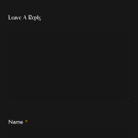
Leave A Reply
Name
*