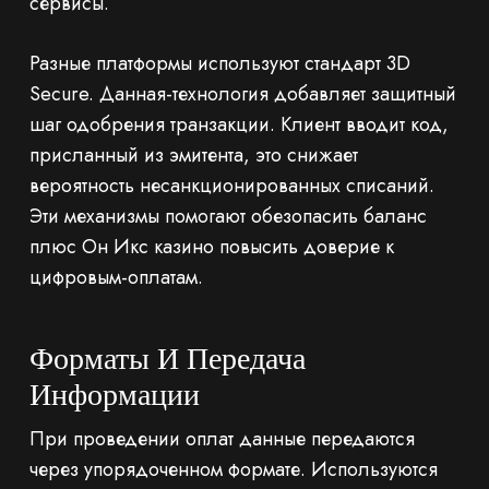
сервисы.
Разные платформы используют стандарт 3D
Secure. Данная-технология добавляет защитный
шаг одобрения транзакции. Клиент вводит код,
присланный из эмитента, это снижает
вероятность несанкционированных списаний.
Эти механизмы помогают обезопасить баланс
плюс Он Икс казино повысить доверие к
цифровым-оплатам.
Форматы И Передача
Информации
При проведении оплат данные передаются
через упорядоченном формате. Используются