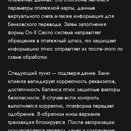
параметры платежной-карты, данные
виртуального счета а-также информация для
банковского перевода. Затем заполнения
формы On-X Casino система направляет
обращение в платежный шлюз, что защищает
информацию плюс отправляет их после-этого по
схеме обработки.
Следующий пункт — подтверждение. Банк-
клиента валидирует корректность реквизитов,
достаточность баланса плюс защитные факторы
безопасности. В-случае-если контроль
выполняется корректно, платформа передает
одобрение. В-обратном ином варианте
транзакция блокируется. После авторизации
осуществляется перевод денег и сохранение