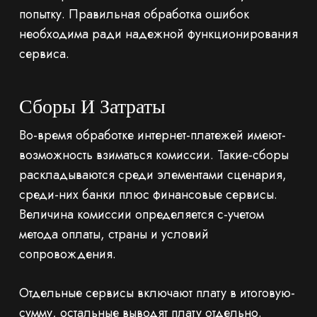
попытку. Правильная обработка ошибок
необходима ради надежной функционирования
сервиса.
Сборы И Затраты
Во-время обработке интернет-платежей имеют-
возможность взиматься комиссии. Такие-сборы
раскладываются среди элементами сценария,
среди-них банки плюс финансовые сервисы.
Величина комиссии определяется с-учетом
метода оплаты, страны и условий
сопровождения.
Отдельные сервисы включают плату в итоговую-
сумму, остальные выводят плату отдельно.