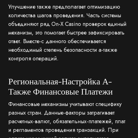
Улучшение также предполагает оптимизацию
количества шагов проведения. Часть системы
объединяют ряд On-X Casino проверок единый
механизм, это помогает быстрее зафиксировать
ответ. Вместе-с данного обеспечивается
необходимый степень безопасности а-также
контроля операций.
Региональная-Настройка А-
Также Финансовые Платежи
Финансовые механизмы учитывают специфику
разных стран. Данные-факторы затрагивает
расчетных-валют, обязательных-платежей, плат
и регламентов проведения транзакций. При