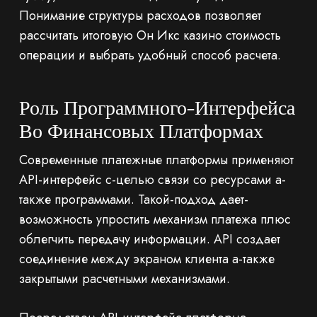
Понимание структуры расходов позволяет
рассчитать итоговую Он Икс казино стоимость
операции и выбрать удобный способ расчета.
Роль Программного-Интерфейса
Во Финансовых Платформах
Современные платежные платформы применяют
API-интерфейс с-целью связи со ресурсами а-
также программами. Такой-подход дает-
возможность упростить механизм платежа плюс
облегчить передачу информации. API создает
соединение между экраном клиента а-также
закрытыми расчетными механизмами.