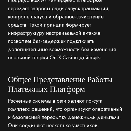
Посредством API-интерфейс платформа
передает запросы ради запуск транзакции,
контроль статуса и обратное-зачисление
средств. Такой принцип формирует
инфраструктуру настраиваемой а-также
позволяет без-задержек подключать
дополнительные возможности без изменения
основной логики On-X Casino действия.
Общее Представление Работы
Платежных Платформ
Расчетные системы в сети являют по-сути
комплекс решений, что организуют оперативный
и безопасный пересылку денежными деньгами.
Они соединяют несколько участников,