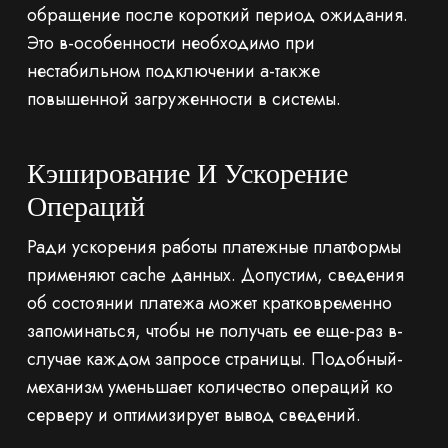
обращение после короткий период ожидания.
Это в-особенности необходимо при
нестабильном подключении а-также
повышенной загруженности в системы.
Кэширование И Ускорение
Операций
Ради ускорения работы платежные платформы
применяют cache данных. Допустим, сведения
об состоянии платежа может кратковременно
запоминаться, чтобы не получать ее еще-раз в-
случае каждом запросе страницы. Подобный-
механизм уменьшает количество операций ко
серверу и оптимизирует вывод сведений.