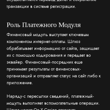
транзакции в системе регистрации.
Роль Платежного Модуля
Финансовый модуль выступает ключевым
компонентом интернет-оплаты. Шлюз
обрабатывает информацию от сайта, защищает
их с помощью кодирования и передает во
эквайер. Финансовый-посредник еще
принимает результаты от финансовых-
организаций и отправляет статус на сайт либо к
приложение.
Наряду-с пересылки сведений, платежный-
модуль выполняет вспомогательные операции.