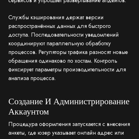
сервисов и упрощает развёртывание апдейтов.
Службы кэширования держат версии
распространённых данных для быстрого
доступа. Последовательности уведомлений
координируют параллельную обработку
процессов. Регуляторы трафика разносят новые
обращения одинаково по хостам. Контроль
фиксирует параметры производительности для
анализа процесса.
Создание И Администрирование
Аккаунтом
Процедура оформления запускается с внесения
анкеты, где юзер указывает онлайн адрес или