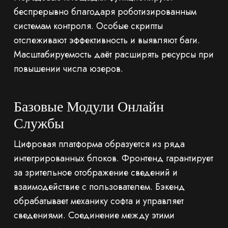
беспрерывно благодаря роботизированным
системам контроля. Особые скрипты
отслеживают эффективность и выявляют баги.
Масштабируемость даёт расширять ресурсы при
повышении числа юзеров.
Базовые Модули Онлайн
Службы
Цифровая платформа образуется из ряда
интегрированных блоков. Фронтенд гарантирует
за зрительное отображение сведений и
взаимодействие с пользователем. Бэкенд
обрабатывает механику софта и управляет
сведениями. Соединение между этими