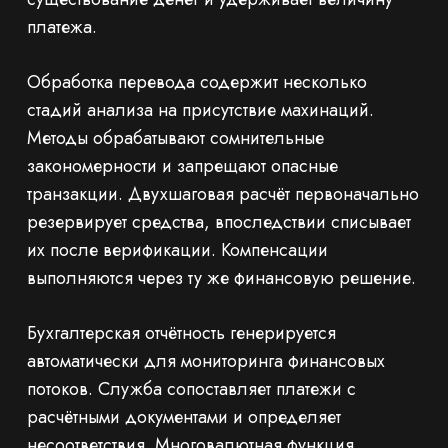
платежа.
Обработка перевода содержит несколько
стадий анализа на присутствие махинаций.
Методы обрабатывают сомнительные
закономерности и запрещают опасные
транзакции. Двухшаговая расчёт первоначально
резервирует средства, впоследствии списывает
их после верификации. Компенсации
выполняются через ту же финансовую решение.
Бухгалтерская отчётность генерируется
автоматически для мониторинга финансовых
потоков. Служба сопоставляет платежи с
расчётными документами и определяет
несоответствия. Многовалютная функция