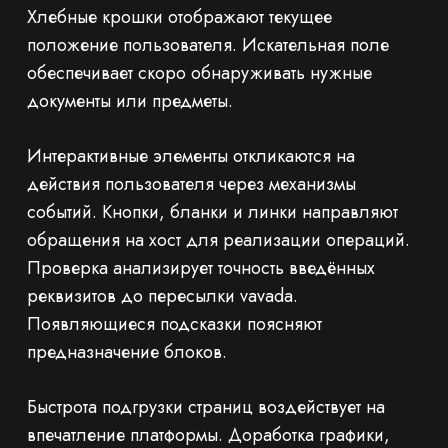
Хлебные крошки отображают текущее
положение пользователя. Искательная поле
обеспечивает скоро обнаруживать нужные
документы или предметы.
Интерактивные элементы откликаются на
действия пользователя через механизмы
событий. Кнопки, бланки и линки направляют
обращения на хост для реализации операций.
Проверка анализирует точность введённых
реквизитов до пересылки vavada.
Появляющиеся подсказки поясняют
предназначение блоков.
Быстрота подгрузки страниц воздействует на
впечатление платформы. Доработка графики,