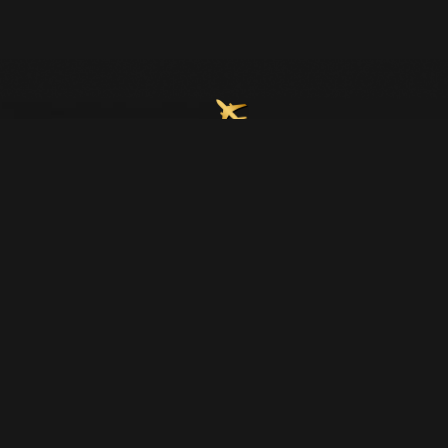
Join Our Email List