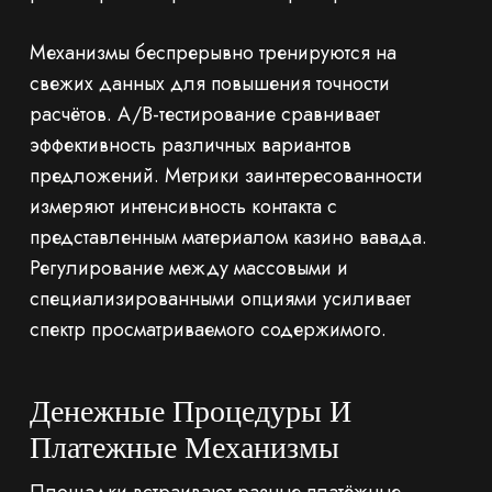
Механизмы беспрерывно тренируются на
свежих данных для повышения точности
расчётов. A/B-тестирование сравнивает
эффективность различных вариантов
предложений. Метрики заинтересованности
измеряют интенсивность контакта с
представленным материалом казино вавада.
Регулирование между массовыми и
специализированными опциями усиливает
спектр просматриваемого содержимого.
Денежные Процедуры И
Платежные Механизмы