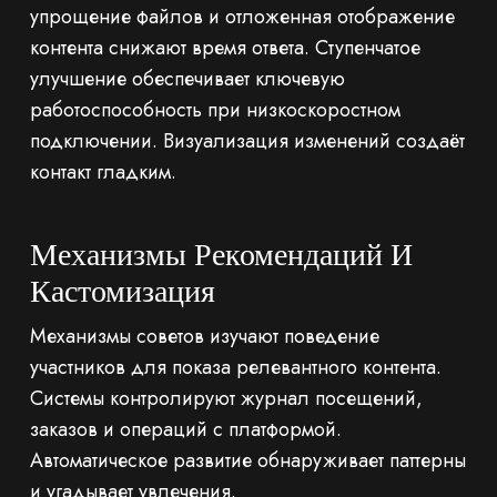
упрощение файлов и отложенная отображение
контента снижают время ответа. Ступенчатое
улучшение обеспечивает ключевую
работоспособность при низкоскоростном
подключении. Визуализация изменений создаёт
контакт гладким.
Механизмы Рекомендаций И
Кастомизация
Механизмы советов изучают поведение
участников для показа релевантного контента.
Системы контролируют журнал посещений,
заказов и операций с платформой.
Автоматическое развитие обнаруживает паттерны
и угадывает увлечения.