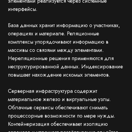
элементами реализуется через системные
интерфейсы.
База данных хранит информацию о участниках,
операциях и материале. Реляционные
комплексы упорядочивают информацию в
массивы со связями между элементами.
Нереляционные решения применяются для
неструктурированной данных. Индексирование
повышает нахождение искомых элементов.
Серверная инфраструктура содержит
материальное железо и виртуальные узлы.
Облачные сервисы обеспечивают снимать
процессорные возможности по мере нужды.
Контейнеризация обеспечивает изоляцию