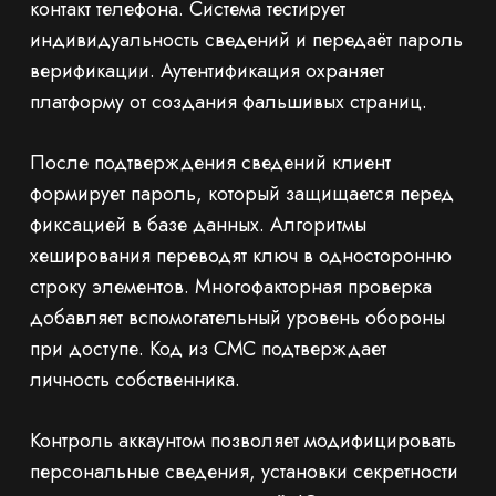
контакт телефона. Система тестирует
индивидуальность сведений и передаёт пароль
верификации. Аутентификация охраняет
платформу от создания фальшивых страниц.
После подтверждения сведений клиент
формирует пароль, который защищается перед
фиксацией в базе данных. Алгоритмы
хеширования переводят ключ в односторонню
строку элементов. Многофакторная проверка
добавляет вспомогательный уровень обороны
при доступе. Код из СМС подтверждает
личность собственника.
Контроль аккаунтом позволяет модифицировать
персональные сведения, установки секретности