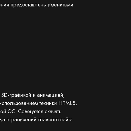
дения предоставлены именитыми
 3D-графикой и анимацией,
 использованием техники HTML5,
ой ОС. Советуется скачать
а ограничений главного сайта.