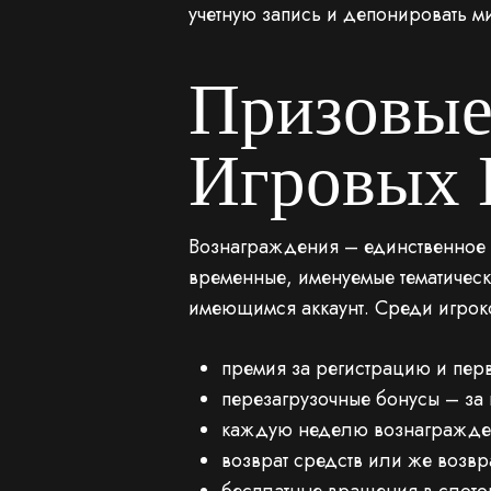
учетную запись и депонировать м
Призовые
Игровых 
Вознаграждения – единственное 
временные, именуемые тематичес
имеющимся аккаунт. Среди игрок
премия за регистрацию и пер
перезагрузочные бонусы – за
каждую неделю вознагражден
возврат средств или же возвр