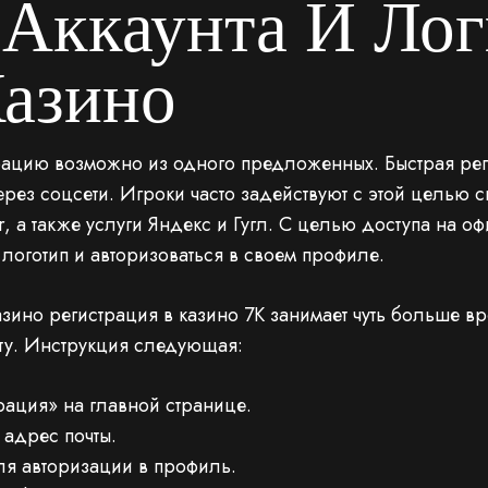
 Аккаунта И Ло
азино
рацию возможно из одного предложенных. Быстрая реги
ез соцсети. Игроки часто задействуют с этой целью св
ter, а также услуги Яндекс и Гугл. С целью доступа на 
логотип и авторизоваться в своем профиле.
ино регистрация в казино 7К занимает чуть больше вре
ету. Инструкция следующая:
рация» на главной странице.
 адрес почты.
я авторизации в профиль.