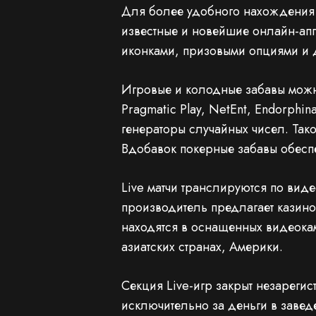
Для более удобного нахождения 
известные и новейшие онлайн-апп
иконками, призовыми опциями и 
Игровые и колодные забавы можно
Pragmatic Play, NetEnt, Endorphin
генераторы случайных чисел. Так
Вдобавок покерные забавы обеспе
Live матчи транслируются по вид
производитель предлагает казино
находятся в оснащенных видеокам
азиатских странах, Америки.
Секция Live-игр закрыт незареги
исключительно за деньги в завед