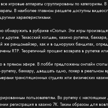
все игровые аппараты сгруппированы по категориям. В
араты. В наиболее главном разделе доступны видеосло
другими характеристиками.
 обнаружить в рубрике «Столы». Эти игры производят
a и другие. Техасский холдем, казино рулетка, баккара
ой же рандомайзер, как и в одноруких бандитах, опред
чены RTP. Теоретичный процент возврата в рулетке или
ео в прямом эфире. В лобби предложены онлайн столы о
-рулетку, баккару, двадцать одно, покер в реальном 
ерами трансляционных студиях или физических казино
стрированным пользователям. Во рулетку с настоящими
ении регистрация в казино 7К. Таким образом для вов