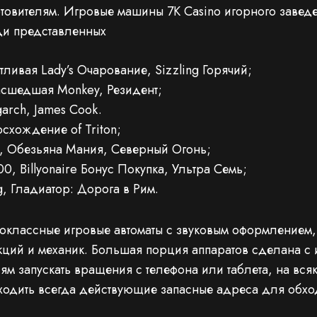
отовителям. Игровые машины 7K Casino игорного заве
ди представленных
тливая Lady’s Очарование, Sizzling Горячий;
масшедшая Monkey, Резидент;
arch, James Cook.
Восхождение of Triton;
 Обезьяна Мания, Северный Огонь;
, Billyonaire Бонус Покупка, Ультра Семь;
g, Гладиатор: Дорога в Рим.
коклассные игровые автоматы с звуковым оформлением,
ций и механик. Большая порция аппаратов сделана с
ям запускать вращения с телефона или таблета, на всяк
ходить всегда действующие запасные адреса для обход