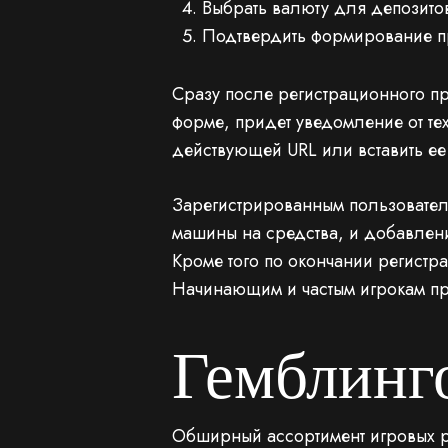
Выбрать валюту для депозитов
Подтвердить формирование п
Сразу после регистрационного про
форме, придет уведомление от т
действующей URL или вставить ее
Зарегистрированным пользовател
машины на средства, и добавлени
Кроме того по окончании регистра
Начинающим и частым игрокам пр
Гемблинг
Обширный ассортимент игровых ра