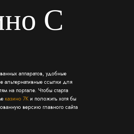
ино С
ванных аппаратов, удобные
ые альтернативные ссылки для
ям на портале. Чтобы старта
ме
казино 7К
и положить хотя бы
ованную версию главного сайта