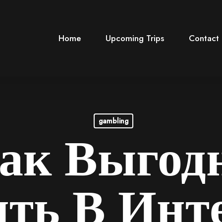
Home
Upcoming Trips
Contact
gambling
ак Выгод
ть В Инт