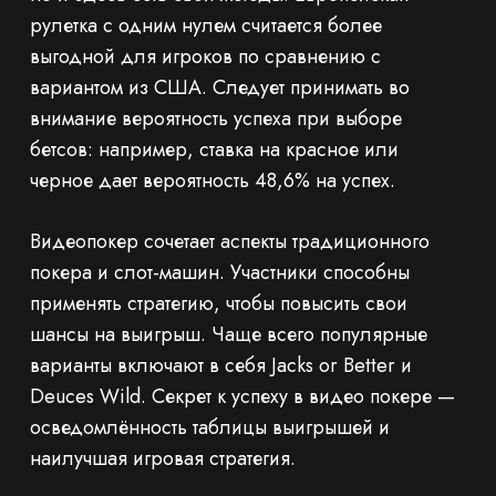
рулетка с одним нулем считается более
выгодной для игроков по сравнению с
вариантом из США. Следует принимать во
внимание вероятность успеха при выборе
бетсов: например, ставка на красное или
черное дает вероятность 48,6% на успех.
Видеопокер сочетает аспекты традиционного
покера и слот-машин. Участники способны
применять стратегию, чтобы повысить свои
шансы на выигрыш. Чаще всего популярные
варианты включают в себя Jacks or Better и
Deuces Wild. Секрет к успеху в видео покере —
осведомлённость таблицы выигрышей и
наилучшая игровая стратегия.