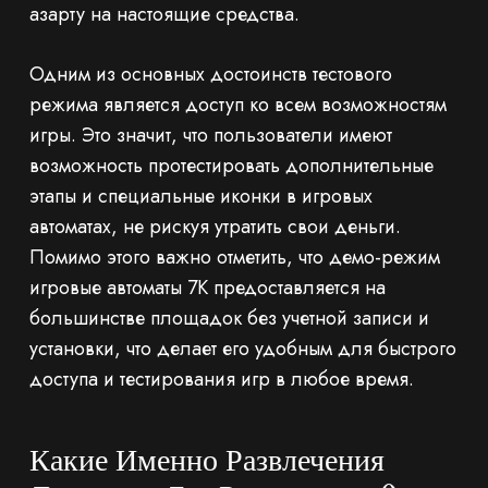
азарту на настоящие средства.
Одним из основных достоинств тестового
режима является доступ ко всем возможностям
игры. Это значит, что пользователи имеют
возможность протестировать дополнительные
этапы и специальные иконки в игровых
автоматах, не рискуя утратить свои деньги.
Помимо этого важно отметить, что демо-режим
игровые автоматы 7К предоставляется на
большинстве площадок без учетной записи и
установки, что делает его удобным для быстрого
доступа и тестирования игр в любое время.
Какие Именно Развлечения