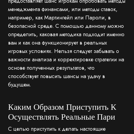
предоставляет шанс игрокам опробовать методы
менеджмента финансами, или методы ставок,
например, как Мартингейл или Пароли, в
безопасной среде. С помощью данному можно
определить, каковая методика подходит именно
вам и как она функционирует в реальных
игровых условиях. Нельзя следует забывать о
важности анализа и корректировке стратегии на
основе полученных результатов, что
способствует повысить шансы на удачу в
будущем.
Каким Образом Приступить К
Осуществлять Реальные Пари
С целью приступить к делать настоящие