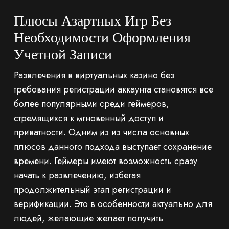
Плюсы Азартных Игр Без
Необходимости Оформления
Учетной Записи
Развлечения в виртуальных казино без
требования регистрации аккаунта становятся все
более популярными среди геймеров,
стремящихся к мгновенный доступ и
приватности. Одним из из числа основных
плюсов данного подхода выступает сохранение
времени. Геймеры имеют возможность сразу
начать к развлечению, избегая
продолжительный этап регистрации и
верификации. Это в особенности актуально для
людей, желающие желает получить