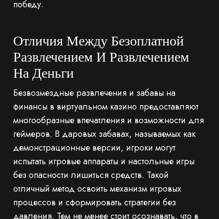
победу.
Отличия Между Безоплатной
Развлечением И Развлечением
На Деньги
Безвозмездные развлечения и забавы на
финансы в виртуальном казино предоставляют
многообразные впечатления и возможности для
геймеров. В даровых забавах, называемых как
демонстрационные версии, игроки могут
испытать игровые аппараты и настольные игры
без опасности лишиться средств. Такой
отличный метод освоить механизм игровых
процессов и сформировать стратегии без
давления. Тем не менее стоит осознавать, что в