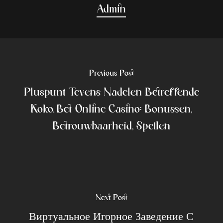
Admin
Previous Post
Pluspunt Tevens Nadelen Betreffende
Koko.bet Online Casino: Bonussen,
Betrouwbaarheid, Spellen
Next Post
Виртуальное Игорное Заведение С