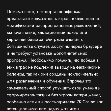
Помимо этого, некоторые платформы
предлагают возможность играть в безоплатные
модификации распространенных развлечений,
включая такие, как карточный покер или
карточная баккара. Эти развлечения в
большинстве случаев доступны через браузере
и не требуют установки дополнительных
программ. Необходимо помнить, что победа в
этих играх не подлежит выводу на фактические
балансы, так как они созданы исключительно
для развлечения и обучения. Впрочем это
замечательный способ улучшить свои умения и
сформировать тактики без угрозы потери денег,
особенно если вы рассматриваете 7K Casino как
потенциальную площадку для игры.