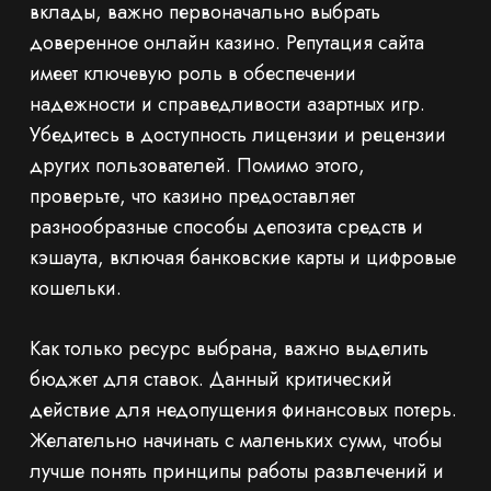
вклады, важно первоначально выбрать
доверенное онлайн казино. Репутация сайта
имеет ключевую роль в обеспечении
надежности и справедливости азартных игр.
Убедитесь в доступность лицензии и рецензии
других пользователей. Помимо этого,
проверьте, что казино предоставляет
разнообразные способы депозита средств и
кэшаута, включая банковские карты и цифровые
кошельки.
Как только ресурс выбрана, важно выделить
бюджет для ставок. Данный критический
действие для недопущения финансовых потерь.
Желательно начинать с маленьких сумм, чтобы
лучше понять принципы работы развлечений и