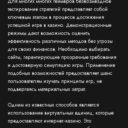
Для многих многих геймеров безвозмездное
тестирование стратегий представляет собой
ключевым этапом в процессе достижения
успешной игре в казино. Демонстрационные
режимы дают возможность оценить
эффективность различных методов без угрозы
для своих финансов. Необходимо выбирать
сайты, гарантирующие прозрачные требования
и достоверную симуляцию игры. Применение
подобных возможностей предоставляет шанс
пользователям изучать принципы игр, не
подвергаясь материальных затрат.
Одним из известных способов является
использование виртуальных единиц, которые
предоставляют интернет-казино. Это