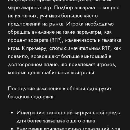
мире азартных игр. Подбор аппарата — вопрос
не из легких, учитывая большое число
предложений на рынке. Игроки необходимо
обращать внимание на такие параметры, как
процент возврата (RTP), изменчивость и тематика
игры. К примеру, слоты с значительным RTP, как
правило, возвращают больше выигрышей в
долгосрочном плане, что привлекает игроков,
которые ценят стабильные выигрыши.
Последние изменения в области одноруких
бандитов содержат:
Интеграцию технологий виртуальной среды
для более захватывающего опыта.
Внедрение криптовалютных транзакций для