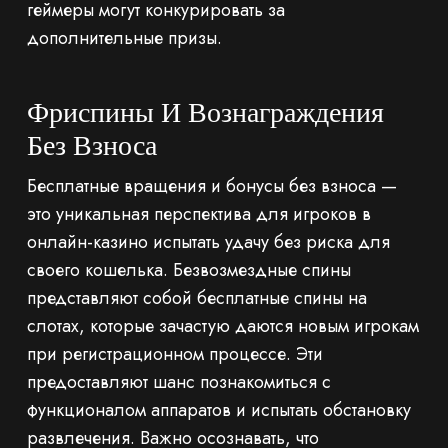
геймеры могут конкурировать за
дополнительные призы.
Фриспины И Вознаграждения
Без Взноса
Бесплатные вращения и бонусы без взноса —
это уникальная перспектива для игроков в
онлайн-казино испытать удачу без риска для
своего кошелька. Безвозмездные спины
представляют собой бесплатные спины на
слотах, которые зачастую даются новым игрокам
при регистрационном процессе. Эти
предоставляют шанс познакомиться с
функционалом аппаратов и испытать обстановку
развлечения. Важно осознавать, что