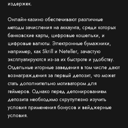
издержек.
Онлайн-казино обеспечивают различные
методы зачисления на аккаунта, среди которых
банковские карты, цифровые кошельки, и
цифровые валюты. Электронные бумажники,
например, как Skrill и Neteller, зачастую
эксплуатируются из-за их быстроте и удобству.
Отдельные игорные заведения в том числе дают
вознаграждения за первый депозит, что может
стать дополнительно мотиватором для
геймеров. Однако перед депонированием
депозита необходимо скрупулезно изучить
условия применения бонусов и вейджерные
условия.