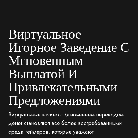
Виртуальное
Игорное Заведение С
Мгновенным
Выплатой И
Привлекательными
Предложениями
Виртуальные казино с мгновенным переводом
денег становятся все более востребованными
среди геймеров, которые уважают