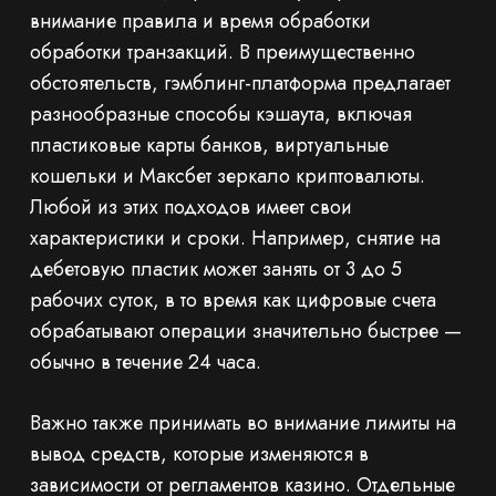
внимание правила и время обработки
обработки транзакций. В преимущественно
обстоятельств, гэмблинг-платформа предлагает
разнообразные способы кэшаута, включая
пластиковые карты банков, виртуальные
кошельки и Максбет зеркало криптовалюты.
Любой из этих подходов имеет свои
характеристики и сроки. Например, снятие на
дебетовую пластик может занять от 3 до 5
рабочих суток, в то время как цифровые счета
обрабатывают операции значительно быстрее —
обычно в течение 24 часа.
Важно также принимать во внимание лимиты на
вывод средств, которые изменяются в
зависимости от регламентов казино. Отдельные