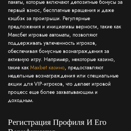
пакеты, которые включают депозитные бонусы за
первый взнос, бесплатные вращения и даже
кэшбэк за проигрыши. Регулярные
предложения и инициативы верности, такие как
Максбет игровые автоматы, позволяют
поддерживать увлеченность игроков,
обеспечивая бонусные вознаграждения за
активную игру. Например, некоторые казино,
такие как
Maxbet казино
, предоставляют
недельные вознаграждения или специальные
акции для VIP-игроков, что делает игровой
процесс еще более захватывающим и
доходным.
Регистрация Профиля И Его