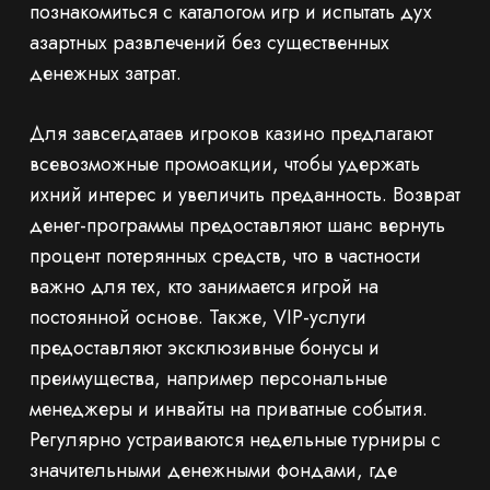
познакомиться с каталогом игр и испытать дух
азартных развлечений без существенных
денежных затрат.
Для завсегдатаев игроков казино предлагают
всевозможные промоакции, чтобы удержать
ихний интерес и увеличить преданность. Возврат
денег-программы предоставляют шанс вернуть
процент потерянных средств, что в частности
важно для тех, кто занимается игрой на
постоянной основе. Также, VIP-услуги
предоставляют эксклюзивные бонусы и
преимущества, например персональные
менеджеры и инвайты на приватные события.
Регулярно устраиваются недельные турниры с
значительными денежными фондами, где