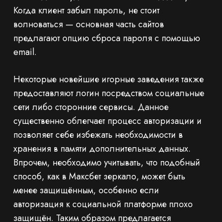
Когда клиент забыл пароль, не стоит
волноваться — основная часть сайтов
предлагают опцию сброса пароля с помощью
email.
Некоторые новейшие игорные заведения также
предоставляют логин посредством социальные
сети либо сторонние сервисы. Данное
существенно облегчает процесс авторизации и
позволяет себе избежать необходимости в
хранения в памяти дополнительных данных.
Впрочем, необходимо учитывать, что подобный
способ, как в Максбет зеркало, может быть
менее защищённым, особенно если
авторизация к социальной платформе плохо
защищён. Таким образом предлагается