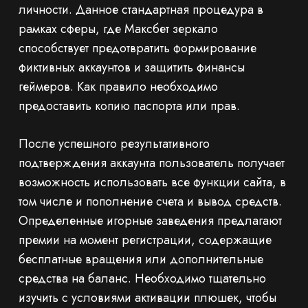
личности. Данное стандартная процедура в
рамках сферы, где Максбет зеркало
способствует предотвратить формирование
фиктивных аккаунтов и защитить финансы
геймеров. Как правило необходимо
предоставить копию паспорта или прав.
После успешного результативного
подтверждения аккаунта пользователь получает
возможность использовать все функции сайта, в
том числе и пополнение счета и вывод средств.
Определенные игорные заведения предлагают
премии на момент регистрации, содержащие
бесплатные вращения или дополнительные
средства на баланс. Необходимо тщательно
изучить с условиями активации плюшек, чтобы