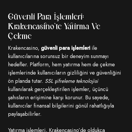
Güvenli Para İşlemleri:
Krakencasino’te Yatırma Ve
Çekme
Krakencasino,
güvenli para işlemleri
ile
kullanıcılarına sorunsuz bir deneyim sunmayı
hedefler. Platform, hem yatırma hem de çekme
işlemlerinde kullanıcıların gizliliğini ve güvenliğini
ön planda tutar.
SSL şifreleme teknolojisi
kullanılarak gerçekleştirilen işlemler, üçüncü
şahısların erişimine karşı korunur. Bu sayede,
kullanıcılar finansal bilgilerini gönül rahatlığıyla
paylaşabilirler.
Yatırma işlemleri, Krakencasino’de oldukça