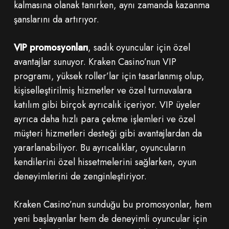
kalmasına olanak tanırken, aynı zamanda kazanma
şanslarını da artırıyor.
VIP promosyonları
, sadık oyuncular için özel
avantajlar sunuyor. Kraken Casino’nun VIP
programı, yüksek roller’lar için tasarlanmış olup,
kişiselleştirilmiş hizmetler ve özel turnuvalara
katılım gibi birçok ayrıcalık içeriyor. VIP üyeler
ayrıca daha hızlı para çekme işlemleri ve özel
müşteri hizmetleri desteği gibi avantajlardan da
yararlanabiliyor. Bu ayrıcalıklar, oyuncuların
kendilerini özel hissetmelerini sağlarken, oyun
deneyimlerini de zenginleştiriyor.
Kraken Casino’nun sunduğu bu promosyonlar, hem
yeni başlayanlar hem de deneyimli oyuncular için