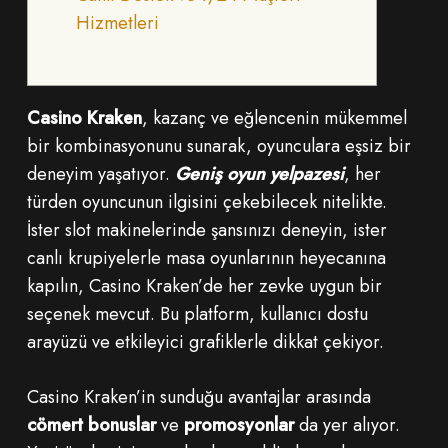
Hizmetleri
Casino Kraken
, kazanç ve eğlencenin mükemmel
bir kombinasyonunu sunarak, oyunculara eşsiz bir
deneyim yaşatıyor.
Geniş oyun yelpazesi
, her
türden oyuncunun ilgisini çekebilecek nitelikte.
İster slot makinelerinde şansınızı deneyin, ister
canlı krupiyelerle masa oyunlarının heyecanına
kapılın, Casino Kraken’de her zevke uygun bir
seçenek mevcut. Bu platform, kullanıcı dostu
arayüzü ve etkileyici grafiklerle dikkat çekiyor.
Casino Kraken’in sunduğu avantajlar arasında
cömert bonuslar
ve
promosyonlar
da yer alıyor.