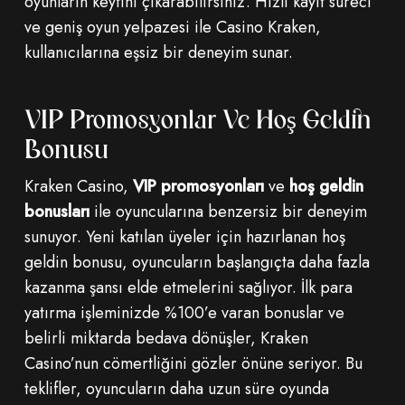
oyunların keyfini çıkarabilirsiniz. Hızlı kayıt süreci
ve geniş oyun yelpazesi ile Casino Kraken,
kullanıcılarına eşsiz bir deneyim sunar.
VIP Promosyonlar Ve Hoş Geldin
Bonusu
Kraken Casino,
VIP promosyonları
ve
hoş geldin
bonusları
ile oyuncularına benzersiz bir deneyim
sunuyor. Yeni katılan üyeler için hazırlanan hoş
geldin bonusu, oyuncuların başlangıçta daha fazla
kazanma şansı elde etmelerini sağlıyor. İlk para
yatırma işleminizde %100’e varan bonuslar ve
belirli miktarda bedava dönüşler, Kraken
Casino’nun cömertliğini gözler önüne seriyor. Bu
teklifler, oyuncuların daha uzun süre oyunda