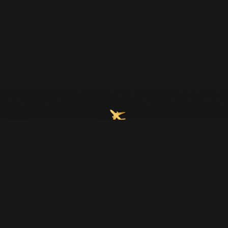
Join Our Email List