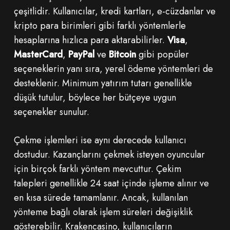
çeşitlidir. Kullanıcılar, kredi kartları, e-cüzdanlar ve
kripto para birimleri gibi farklı yöntemlerle
hesaplarına hızlıca para aktarabilirler.
Visa
,
MasterCard
,
PayPal
ve
Bitcoin
gibi popüler
seçeneklerin yanı sıra, yerel ödeme yöntemleri de
desteklenir. Minimum yatırım tutarı genellikle
düşük tutulur, böylece her bütçeye uygun
seçenekler sunulur.
Çekme işlemleri ise aynı derecede kullanıcı
dostudur. Kazançlarını çekmek isteyen oyuncular
için birçok farklı yöntem mevcuttur. Çekim
talepleri genellikle 24 saat içinde işleme alınır ve
en kısa sürede tamamlanır. Ancak, kullanılan
yönteme bağlı olarak işlem süreleri değişiklik
gösterebilir. Krakencasino, kullanıcıların