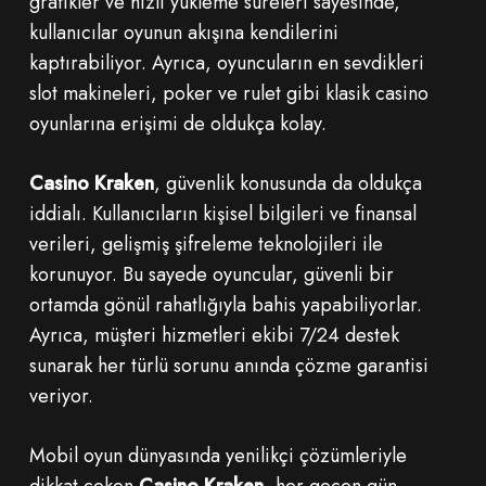
grafikler ve hızlı yükleme süreleri sayesinde,
kullanıcılar oyunun akışına kendilerini
kaptırabiliyor. Ayrıca, oyuncuların en sevdikleri
slot makineleri, poker ve rulet gibi klasik casino
oyunlarına erişimi de oldukça kolay.
Casino Kraken
, güvenlik konusunda da oldukça
iddialı. Kullanıcıların kişisel bilgileri ve finansal
verileri, gelişmiş şifreleme teknolojileri ile
korunuyor. Bu sayede oyuncular, güvenli bir
ortamda gönül rahatlığıyla bahis yapabiliyorlar.
Ayrıca, müşteri hizmetleri ekibi 7/24 destek
sunarak her türlü sorunu anında çözme garantisi
veriyor.
Mobil oyun dünyasında yenilikçi çözümleriyle