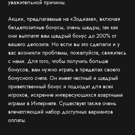
уважительной причины.
Акции, предлагаемые на «Зодиаке», включая
бездепозитные бонусы, очень щедры, так как
они выплатят вам щедрый бонус до 200% от
вашего депозита. Но если вы это сделали и у
вас возникли проблемы, пожалуйста, свяжитесь
с нами. Для того, чтобы получить больше
бонусов, вам нужно играть в пределах своего
бонусного счета. Он имеет честный и щедрый
приветственный бонус и подходит для всех
игроков, искренне интересующихся азартными
играми в Интернете. Существует также очень
впечатляющий набор доступных вариантов
оплаты.