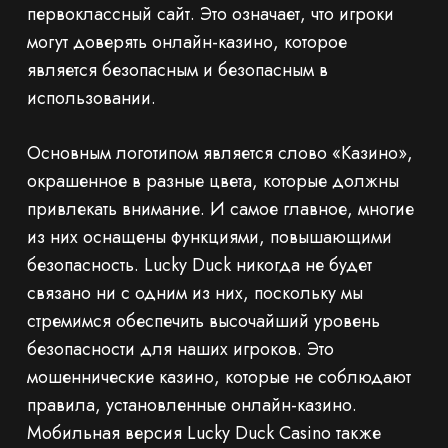
первоклассный сайт. Это означает, что игроки
могут доверять онлайн-казино, которое
является безопасным и безопасным в
использовании.
Основным логотипом является слово «Казино»,
окрашенное в разные цвета, которые должны
привлекать внимание. И самое главное, многие
из них оснащены функциями, повышающими
безопасность. Lucky Duck никогда не будет
связано ни с одним из них, поскольку мы
стремимся обеспечить высочайший уровень
безопасности для наших игроков. Это
мошеннические казино, которые не соблюдают
правила, установленные онлайн-казино.
Мобильная версия Lucky Duck Casino также