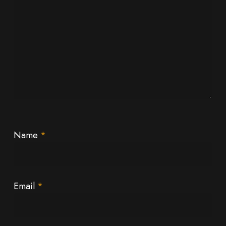
Name
*
Email
*