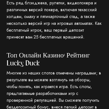
Есть ряд блэкджека, рулетки, видеопокера и
различных версий покера, включая техасский
холдем, омаху и пятикарточный стад, а также
несколько версий игр на игровых автоматах. Как
бесплатный игрок, ваш первый депозит
принесет вам 25 бесплатных вращений.
Топ Онлайн Казино: Рейтинг
Lucky Duck
Многие из наших слотов отмечены наградами; в
результате вы можете взглянуть на обзоры,
чтобы понять, как играется игра. Есть слоты,
предлагаемые разработчиками игр с
проверенной репутацией. Вы сможете получить
бездепозитный бонус, внеся легкий депозит в