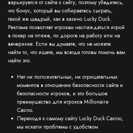
варьируется от сайта к сайту, поэтому убедитесь,
что бонус, который вы собираетесь сыграть,
такой же щедрый, как в казино Lucky Duck.
Реклама позволяет игрокам наслаждаться игрой
в покер на пляже, по дороге на работу или на
вечеринке. Если вы думаете, что не можете
найти то, что ищете, мы всегда готовы помочь вам
найти это.
Нет ни положительных, ни отрицательных
моментов в отношении безопасности сайта и
безопасности игроков, и это большое
преимущество для игроков Millionaire
Casino.
Переходя к самому сайту Lucky Duck Casino,
мы искали проблемы с удобством