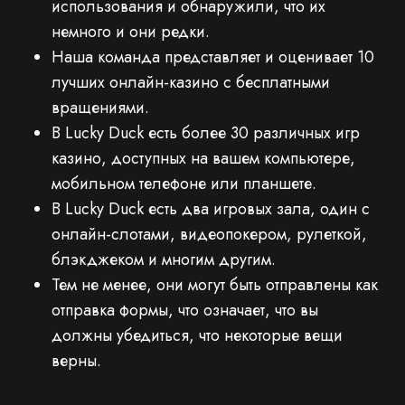
использования и обнаружили, что их
немного и они редки.
Наша команда представляет и оценивает 10
лучших онлайн-казино с бесплатными
вращениями.
В Lucky Duck есть более 30 различных игр
казино, доступных на вашем компьютере,
мобильном телефоне или планшете.
В Lucky Duck есть два игровых зала, один с
онлайн-слотами, видеопокером, рулеткой,
блэкджеком и многим другим.
Тем не менее, они могут быть отправлены как
отправка формы, что означает, что вы
должны убедиться, что некоторые вещи
верны.