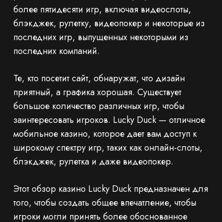
более пятидесяти игр, включая видеослоты,
блэкджек, рулетку, видеопокер и некоторые из
последних игр, выпущенных некоторыми из
последних компаний.
Те, кто посетит сайт, обнаружат, что дизайн
приятный, а графика хорошая. Существует
большое количество различных игр, чтобы
заинтересовать игроков. Lucky Duck — отличное
мобильное казино, которое дает вам доступ к
широкому спектру игр, таких как онлайн-слоты,
блэкджек, рулетка и даже видеопокер.
Этот обзор казино Lucky Duck предназначен для
того, чтобы создать общее впечатление, чтобы
игроки могли принять более обоснованное