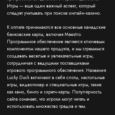
Игры — еще один важный аспект, который
следует учитывать при поиске онлайн-казино.
К оплате принимаются все основные канадские
банковские карты, включая Maestro.
Программное обеспечение является ключевым
компонентом нашего продукта, и мы стремимся
создавать веселые и увлекательные игры,
сотрудничая с ведущими поставщиками
игрового программного обеспечения. Названия
Lucky Duck включают в себя слоты, настольные
игры, видеопокер и специальные игры, такие
как кено, бинго и скретч-карты. Популярность
сайта означает, что игроки могут читать и
использовать множество тредов и тем.