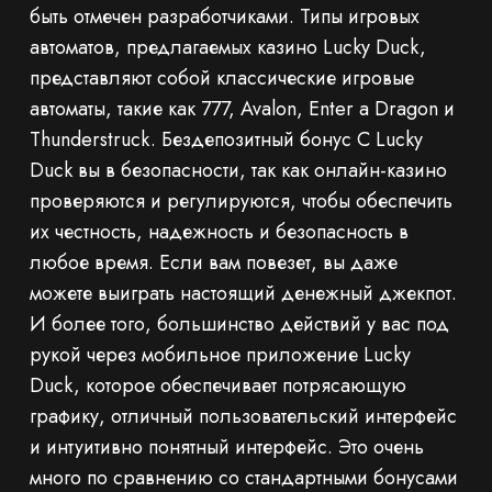
быть отмечен разработчиками. Типы игровых
автоматов, предлагаемых казино Lucky Duck,
представляют собой классические игровые
автоматы, такие как 777, Avalon, Enter a Dragon и
Thunderstruck. Бездепозитный бонус С Lucky
Duck вы в безопасности, так как онлайн-казино
проверяются и регулируются, чтобы обеспечить
их честность, надежность и безопасность в
любое время. Если вам повезет, вы даже
можете выиграть настоящий денежный джекпот.
И более того, большинство действий у вас под
рукой через мобильное приложение Lucky
Duck, которое обеспечивает потрясающую
графику, отличный пользовательский интерфейс
и интуитивно понятный интерфейс. Это очень
много по сравнению со стандартными бонусами