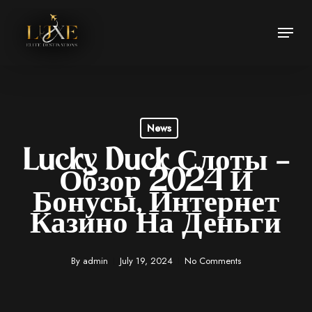
Skip
Menu
to
Close
main
Menu
content
News
Lucky Duck Слоты –
Обзор 2024 И
Бонусы, Интернет
Казино На Деньги
By
admin
July 19, 2024
No Comments