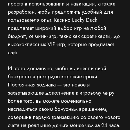
проста в использовании и навигации, а также
разработан, чтобы предложить удобный для
пользователя опыт. Казино Lucky Duck
предлагает широкий выбор игр на любой
бюджет, от мини-игр, таких как скретч-карты, до
высококлассных VIP-игр, которые предлагает
сайт.
И этого достаточно, чтобы вы внесли свой
банкролл в рекордно короткие сроки.
Постоянная зодиака — это новое и
захватывающее дополнение к игровому миру.
Более того, вы можете моментально
насладиться своим бонусным вращением,
совершив первую транзакцию со своего нового
счета на реальные деньги менее чем за 24 часа.