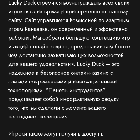
Lucky Duck стремится вознаграждать всех своих
игроков за их время и приверженность нашему
сайту. Сайт управляется Комиссией по азартным
играм Канаваке, он современный и эффективно
работает. Мы собрали большую коллекцию игр
и акций онлайн-казино, предоставив вам более
чем достаточно захватывающих возможностей
для вашего удовольствия. Lucky Duck — это
надежное и безопасное онлайн-казино с
самыми современными и инновационными
технологиями. “Панель инструментов”
представляет собой информативную сводку
того, что вы сделали с момента вашего
последнего посещения.
Игроки также могут получить доступ к