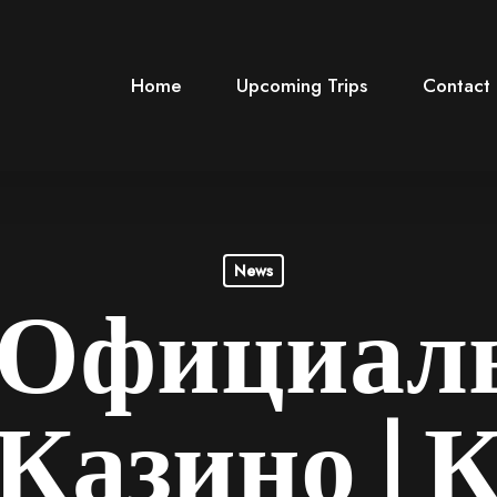
Home
Upcoming Trips
Contact
News
– Официал
Казино | 