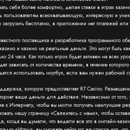
вать себя более комфортно, делая ставки в играх казин
ть пользователям всеохватывающую, интересную и уни
загрузить бесплатно, в приложении нет платежей или
звестного поставщика и разработчика программного обе
азино и казино на реальные деньги. Это могут быть как 
ько 24 часа. Как только игрок будет активен на всех ур
ет зависеть от количества времени, в течение которого 
идется использовать ноутбук, если вам нужен рабочий с
ддержка, которую предоставляет R7 Casino. Размещени
кроет ваши деньги для действия. Независимо от того, 
 к Интернету, чтобы вы могли получать наилучшие резу
овать нашу страницу «Свяжитесь с нами», чтобы остави
а, когда вы думали, что видели все это в онлайн-казин
адку «Игры», вы сможете найти тот же список игр, что 