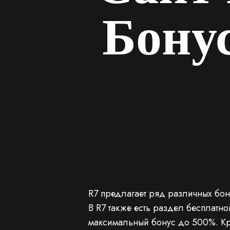
Бону
R7 предлагает ряд различных бон
В R7 также есть раздел бесплатно
максимальный бонус до 500%. Кро