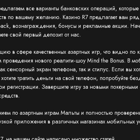
редлагаем все варианты банковских операций, которые
тв по вашему желанию. Казино R7 предлагает вам ря
back, вознаграждения, бонусы и рекламные акции. Нач
ете свой первый депозит от нас.
ию в сфере качественных азартных игр, что видно по к
 проведения нового реалити-шоу Mind the Bonus. В мо
как сенсорный экран телефона, так и стилус. Если вы х
 хотите тратить деньги на свой телефон, попробуйте бе
ри регистрации. Завершите игру за новыми покерными 
средств.
ием по азартным играм Мальты и полностью провере
узкой приложения в различных магазинах мобильных ус
7, на нашем сайте написано множество статей.