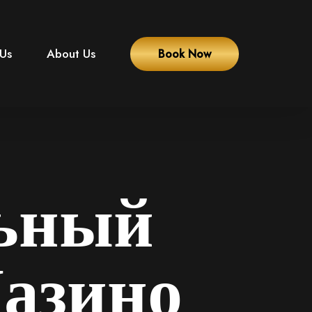
 Us
About Us
Book Now
ьный
Казино