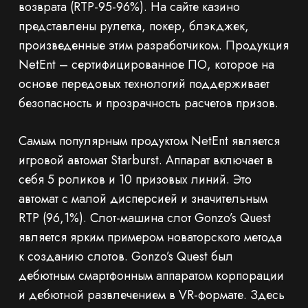
возврата (RTP-95-96%). На сайте казино
представлены рулетка, покер, блэкджек,
произведенные этим разработчиком. Продукция
NetEnt – сертифицированное ПО, которое на
основе передовых технологий поддерживает
безопасность и прозрачность расчетов призов.
Самым популярным продуктом NetEnt является
игровой автомат Starburst. Аппарат включает в
себя 5 роликов и 10 призовых линий. Это
автомат с малой дисперсией и значительным
RTP (96,1%). Слот-машина слот Gonzo’s Quest
является ярким примером новаторского метода
к созданию слотов. Gonzo’s Quest был
дебютным смартфонным аппаратом корпорации
и дебютной развлечением в VR-формате. Здесь