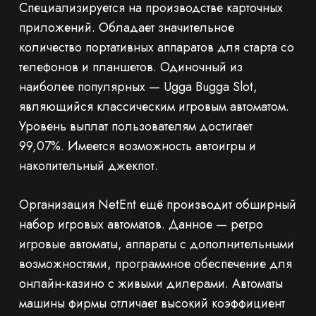
Специализируется на производстве карточных
приложений. Обладает значительное
количество портативных аппаратов для старта со
телефонов и планшетов. Одиночный из
наиболее популярных — Ugga Bugga Slot,
являющийся классическим игровым автоматом.
Уровень выплат пользователям достигает
99,07%. Имеется возможность автоигры и
накопительный джекпот.
Организация NetEnt ещё производит обширный
набор игровых автоматов. Данное — ретро
игровые автоматы, аппараты с дополнительными
возможностями, программное обеспечение для
онлайн-казино с живыми дилерами. Автоматы
машины фирмы отличает высокий коэффициент