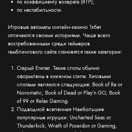
по коэффициенту возврата (RTP);
по нестабильности.
Игровые автоматы онлайн-казино 1хбет
отличаются своими историями. Чаще всего
востребованными среди геймеров
гемблингового сайта становятся такие категории:
Старый Египет. Такие слоты обычно
оформлены в книжном стиле. Хитовыми
слотами являются следующие: Book of Ra от
Novomatic, Book of Dead от Play’n GO, Book
of 99 от Relax Gaming.
Подводной вселенная Наибольшие
популярные игрушки: Uncharted Seas от
Thunderkick, Wrath of Poseidon от Gaming,