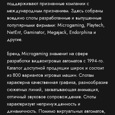
поддерживают признанные компании с
международным признанием. Здесь собраны
воедино слоты разработанные и выпущенные
популярными фирмами: Microgaming, Playtech,
NetEnt, Gaminator, Megajack, Endorphina и
другие.
Бренд Microgaming знаменит на сфере
разработки видеоигровых автоматов с 1994-го.
Каталог доступной продукции широк и состоит
из 800 вариантов игровых машин. Слотам
характерна качественная графика, разнообразие
сюжетных линий, захватывающая анимация,
отличный звуковое сопровождение. Слоты
характеризует непринужденность и
динамичность. Помимо виртуальных автоматов,