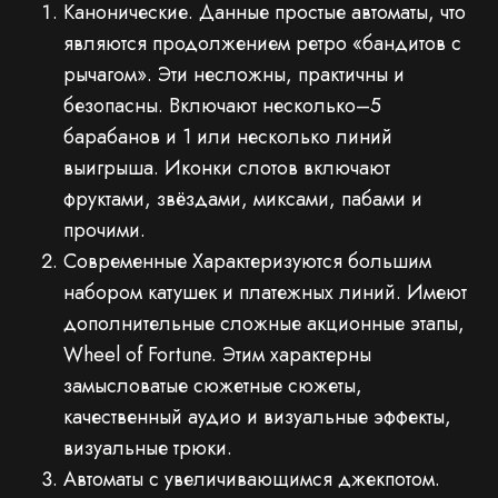
Канонические. Данные простые автоматы, что
являются продолжением ретро «бандитов с
рычагом». Эти несложны, практичны и
безопасны. Включают несколько–5
барабанов и 1 или несколько линий
выигрыша. Иконки слотов включают
фруктами, звёздами, миксами, пабами и
прочими.
Современные Характеризуются большим
набором катушек и платежных линий. Имеют
дополнительные сложные акционные этапы,
Wheel of Fortune. Этим характерны
замысловатые сюжетные сюжеты,
качественный аудио и визуальные эффекты,
визуальные трюки.
Автоматы с увеличивающимся джекпотом.