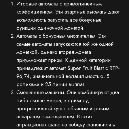
Игровые автоматы с прямолинейным
коэффициентом. Эти азартные автоматы дают
возможность запустить все бонусные
функции одиночной монетой.
Автоматы с бонусным множителем. Эти
самые автоматы запускаются той же одной
монеткой, однако вторая монета
приумножает призы. К данной категории
принадлежит автомат Super Fruit Blast с RTP-
96,74, значительной волатильностью, 5
роликами и 25 линии выплат.
Смешанные машины. Они комбинируют два
либо свыше жанра, к примеру,
прогрессивный куш с обычным игровым
аппаратом с множителем. В таких
аттракционах шанс на победу становится в