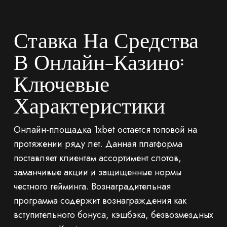
Ставка На Средства
В Онлайн-Казино:
Ключевые
Характеристики
Онлайн-площадка 1xbet остается топовой на
протяжении ряду лет. Данная платформа
поставляет клиентам ассортимент слотов,
заманчивые акции и защищенные нормы
честного гейминга. Вознаградительная
программа содержит вознаграждения как
вступительного бонуса, кэшбэка, безвозмездных