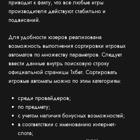
приводит к факту, что все любые игры
производителя действуют стабильно и
подвисаний.
Для удобности юзеров реализована
возможность выполнения сортировки игровых
автоматов по множеству параметров. Следует
ввести данные внутрь поисковую строку
официальной страницы 1хбет. Сортировать
игровые автоматы можно по этим категориям:
среди провайдеров;
по предмету;
с учетом наличия бонусных возможностей;
в соответствии с именованию интернет-
слота;