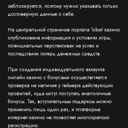
заблокируется, поэтому нужно указывать только
достоверную данные о себе.
На центральной страничке портала 1xbet казино
опубликована информация о условиях игры,
потенциальных перспективах на успех и
последствиях потерь денежных средств.
При создания индивидуального аккаунта
онлайн казино с бонусами осуществляется
проверка на наличие у геймера действующих
профилей, куда могут поступать аналогичные
бонусы. Так, вступительным подарком можно
применить лишь один раз, и платформа
интернет-казино не позволяет многократную
регистрацию.