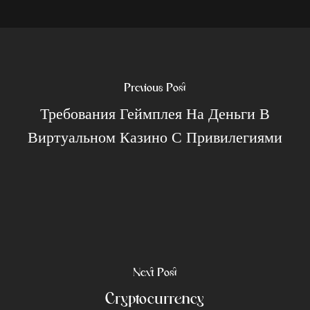
Previous Post
Требования Геймплея На Деньги В
Виртуальном Казино С Привилегиями
Next Post
Cryptocurrency