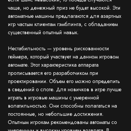
чаще, но денежный приз не будет высокой. Эти
автоматные машины предлагаются для азартных
игр частым клиентам гэмблинга, с обладанием
существенный опытный навык.
Нестабильность — уровень рискованности
геймера, который участвует на данном игровом
автомате. Этот характеристика аппарата
прописывается его разработчиком при
проектировании. Объем его можно определить
в сведений о слоте. Для новичков в игре лучше
играть в игровые машины с умеренной
волатильностью. Они способны полагаться на
постоянные, но небольшие достижения.
Опытным игрокам рекомендованы автоматы со
умеренным и высоким уровнем возврата. В